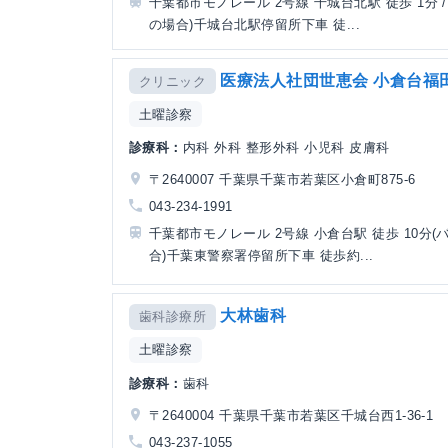
千葉都市モノレール 2号線 千城台北駅 徒歩 1分 /
の場合)千城台北駅停留所下車 徒...
医療法人社団世恵会 小倉台福
クリニック
土曜診察
診療科：
内科 外科 整形外科 小児科 皮膚科
〒2640007 千葉県千葉市若葉区小倉町875-6
043-234-1991
千葉都市モノレール 2号線 小倉台駅 徒歩 10分(
合)千葉東警察署停留所下車 徒歩約...
大林歯科
歯科診療所
土曜診察
診療科：
歯科
〒2640004 千葉県千葉市若葉区千城台西1-36-1
043-237-1055