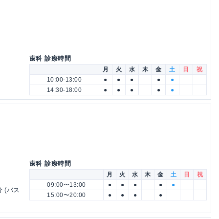
歯科 診療時間
月
火
水
木
金
土
日
祝
10:00-13:00
●
●
●
●
●
14:30-18:00
●
●
●
●
●
歯科 診療時間
月
火
水
木
金
土
日
祝
09:00〜13:00
●
●
●
●
●
 (バス
15:00〜20:00
●
●
●
●