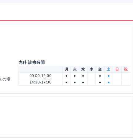
内科 診療時間
月
火
水
木
金
土
日
祝
09:00-12:00
●
●
●
●
●
バスの場
14:30-17:30
●
●
●
●
●