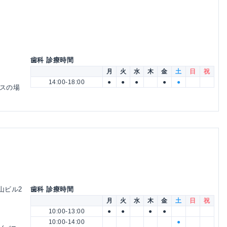
歯科 診療時間
月
火
水
木
金
土
日
祝
14:00-18:00
●
●
●
●
●
バスの場
平山ビル2
歯科 診療時間
月
火
水
木
金
土
日
祝
10:00-13:00
●
●
●
●
10:00-14:00
●