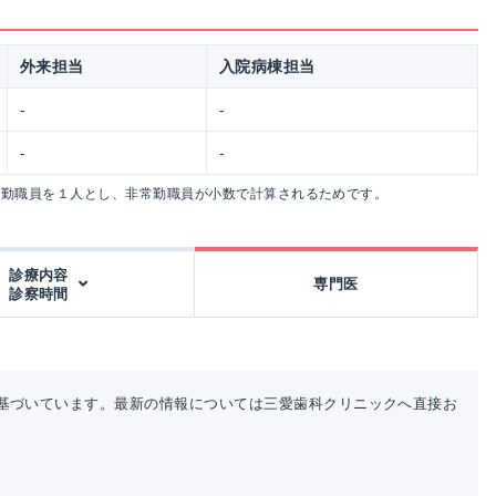
外来担当
入院病棟担当
-
-
-
-
常勤職員を１人とし、非常勤職員が小数で計算されるためです。
診療内容
専門医
診察時間
基づいています。最新の情報については三愛歯科クリニックへ直接お