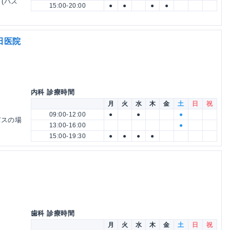
 (バス
15:00-20:00
●
●
●
●
田医院
内科 診療時間
月
火
水
木
金
土
日
祝
09:00-12:00
●
●
●
バスの場
13:00-16:00
●
15:00-19:30
●
●
●
●
歯科 診療時間
月
火
水
木
金
土
日
祝