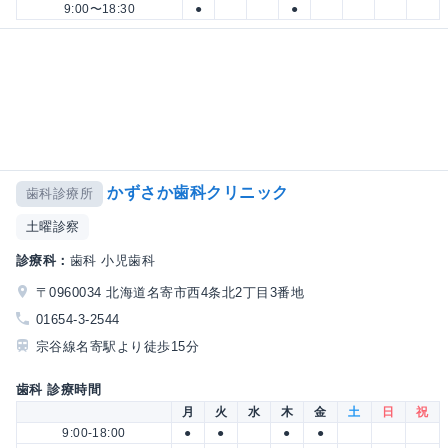
9:00〜18:30
●
●
かずさか歯科クリニック
歯科診療所
土曜診察
診療科：
歯科 小児歯科
〒0960034 北海道名寄市西4条北2丁目3番地
01654-3-2544
宗谷線名寄駅より徒歩15分
歯科 診療時間
月
火
水
木
金
土
日
祝
9:00-18:00
●
●
●
●