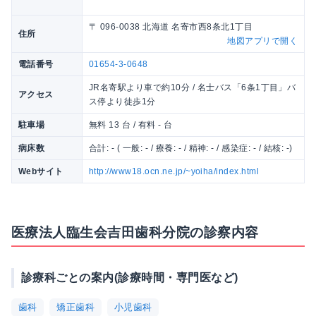
〒 096-0038 北海道 名寄市西8条北1丁目
住所
地図アプリで開く
電話番号
01654-3-0648
JR名寄駅より車で約10分 / 名士バス「6条1丁目」バ
アクセス
ス停より徒歩1分
駐車場
無料 13 台 / 有料 - 台
病床数
合計: - ( 一般: - / 療養: - / 精神: - / 感染症: - / 結核: -)
Webサイト
http://www18.ocn.ne.jp/~yoiha/index.html
医療法人臨生会吉田歯科分院の診察内容
診療科ごとの案内(診療時間・専門医など)
歯科
矯正歯科
小児歯科