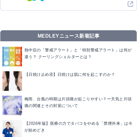
MEDLEYニュース新着記事
熱中症の「警戒アラート」と「特別警戒アラート」は何が
違う？ クーリングシェルターとは？
【日焼け止め④】日焼けは肌に何を起こすのか？
梅雨、台風の時期は片頭痛が起こりやすい？ー天気と片頭
痛の関連とその対策について
【2026年版】医療の力でタバコをやめる「禁煙外来」は今
が始めどき