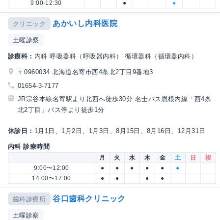
9:00-12:30
●
●
あかいし内科医院
クリニック
土曜診察
診療科：
内科 呼吸器科（呼吸器内科） 循環器科（循環器内科）
〒0960034 北海道名寄市西4条北2丁目9番地3
01654-3-7177
JR宗谷本線名寄駅より北西へ徒歩30分 名士バス恩根内線「西4条
北2丁目」バス停より徒歩1分
休診日：
1月1日、1月2日、1月3日、8月15日、8月16日、12月31日
内科 診療時間
月
火
水
木
金
土
日
祝
9:00〜12:00
●
●
●
●
●
●
14:00〜17:00
●
●
●
●
谷口歯科クリニック
歯科診療所
土曜診察