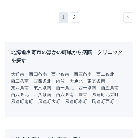
1
2
>
北海道名寄市のほかの町域から病院・クリニック
を探す
大通南
西四条南
西七条南
西三条南
西二条北
西二条南
西四条北
内淵
大通北
東五条南
東八条南
東六条南
西一条北
西一条南
西五条南
西八条北
西八条南
西六条南
豊栄
風連町北栄町
風連町南町
風連町大町
風連町本町
風連町西町