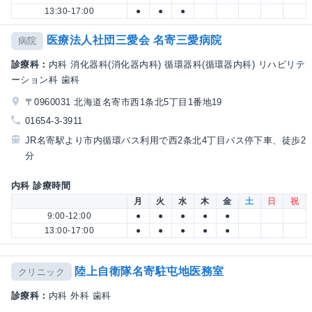
13:30-17:00
●
●
●
医療法人社団三愛会 名寄三愛病院
病院
診療科：
内科 消化器科(消化器内科) 循環器科(循環器内科) リハビリテ
ーション科 歯科
〒0960031 北海道名寄市西1条北5丁目1番地19
01654-3-3911
JR名寄駅より市内循環バス利用で西2条北4丁目バス停下車、徒歩2
分
内科 診療時間
月
火
水
木
金
土
日
祝
9:00-12:00
●
●
●
●
●
13:00-17:00
●
●
●
●
●
陸上自衛隊名寄駐屯地医務室
クリニック
診療科：
内科 外科 歯科