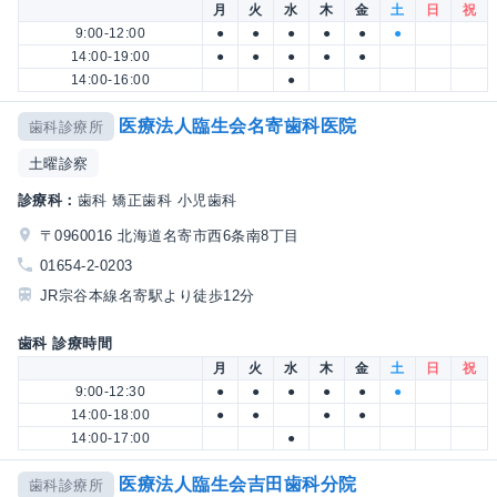
月
火
水
木
金
土
日
祝
9:00-12:00
●
●
●
●
●
●
14:00-19:00
●
●
●
●
●
14:00-16:00
●
医療法人臨生会名寄歯科医院
歯科診療所
土曜診察
診療科：
歯科 矯正歯科 小児歯科
〒0960016 北海道名寄市西6条南8丁目
01654-2-0203
JR宗谷本線名寄駅より徒歩12分
歯科 診療時間
月
火
水
木
金
土
日
祝
9:00-12:30
●
●
●
●
●
●
14:00-18:00
●
●
●
●
14:00-17:00
●
医療法人臨生会吉田歯科分院
歯科診療所