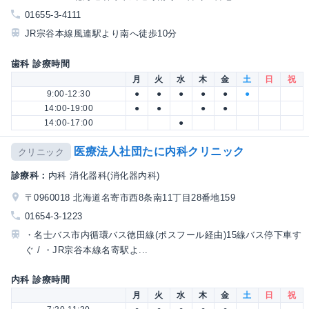
01655-3-4111
JR宗谷本線風連駅より南へ徒歩10分
歯科 診療時間
月
火
水
木
金
土
日
祝
9:00-12:30
●
●
●
●
●
●
14:00-19:00
●
●
●
●
14:00-17:00
●
医療法人社団たに内科クリニック
クリニック
診療科：
内科 消化器科(消化器内科)
〒0960018 北海道名寄市西8条南11丁目28番地159
01654-3-1223
・名士バス市内循環バス徳田線(ポスフール経由)15線バス停下車す
ぐ / ・JR宗谷本線名寄駅よ...
内科 診療時間
月
火
水
木
金
土
日
祝