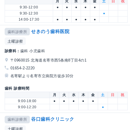
月
火
水
木
金
土
日
祝
9:30-12:00
●
●
●
●
●
9:30-12:30
●
14:00-17:30
●
●
●
●
●
せきのう歯科医院
歯科診療所
土曜診察
診療科：
歯科 小児歯科
〒0960015 北海道名寄市西5条南8丁目4の1
01654-2-2220
名寄駅より名寄市立病院方徒歩10分
歯科 診療時間
月
火
水
木
金
土
日
祝
9:00-18:00
●
●
●
●
●
9:00-12:20
●
谷口歯科クリニック
歯科診療所
土曜診察