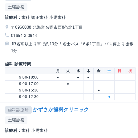
土曜診察
診療科：
歯科 矯正歯科 小児歯科
〒0960038 北海道名寄市西8条北1丁目
01654-3-0648
JR名寄駅より車で約10分 / 名士バス「6条1丁目」バス停より徒歩
1分
歯科 診療時間
月
火
水
木
金
土
日
祝
9:00-18:00
●
●
●
9:00-17:00
●
9:00-15:30
●
9:00-12:30
●
かずさか歯科クリニック
歯科診療所
土曜診察
診療科：
歯科 小児歯科