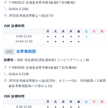
〒0960013 北海道名寄市西3条南6丁目8番地2
01654-3-3381
JR宗谷本線名寄駅より徒歩7分
内科 診療時間
月
火
水
木
金
土
日
祝
9:00-12:00
●
●
●
●
●
●
14:00-17:00
●
●
●
●
●
名寄東病院
病院
診療科：
内科 消化器科(消化器内科) リハビリテーション科
〒0960006 北海道名寄市東6条南5丁目91番地3
01654-3-2188
JR宗谷本線名寄駅から徒歩20分。タクシー5分。市内循環バス東西
線名寄東病院前バス停から1分
内科 診療時間
月
火
水
木
金
土
日
祝
8:30-12:00
●
●
●
●
●