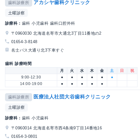
アカシヤ歯科クリニック
歯科診療所
土曜診察
診療科：
歯科 小児歯科 歯科口腔外科
〒0960030 北海道名寄市大通北3丁目11番地の2
01654-3-8148
名士バス大通り北3下車すぐ
歯科 診療時間
月
火
水
木
金
土
日
祝
9:00-12:30
●
●
●
●
●
●
14:00-19:00
●
●
●
●
●
医療法人社団大谷歯科クリニック
歯科診療所
土曜診察
診療科：
歯科 小児歯科
〒0960014 北海道名寄市西4条南9丁目14番地16
01654-3-0801