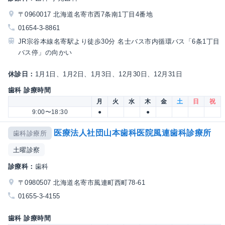
〒0960017 北海道名寄市西7条南1丁目4番地
01654-3-8861
JR宗谷本線名寄駅より徒歩30分 名士バス市内循環バス「6条1丁目
バス停」の向かい
休診日：
1月1日、1月2日、1月3日、12月30日、12月31日
歯科 診療時間
月
火
水
木
金
土
日
祝
9:00〜18:30
●
●
医療法人社団山本歯科医院風連歯科診療所
歯科診療所
土曜診察
診療科：
歯科
〒0980507 北海道名寄市風連町西町78-61
01655-3-4155
歯科 診療時間