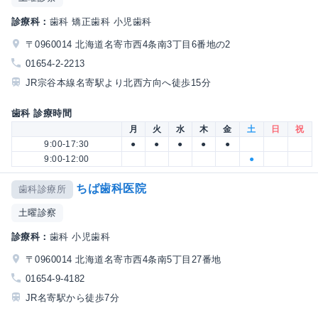
診療科：
歯科 矯正歯科 小児歯科
〒0960014 北海道名寄市西4条南3丁目6番地の2
01654-2-2213
JR宗谷本線名寄駅より北西方向へ徒歩15分
歯科 診療時間
月
火
水
木
金
土
日
祝
9:00-17:30
●
●
●
●
●
9:00-12:00
●
ちば歯科医院
歯科診療所
土曜診察
診療科：
歯科 小児歯科
〒0960014 北海道名寄市西4条南5丁目27番地
01654-9-4182
JR名寄駅から徒歩7分