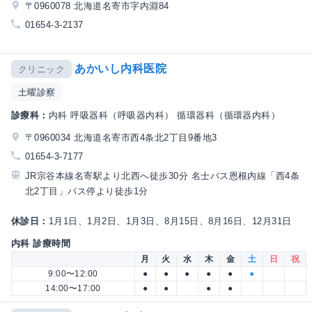
〒0960078 北海道名寄市字内淵84
01654-3-2137
あかいし内科医院
クリニック
土曜診察
診療科：
内科 呼吸器科（呼吸器内科） 循環器科（循環器内科）
〒0960034 北海道名寄市西4条北2丁目9番地3
01654-3-7177
JR宗谷本線名寄駅より北西へ徒歩30分 名士バス恩根内線「西4条
北2丁目」バス停より徒歩1分
休診日：
1月1日、1月2日、1月3日、8月15日、8月16日、12月31日
内科 診療時間
月
火
水
木
金
土
日
祝
9:00〜12:00
●
●
●
●
●
●
14:00〜17:00
●
●
●
●