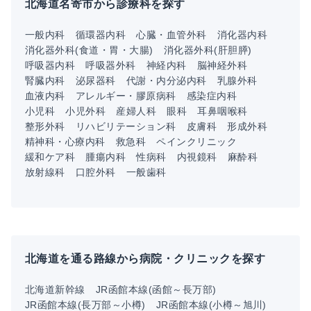
北海道名寄市から診療科を探す
一般内科
循環器内科
心臓・血管外科
消化器内科
消化器外科(食道・胃・大腸)
消化器外科(肝胆膵)
呼吸器内科
呼吸器外科
神経内科
脳神経外科
腎臓内科
泌尿器科
代謝・内分泌内科
乳腺外科
血液内科
アレルギー・膠原病科
感染症内科
小児科
小児外科
産婦人科
眼科
耳鼻咽喉科
整形外科
リハビリテーション科
皮膚科
形成外科
精神科・心療内科
救急科
ペインクリニック
緩和ケア科
腫瘍内科
性病科
内視鏡科
麻酔科
放射線科
口腔外科
一般歯科
北海道を通る路線から病院・クリニックを探す
北海道新幹線
JR函館本線(函館～長万部)
JR函館本線(長万部～小樽)
JR函館本線(小樽～旭川)