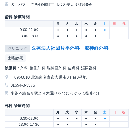
名士バスにて西4条南9丁目バス停より徒歩0分
歯科 診療時間
月
火
水
木
金
土
日
祝
9:00-13:00
●
●
●
●
●
●
13:00-18:00
●
●
●
●
●
医療法人社団片平外科・脳神経外科
クリニック
土曜診察
診療科：
外科 整形外科 脳神経外科 皮膚科 泌尿器科
〒0960010 北海道名寄市大通南3丁目3番地
01654-3-3375
宗谷本線名寄駅より大通りを北に向かって徒歩8分
外科 診療時間
月
火
水
木
金
土
日
祝
8:30-12:00
●
●
●
●
●
●
13:00-17:30
●
●
●
●