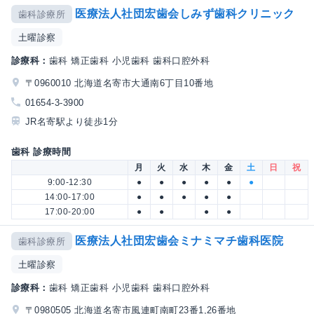
医療法人社団宏歯会しみず歯科クリニック
歯科診療所
土曜診察
診療科：
歯科 矯正歯科 小児歯科 歯科口腔外科
〒0960010 北海道名寄市大通南6丁目10番地
01654-3-3900
JR名寄駅より徒歩1分
歯科 診療時間
月
火
水
木
金
土
日
祝
9:00-12:30
●
●
●
●
●
●
14:00-17:00
●
●
●
●
●
17:00-20:00
●
●
●
●
医療法人社団宏歯会ミナミマチ歯科医院
歯科診療所
土曜診察
診療科：
歯科 矯正歯科 小児歯科 歯科口腔外科
〒0980505 北海道名寄市風連町南町23番1,26番地