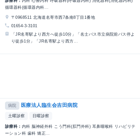
診療科：
内科 心療内科 呼吸器科(呼吸器内科) 消化器科(消化器内科)
循環器科(循環器内科...
〒0968511 北海道名寄市西7条南8丁目1番地
01654-3-3101
「JR名寄駅より西方へ徒歩10分」「名士バス市立病院前バス停よ
り徒歩1分」「JR名寄駅より西方...
医療法人臨生会吉田病院
病院
土曜診察
日曜診察
診療科：
内科 脳神経外科 こう門科(肛門外科) 耳鼻咽喉科 リハビリテ
ーション科 歯科 矯正...