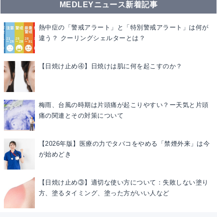
MEDLEYニュース新着記事
熱中症の「警戒アラート」と「特別警戒アラート」は何が
違う？ クーリングシェルターとは？
【日焼け止め④】日焼けは肌に何を起こすのか？
梅雨、台風の時期は片頭痛が起こりやすい？ー天気と片頭
痛の関連とその対策について
【2026年版】医療の力でタバコをやめる「禁煙外来」は今
が始めどき
【日焼け止め③】適切な使い方について：失敗しない塗り
方、塗るタイミング、塗った方がいい人など