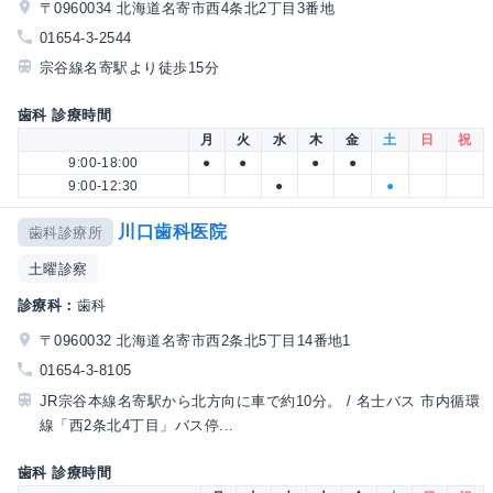
〒0960034 北海道名寄市西4条北2丁目3番地
01654-3-2544
宗谷線名寄駅より徒歩15分
歯科 診療時間
月
火
水
木
金
土
日
祝
9:00-18:00
●
●
●
●
9:00-12:30
●
●
川口歯科医院
歯科診療所
土曜診察
診療科：
歯科
〒0960032 北海道名寄市西2条北5丁目14番地1
01654-3-8105
JR宗谷本線名寄駅から北方向に車で約10分。 / 名士バス 市内循環
線「西2条北4丁目」バス停...
歯科 診療時間