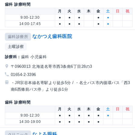
歯科 診療時間
月
火
水
木
金
土
日
祝
9:00-12:30
●
●
●
●
●
14:00-17:45
●
●
●
●
●
なかつえ歯科医院
歯科診療所
土曜診察
診療科：
歯科 小児歯科
〒0960013 北海道名寄市西3条南6丁目28の3
01654-2-3396
・JR宗谷本線名寄駅より徒歩5分 / ・名士バス市内循環バス「西3
南6西條前バス停」より徒歩1分
歯科 診療時間
月
火
水
木
金
土
日
祝
9:00-12:30
●
●
●
●
●
●
14:30-19:00
●
●
●
●
●
なよろ眼科
クリニック