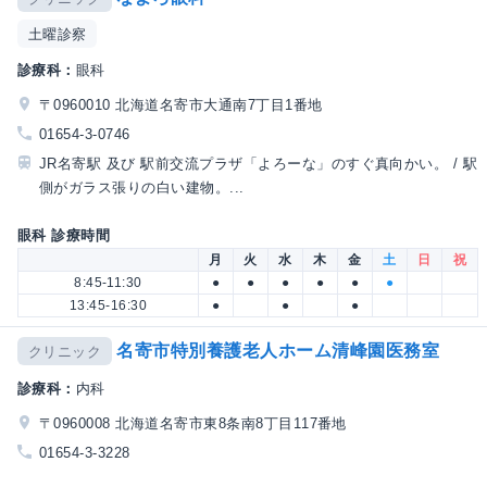
土曜診察
診療科：
眼科
〒0960010 北海道名寄市大通南7丁目1番地
01654-3-0746
JR名寄駅 及び 駅前交流プラザ「よろーな」のすぐ真向かい。 / 駅
側がガラス張りの白い建物。...
眼科 診療時間
月
火
水
木
金
土
日
祝
8:45-11:30
●
●
●
●
●
●
13:45-16:30
●
●
●
名寄市特別養護老人ホーム清峰園医務室
クリニック
診療科：
内科
〒0960008 北海道名寄市東8条南8丁目117番地
01654-3-3228