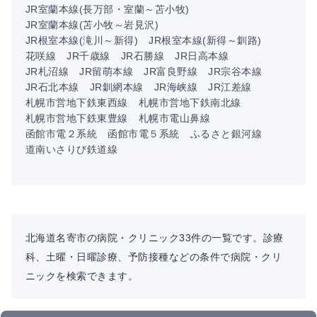
JR室蘭本線(長万部・室蘭～苫小牧)
JR室蘭本線(苫小牧～岩見沢)
JR根室本線(滝川～新得)
JR根室本線(新得～釧路)
花咲線
JR千歳線
JR石勝線
JR日高本線
JR札沼線
JR留萌本線
JR富良野線
JR宗谷本線
JR石北本線
JR釧網本線
JR海峡線
JR江差線
札幌市営地下鉄東西線
札幌市営地下鉄南北線
札幌市営地下鉄東豊線
札幌市電山鼻線
函館市電２系統
函館市電５系統
ふるさと銀河線
道南いさりび鉄道線
北海道名寄市の病院・クリニック33件の一覧です。診療
科、土曜・日曜診療、予防接種などの条件で病院・クリ
ニックを検索できます。