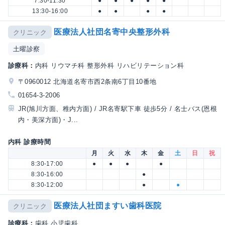
7:30-11:30
●
●
●
●
●
13:30-16:00
●
●
●
●
医療法人社団名寄中央整形外科
クリニック
土曜診察
診療科：
内科 リウマチ科 整形外科 リハビリテーション科
〒0960012 北海道名寄市西2条南6丁目10番地
01654-3-2006
JR(旭川方面、稚内方面) / JR名寄駅下車 徒歩5分 / 名士バス(恩根
内・美深方面)・J...
内科 診療時間
月
火
水
木
金
土
日
祝
8:30-17:00
●
●
●
●
8:30-16:00
●
8:30-12:00
●
●
医療法人社団ますい歯科医院
クリニック
診療科：
歯科 小児歯科