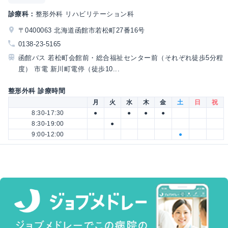
診療科：
整形外科 リハビリテーション科
〒0400063 北海道函館市若松町27番16号
0138-23-5165
函館バス 若松町会館前・総合福祉センター前（それぞれ徒歩5分程
度） 市電 新川町電停（徒歩10...
整形外科 診療時間
月
火
水
木
金
土
日
祝
8:30-17:30
●
●
●
●
8:30-19:00
●
9:00-12:00
●