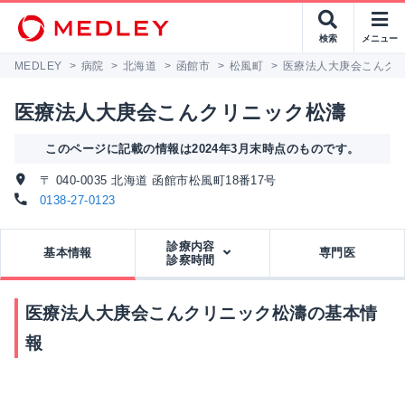
検索
メニュー
MEDLEY
>
病院
>
北海道
>
函館市
>
松風町
>
医療法人大庚会こんク
医療法人大庚会こんクリニック松濤
このページに記載の情報は2024年3月末時点のものです。
〒 040-0035 北海道 函館市松風町18番17号
0138-27-0123
診療内容
基本情報
専門医
診察時間
医療法人大庚会こんクリニック松濤の基本情
報