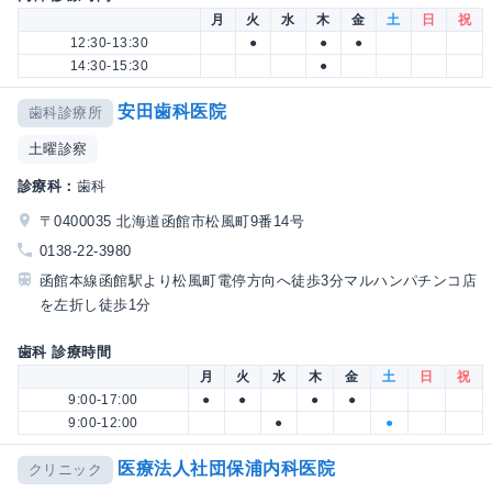
月
火
水
木
金
土
日
祝
12:30-13:30
●
●
●
14:30-15:30
●
安田歯科医院
歯科診療所
土曜診察
診療科：
歯科
〒0400035 北海道函館市松風町9番14号
0138-22-3980
函館本線函館駅より松風町電停方向へ徒歩3分マルハンパチンコ店
を左折し徒歩1分
歯科 診療時間
月
火
水
木
金
土
日
祝
9:00-17:00
●
●
●
●
9:00-12:00
●
●
医療法人社団保浦内科医院
クリニック