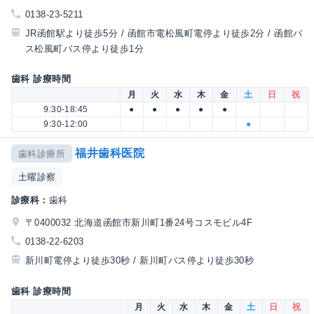
0138-23-5211
JR函館駅より徒歩5分 / 函館市電松風町電停より徒歩2分 / 函館バ
ス松風町バス停より徒歩1分
歯科 診療時間
月
火
水
木
金
土
日
祝
9:30-18:45
●
●
●
●
●
9:30-12:00
●
福井歯科医院
歯科診療所
土曜診察
診療科：
歯科
〒0400032 北海道函館市新川町1番24号コスモビル4F
0138-22-6203
新川町電停より徒歩30秒 / 新川町バス停より徒歩30秒
歯科 診療時間
月
火
水
木
金
土
日
祝