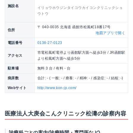
施設名
イリョウホウジンタイコウカイコンクリニックショ
ウトウ
〒 040-0035 北海道 函館市松風町18番17号
住所
地図アプリで開く
電話番号
0138-27-0123
市電松風町電停より函館駅方面へ徒歩3分 / JR函館駅
アクセス
より松風町方面へ徒歩5分
駐車場
無料 3 台 / 有料 - 台
病床数
合計: - ( 一般: - / 療養: - / 精神: - / 感染症: - / 結核: -)
Webサイト
http://www.kon-jp.com/
医療法人大庚会こんクリニック松濤の診察内容
診療科ごとの案内(診療時間・専門医など)