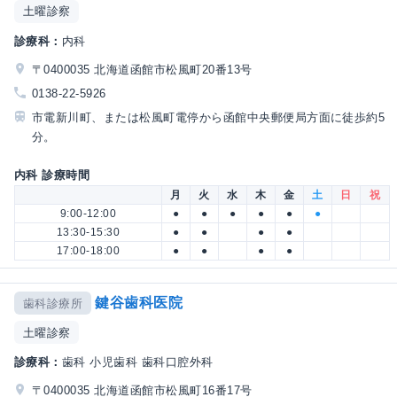
土曜診察
診療科：
内科
〒0400035 北海道函館市松風町20番13号
0138-22-5926
市電新川町、または松風町電停から函館中央郵便局方面に徒歩約5
分。
内科 診療時間
月
火
水
木
金
土
日
祝
9:00-12:00
●
●
●
●
●
●
13:30-15:30
●
●
●
●
17:00-18:00
●
●
●
●
鍵谷歯科医院
歯科診療所
土曜診察
診療科：
歯科 小児歯科 歯科口腔外科
〒0400035 北海道函館市松風町16番17号