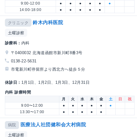
9:00-12:00
●
●
●
●
●
●
14:00-18:00
●
●
●
●
●
鈴木内科医院
クリニック
土曜診察
診療科：
内科
〒0400032 北海道函館市新川町8番3号
0138-22-5631
市電新川町停留所より西北方へ徒歩５分
休診日：
1月1日、1月2日、1月3日、12月31日
内科 診療時間
月
火
水
木
金
土
日
祝
9:00〜12:00
●
●
●
●
●
●
13:30〜17:00
●
●
●
●
●
医療法人社団健和会大村病院
病院
土曜診察