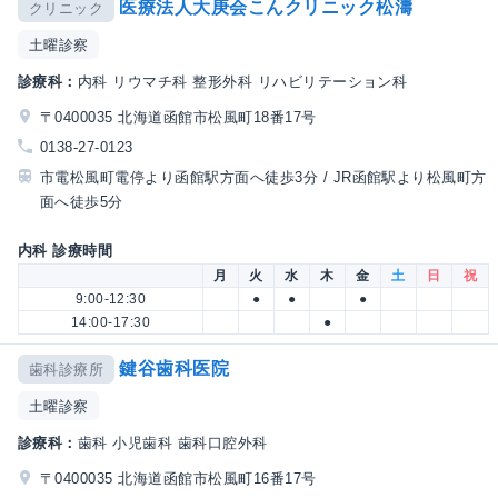
医療法人大庚会こんクリニック松濤
クリニック
土曜診察
診療科：
内科 リウマチ科 整形外科 リハビリテーション科
〒0400035 北海道函館市松風町18番17号
0138-27-0123
市電松風町電停より函館駅方面へ徒歩3分 / JR函館駅より松風町方
面へ徒歩5分
内科 診療時間
月
火
水
木
金
土
日
祝
9:00-12:30
●
●
●
14:00-17:30
●
鍵谷歯科医院
歯科診療所
土曜診察
診療科：
歯科 小児歯科 歯科口腔外科
〒0400035 北海道函館市松風町16番17号