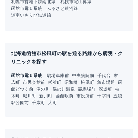
札幌市営地下鉄南北線
札幌市電山鼻線
函館市電５系統
ふるさと銀河線
道南いさりび鉄道線
北海道函館市松風町の駅を通る路線から病院・ク
リニックを探す
函館市電５系統
駒場車庫前
中央病院前
千代台
末
広町
市民会館前
杉並町
昭和橋
松風町
魚市場通
函
館どつく前
湯の川
湯の川温泉
競馬場前
深堀町
柏
木町
堀川町
新川町
函館駅前
市役所前
十字街
五稜
郭公園前
千歳町
大町