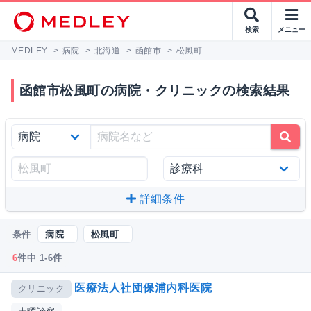
検索
メニュー
MEDLEY
>
病院
>
北海道
>
函館市
>
松風町
函館市松風町の病院・クリニックの検索結果
詳細条件
条件
病院
松風町
6
件中 1-6件
医療法人社団保浦内科医院
クリニック