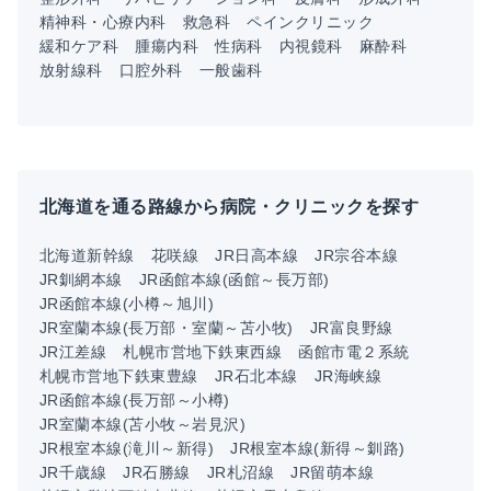
精神科・心療内科
救急科
ペインクリニック
緩和ケア科
腫瘍内科
性病科
内視鏡科
麻酔科
放射線科
口腔外科
一般歯科
北海道を通る路線から病院・クリニックを探す
北海道新幹線
花咲線
JR日高本線
JR宗谷本線
JR釧網本線
JR函館本線(函館～長万部)
JR函館本線(小樽～旭川)
JR室蘭本線(長万部・室蘭～苫小牧)
JR富良野線
JR江差線
札幌市営地下鉄東西線
函館市電２系統
札幌市営地下鉄東豊線
JR石北本線
JR海峡線
JR函館本線(長万部～小樽)
JR室蘭本線(苫小牧～岩見沢)
JR根室本線(滝川～新得)
JR根室本線(新得～釧路)
JR千歳線
JR石勝線
JR札沼線
JR留萌本線