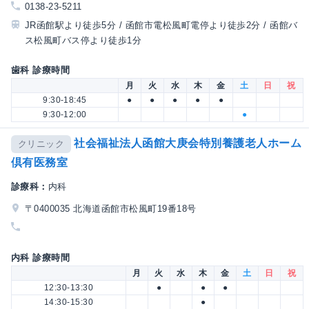
0138-23-5211
JR函館駅より徒歩5分 / 函館市電松風町電停より徒歩2分 / 函館バ
ス松風町バス停より徒歩1分
歯科 診療時間
月
火
水
木
金
土
日
祝
9:30-18:45
●
●
●
●
●
9:30-12:00
●
社会福祉法人函館大庚会特別養護老人ホーム
クリニック
倶有医務室
診療科：
内科
〒0400035 北海道函館市松風町19番18号
内科 診療時間
月
火
水
木
金
土
日
祝
12:30-13:30
●
●
●
14:30-15:30
●