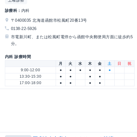
土曜診察
診療科：
内科
〒0400035 北海道函館市松風町20番13号
0138-22-5926
市電新川町、または松風町電停から函館中央郵便局方面に徒歩約5
分。
内科 診療時間
月
火
水
木
金
土
日
祝
9:00-12:00
●
●
●
●
●
●
13:30-15:30
●
●
●
●
17:00-18:00
●
●
●
●