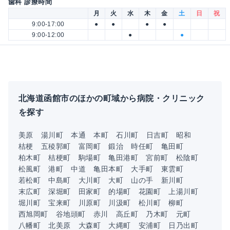
歯科 診療時間
月
火
水
木
金
土
日
祝
9:00-17:00
●
●
●
●
9:00-12:00
●
●
北海道函館市のほかの町域から病院・クリニック
を探す
美原
湯川町
本通
本町
石川町
日吉町
昭和
桔梗
五稜郭町
富岡町
鍛治
時任町
亀田町
柏木町
桔梗町
駒場町
亀田港町
宮前町
松陰町
松風町
港町
中道
亀田本町
大手町
東雲町
若松町
中島町
大川町
大町
山の手
新川町
末広町
深堀町
田家町
的場町
花園町
上湯川町
堀川町
宝来町
川原町
川汲町
松川町
柳町
西旭岡町
谷地頭町
赤川
高丘町
乃木町
元町
八幡町
北美原
大森町
大縄町
安浦町
日乃出町