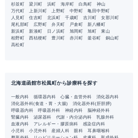
杉並町
梁川町
浜町
海岸町
白鳥町
神山
万代町
上新川町
上野町
中野町
亀田中野町
人見町
住吉町
北浜町
千歳町
吉川町
女那川町
尾札部町
広野町
弁天町
戸倉町
新八幡町
新浜町
新湊町
日ノ浜町
旭岡町
旭町
東山
柏野町
西桔梗町
豊川町
赤川町
釜谷町
銅山町
高松町
北海道函館市松風町から診療科を探す
一般内科
循環器内科
心臓・血管外科
消化器内科
消化器外科(食道・胃・大腸)
消化器外科(肝胆膵)
呼吸器内科
呼吸器外科
神経内科
脳神経外科
腎臓内科
泌尿器科
代謝・内分泌内科
乳腺外科
血液内科
アレルギー・膠原病科
感染症内科
小児科
小児外科
産婦人科
眼科
耳鼻咽喉科
整形外科
リハビリテーション科
皮膚科
形成外科