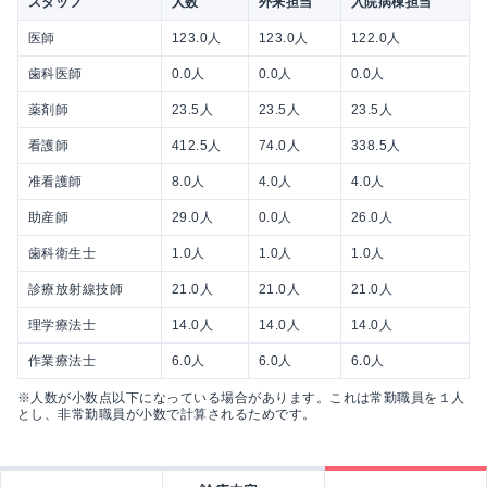
スタッフ
人数
外来担当
入院病棟担当
医師
123.0人
123.0人
122.0人
歯科医師
0.0人
0.0人
0.0人
薬剤師
23.5人
23.5人
23.5人
看護師
412.5人
74.0人
338.5人
准看護師
8.0人
4.0人
4.0人
助産師
29.0人
0.0人
26.0人
歯科衛生士
1.0人
1.0人
1.0人
診療放射線技師
21.0人
21.0人
21.0人
理学療法士
14.0人
14.0人
14.0人
作業療法士
6.0人
6.0人
6.0人
※人数が小数点以下になっている場合があります。これは常勤職員を１人
とし、非常勤職員が小数で計算されるためです。