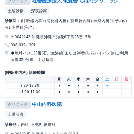
社会医療法人 敬愛会 ちばなクリニック
クリニック
土曜診察
深夜診察
診療科：
(呼吸器内科) (消化器内科) (循環器内科) 神経内科(※予約の
み) 小児科(完全...
〒9042143 沖縄県沖縄市知花6丁目25番15号
098-939-1301
◆琉球バス123番(石川空港線)または90番(知花バイパス線)ご利用
国道329号線「中頭病院...
(呼吸器内科) 診療時間
月
火
水
木
金
土
日
祝
8:30-12:30
●
●
●
●
●
●
14:00-17:30
●
●
●
●
●
中山内科医院
クリニック
土曜診察
診療科：
内科 小児科 皮膚科