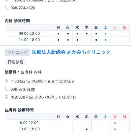
〒9042245 沖縄県うるま市赤道260-7
098-974-4620
内科 診療時間
月
火
水
木
金
土
日
祝
09:00-12:00
●
●
●
●
●
●
14:00-18:00
●
●
●
●
●
医療法人新緑会 あかみちクリニック
クリニック
日曜診察
診療科：
皮膚科 内科
〒9042245 沖縄県うるま市赤道369
098-973-9100
国道330号線 赤道バス停より徒歩7分
皮膚科 診療時間
月
火
水
木
金
土
日
祝
9:00-12:00
●
13:00-18:00
●
●