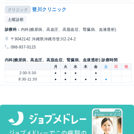
登川クリニック
クリニック
土曜診察
診療科：
内科(糖尿病、高血圧、高脂血症、腎臓病、血液透析)
〒9042142 沖縄県沖縄市登川2-24-2
098-937-0123
内科(糖尿病、高血圧、高脂血症、腎臓病、血液透析) 診療時間
月
火
水
木
金
土
日
祝
2:00-5:30
●
●
●
●
8:30-11:30
●
●
●
●
●
●