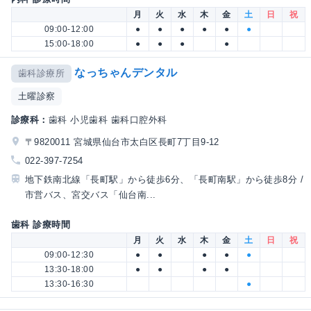
月
火
水
木
金
土
日
祝
09:00-12:00
●
●
●
●
●
●
15:00-18:00
●
●
●
●
なっちゃんデンタル
歯科診療所
土曜診察
診療科：
歯科 小児歯科 歯科口腔外科
〒9820011 宮城県仙台市太白区長町7丁目9-12
022-397-7254
地下鉄南北線「長町駅」から徒歩6分、「長町南駅」から徒歩8分 /
市営バス、宮交バス「仙台南...
歯科 診療時間
月
火
水
木
金
土
日
祝
09:00-12:30
●
●
●
●
●
13:30-18:00
●
●
●
●
13:30-16:30
●