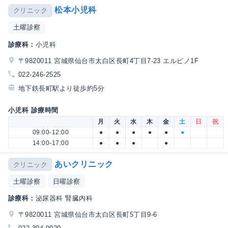
松本小児科
クリニック
土曜診察
診療科：
小児科
〒9820011 宮城県仙台市太白区長町4丁目7-23 エルピノ1F
022-246-2525
地下鉄長町駅より徒歩約5分
小児科 診療時間
月
火
水
木
金
土
日
祝
09:00-12:00
●
●
●
●
●
●
14:00-17:00
●
●
●
●
あいクリニック
クリニック
土曜診察
日曜診察
診療科：
泌尿器科 腎臓内科
〒9820011 宮城県仙台市太白区長町5丁目9-6