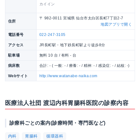
カイイン
〒 982-0011 宮城県 仙台市太白区長町7丁目2-7
住所
地図アプリで開く
電話番号
022-247-3105
アクセス
JR長町駅・地下鉄長町駅より徒歩8分
駐車場
無料 10 台 / 有料 - 台
病床数
合計: - ( 一般: - / 療養: - / 精神: - / 感染症: - / 結核: -)
Webサイト
http://www.watanabe-naika.com
医療法人社団 渡辺内科胃腸科医院の診察内容
診療科ごとの案内(診療時間・専門医など)
内科
胃腸科
循環器科