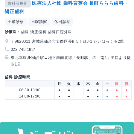
医療法人社団 歯科育英会 長町ららら歯科・
歯科診療所
矯正歯科
土曜診察
日曜診察
休日診察
診療科：
歯科 矯正歯科 歯科口腔外科
〒9820011 宮城県仙台市太白区長町5丁目3-1 たいはっくる2階
022-748-1884
東北本線JR仙台駅→地下鉄南北線「長町駅」の「南1」出口より徒
歩1分
歯科 診療時間
月
火
水
木
金
土
日
祝
08:30-13:00
●
●
●
●
●
●
●
14:00-17:00
●
●
●
●
●
●
●