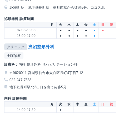
022-304-0929
JR長町駅、地下鉄長町駅、長町南駅から徒歩5分、ココス北
泌尿器科 診療時間
月
火
水
木
金
土
日
祝
09:00-13:00
●
●
●
●
●
●
15:00-17:00
●
●
●
●
●
浅沼整形外科
クリニック
土曜診察
診療科：
内科 整形外科 リハビリテーション科
〒9820011 宮城県仙台市太白区長町4丁目7-12
022-247-7533
地下鉄長町駅北2出口を出て徒歩5分
内科 診療時間
月
火
水
木
金
土
日
祝
14:00-17:30
●