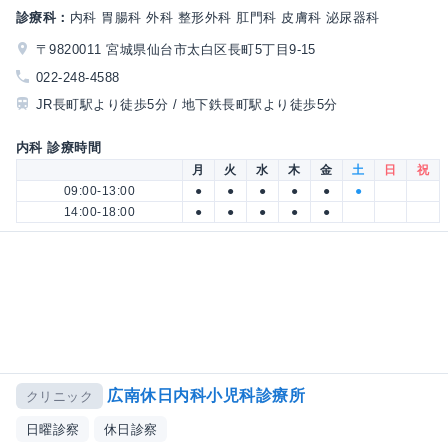
診療科：
内科 胃腸科 外科 整形外科 肛門科 皮膚科 泌尿器科
〒9820011 宮城県仙台市太白区長町5丁目9-15
022-248-4588
JR長町駅より徒歩5分 / 地下鉄長町駅より徒歩5分
内科 診療時間
月
火
水
木
金
土
日
祝
09:00-13:00
●
●
●
●
●
●
14:00-18:00
●
●
●
●
●
広南休日内科小児科診療所
クリニック
日曜診察
休日診察