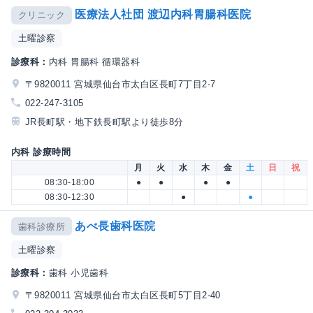
医療法人社団 渡辺内科胃腸科医院
クリニック
土曜診察
診療科：
内科 胃腸科 循環器科
〒9820011 宮城県仙台市太白区長町7丁目2-7
022-247-3105
JR長町駅・地下鉄長町駅より徒歩8分
内科 診療時間
月
火
水
木
金
土
日
祝
08:30-18:00
●
●
●
●
08:30-12:30
●
●
あべ長歯科医院
歯科診療所
土曜診察
診療科：
歯科 小児歯科
〒9820011 宮城県仙台市太白区長町5丁目2-40