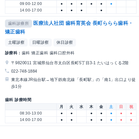
09:00-12:00
●
●
●
●
●
●
14:00-17:00
●
●
●
●
医療法人社団 歯科育英会 長町ららら歯科・
歯科診療所
矯正歯科
土曜診察
日曜診察
休日診察
診療科：
歯科 矯正歯科 歯科口腔外科
〒9820011 宮城県仙台市太白区長町5丁目3-1 たいはっくる2階
022-748-1884
東北本線JR仙台駅→地下鉄南北線「長町駅」の「南1」出口より徒
歩1分
歯科 診療時間
月
火
水
木
金
土
日
祝
08:30-13:00
●
●
●
●
●
●
●
14:00-17:00
●
●
●
●
●
●
●