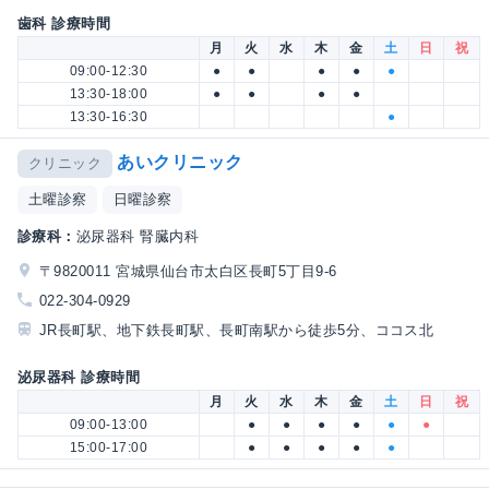
歯科 診療時間
月
火
水
木
金
土
日
祝
09:00-12:30
●
●
●
●
●
13:30-18:00
●
●
●
●
13:30-16:30
●
あいクリニック
クリニック
土曜診察
日曜診察
診療科：
泌尿器科 腎臓内科
〒9820011 宮城県仙台市太白区長町5丁目9-6
022-304-0929
JR長町駅、地下鉄長町駅、長町南駅から徒歩5分、ココス北
泌尿器科 診療時間
月
火
水
木
金
土
日
祝
09:00-13:00
●
●
●
●
●
●
15:00-17:00
●
●
●
●
●