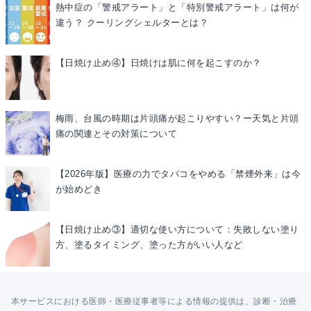
熱中症の「警戒アラート」と「特別警戒アラート」は何が
違う？ クーリングシェルターとは？
【日焼け止め④】日焼けは肌に何を起こすのか？
梅雨、台風の時期は片頭痛が起こりやすい？ー天気と片頭
痛の関連とその対策について
【2026年版】医療の力でタバコをやめる「禁煙外来」は今
が始めどき
【日焼け止め③】適切な使い方について：失敗しない塗り
方、塗るタイミング、塗った方がいい人など
本サービスにおける医師・医療従事者等による情報の提供は、診断・治療