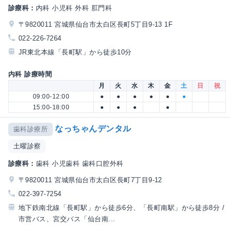
診療科：
内科 小児科 外科 肛門科
〒9820011 宮城県仙台市太白区長町5丁目9-13 1F
022-226-7264
JR東北本線「長町駅」から徒歩10分
内科 診療時間
月
火
水
木
金
土
日
祝
09:00-12:00
●
●
●
●
●
●
15:00-18:00
●
●
●
●
なっちゃんデンタル
歯科診療所
土曜診察
診療科：
歯科 小児歯科 歯科口腔外科
〒9820011 宮城県仙台市太白区長町7丁目9-12
022-397-7254
地下鉄南北線「長町駅」から徒歩6分、「長町南駅」から徒歩8分 /
市営バス、宮交バス「仙台南...