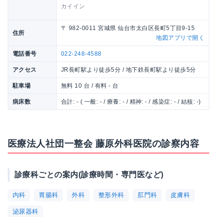
カイイン
〒 982-0011 宮城県 仙台市太白区長町5丁目9-15
住所
地図アプリで開く
電話番号
022-248-4588
アクセス
JR長町駅より徒歩5分 / 地下鉄長町駅より徒歩5分
駐車場
無料 10 台 / 有料 - 台
病床数
合計: - ( 一般: - / 療養: - / 精神: - / 感染症: - / 結核: -)
医療法人社団一整会 藤原外科医院の診察内容
診療科ごとの案内(診療時間・専門医など)
内科
胃腸科
外科
整形外科
肛門科
皮膚科
泌尿器科