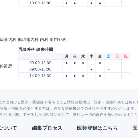
13:00-18:00
●
●
●
●
吸器内科 循環器内科 内科 肛門外科 ...
乳腺外科 診療時間
月
火
水
木
金
土
日
祝
09:00-12:30
●
●
●
●
 停留所
09:00-13:00
●
●
14:00-18:30
●
●
●
●
ビスにおける医師・医療従事者等による情報の提供は、診断・治療行為ではあり
診断・治療を必要とする方は、適切な医療機関での受診をおすすめいたします
や利用に関して発生した損害等に関して、弊社は一切の責任を負いかねますこ
Yについて
編集プロセス
医師登録はこちら
医