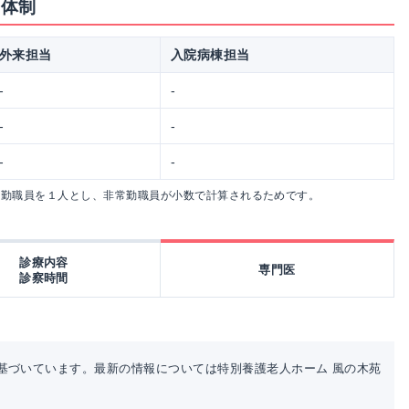
の体制
外来担当
入院病棟担当
-
-
-
-
-
-
常勤職員を１人とし、非常勤職員が小数で計算されるためです。
診療内容
専門医
診察時間
基づいています。最新の情報については特別養護老人ホーム 風の木苑