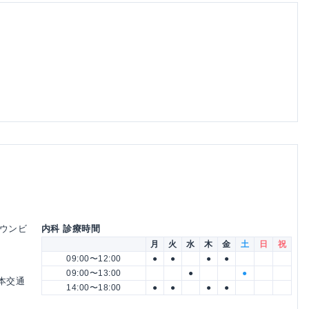
タウンビ
内科 診療時間
月
火
水
木
金
土
日
祝
09:00〜12:00
●
●
●
●
09:00〜13:00
●
●
熊本交通
14:00〜18:00
●
●
●
●