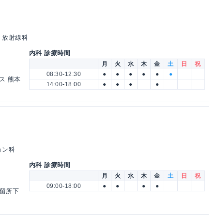
科 放射線科
内科 診療時間
月
火
水
木
金
土
日
祝
08:30-12:30
●
●
●
●
●
●
ス 熊本
14:00-18:00
●
●
●
●
ョン科
内科 診療時間
月
火
水
木
金
土
日
祝
09:00-18:00
●
●
●
●
停留所下