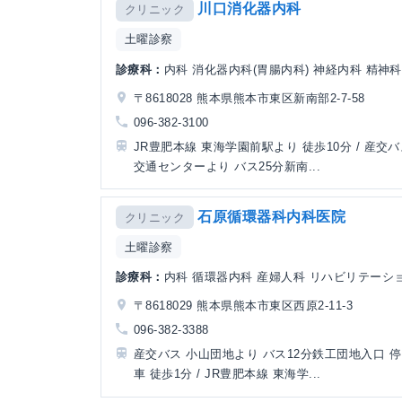
川口消化器内科
クリニック
土曜診察
診療科：
内科 消化器内科(胃腸内科) 神経内科 精神
〒8618028 熊本県熊本市東区新南部2-7-58
096-382-3100
JR豊肥本線 東海学園前駅より 徒歩10分 / 産交バ
交通センターより バス25分新南...
石原循環器科内科医院
クリニック
土曜診察
診療科：
内科 循環器内科 産婦人科 リハビリテーシ
〒8618029 熊本県熊本市東区西原2-11-3
096-382-3388
産交バス 小山団地より バス12分鉄工団地入口 
車 徒歩1分 / JR豊肥本線 東海学...