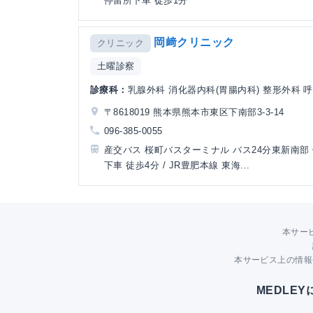
停留所下車 徒歩1分
岡﨑クリニック
クリニック
土曜診察
診療科：
乳腺外科 消化器内科(胃腸内科) 整形外科 呼
〒8618019 熊本県熊本市東区下南部3-3-14
096-385-0055
産交バス 桜町バスターミナル バス24分東新南部
下車 徒歩4分 / JR豊肥本線 東海...
本サー
本サービス上の情報
MEDLE