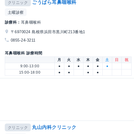
ごうばら耳鼻咽喉科
クリニック
土曜診察
診療科：
耳鼻咽喉科
〒6970024 島根県浜田市黒川町213番地1
0855-24-3211
耳鼻咽喉科 診療時間
月
火
水
木
金
土
日
祝
9:00-13:00
●
●
●
●
●
●
15:00-18:00
●
●
●
●
丸山内科クリニック
クリニック