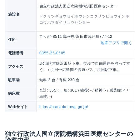
独立行政法人国立病院機構浜田医療センター
施設名
ドクリツギョウセイホウジンコクリツビョウインキ
コウハマダイリョウセンター
〒 697-8511 島根県 浜田市浅井町777-12
住所
地図アプリで開く
電話番号
0855-25-0505
JR山陰本線浜田駅下車、徒歩で自由通路を渡ってす
アクセス
ぐ。 / 浜田〜広島間の高速バス、浜田駅下車。
駐車場
無料 2 台 / 有料 230 台
合計: 365 ( 一般: 361 / 療養: - / 精神: - / 感染症: 4 /
病床数
結核: -)
Webサイト
https://hamada.hosp.go.jp/
独立行政法人国立病院機構浜田医療センターの