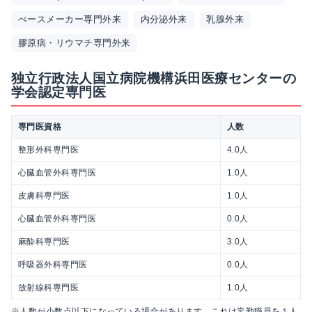
ぺースメーカー専門外来
内分泌外来
乳腺外来
膠原病・リウマチ専門外来
独立行政法人国立病院機構浜田医療センターの
学会認定専門医
専門医資格
人数
整形外科専門医
4.0人
心臓血管外科専門医
1.0人
皮膚科専門医
1.0人
心臓血管外科専門医
0.0人
麻酔科専門医
3.0人
呼吸器外科専門医
0.0人
放射線科専門医
1.0人
※人数が小数点以下になっている場合があります。これは常勤職員を１人