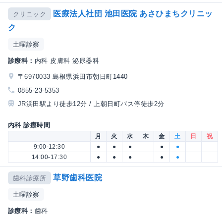
医療法人社団 池田医院 あさひまちクリニッ
クリニック
ク
土曜診察
診療科：
内科 皮膚科 泌尿器科
〒6970033 島根県浜田市朝日町1440
0855-23-5353
JR浜田駅より徒歩12分 / 上朝日町バス停徒歩2分
内科 診療時間
月
火
水
木
金
土
日
祝
9:00-12:30
●
●
●
●
●
14:00-17:30
●
●
●
●
●
草野歯科医院
歯科診療所
土曜診察
診療科：
歯科