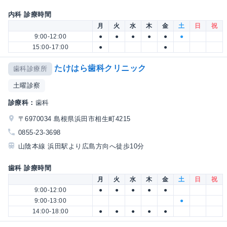
内科 診療時間
月
火
水
木
金
土
日
祝
9:00-12:00
●
●
●
●
●
●
15:00-17:00
●
●
たけはら歯科クリニック
歯科診療所
土曜診察
診療科：
歯科
〒6970034 島根県浜田市相生町4215
0855-23-3698
山陰本線 浜田駅より広島方向へ徒歩10分
歯科 診療時間
月
火
水
木
金
土
日
祝
9:00-12:00
●
●
●
●
●
9:00-13:00
●
14:00-18:00
●
●
●
●
●