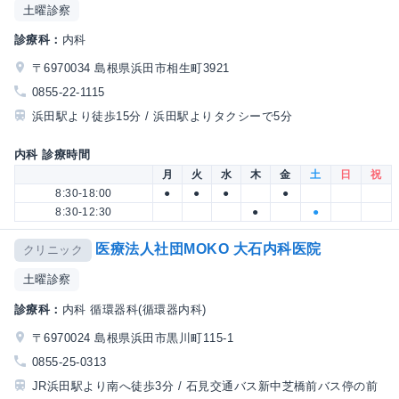
土曜診察
診療科：
内科
〒6970034 島根県浜田市相生町3921
0855-22-1115
浜田駅より徒歩15分 / 浜田駅よりタクシーで5分
内科 診療時間
月
火
水
木
金
土
日
祝
8:30-18:00
●
●
●
●
8:30-12:30
●
●
医療法人社団MOKO 大石内科医院
クリニック
土曜診察
診療科：
内科 循環器科(循環器内科)
〒6970024 島根県浜田市黒川町115-1
0855-25-0313
JR浜田駅より南へ徒歩3分 / 石見交通バス新中芝橋前バス停の前