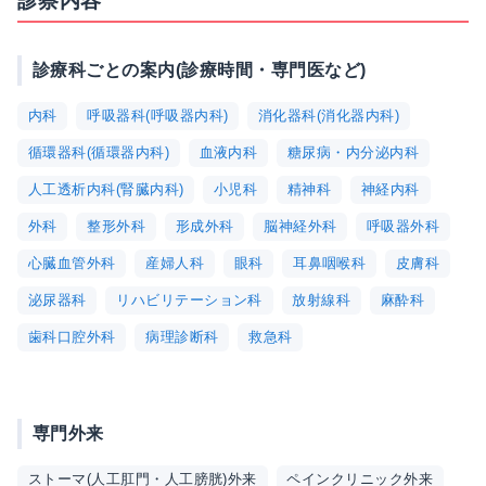
診察内容
診療科ごとの案内(診療時間・専門医など)
内科
呼吸器科(呼吸器内科)
消化器科(消化器内科)
循環器科(循環器内科)
血液内科
糖尿病・内分泌内科
人工透析内科(腎臓内科)
小児科
精神科
神経内科
外科
整形外科
形成外科
脳神経外科
呼吸器外科
心臓血管外科
産婦人科
眼科
耳鼻咽喉科
皮膚科
泌尿器科
リハビリテーション科
放射線科
麻酔科
歯科口腔外科
病理診断科
救急科
専門外来
ストーマ(人工肛門・人工膀胱)外来
ペインクリニック外来