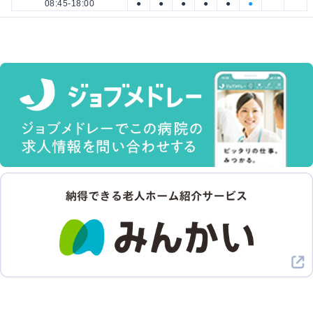
08:45-18:00
●
●
●
●
●
●