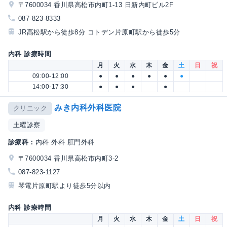
〒7600034 香川県高松市内町1-13 日新内町ビル2F
087-823-8333
JR高松駅から徒歩8分 コトデン片原町駅から徒歩5分
内科 診療時間
月
火
水
木
金
土
日
祝
09:00-12:00
●
●
●
●
●
●
14:00-17:30
●
●
●
●
みき内科外科医院
クリニック
土曜診察
診療科：
内科 外科 肛門外科
〒7600034 香川県高松市内町3-2
087-823-1127
琴電片原町駅より徒歩5分以内
内科 診療時間
月
火
水
木
金
土
日
祝