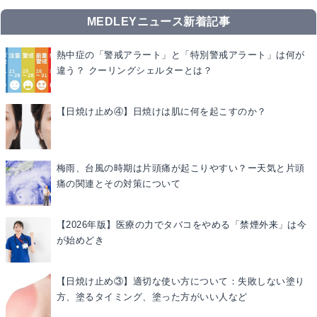
MEDLEYニュース新着記事
熱中症の「警戒アラート」と「特別警戒アラート」は何が
違う？ クーリングシェルターとは？
【日焼け止め④】日焼けは肌に何を起こすのか？
梅雨、台風の時期は片頭痛が起こりやすい？ー天気と片頭
痛の関連とその対策について
【2026年版】医療の力でタバコをやめる「禁煙外来」は今
が始めどき
【日焼け止め③】適切な使い方について：失敗しない塗り
方、塗るタイミング、塗った方がいい人など