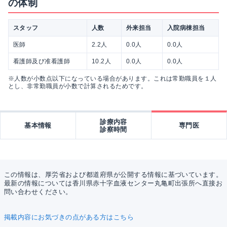
の体制
スタッフ
人数
外来担当
入院病棟担当
医師
2.2人
0.0人
0.0人
看護師及び准看護師
10.2人
0.0人
0.0人
※人数が小数点以下になっている場合があります。これは常勤職員を１人
とし、非常勤職員が小数で計算されるためです。
診療内容
基本情報
専門医
診察時間
この情報は、厚労省および都道府県が公開する情報に基づいています。
最新の情報については香川県赤十字血液センター丸亀町出張所へ直接お
問い合わせください。
掲載内容にお気づきの点がある方はこちら