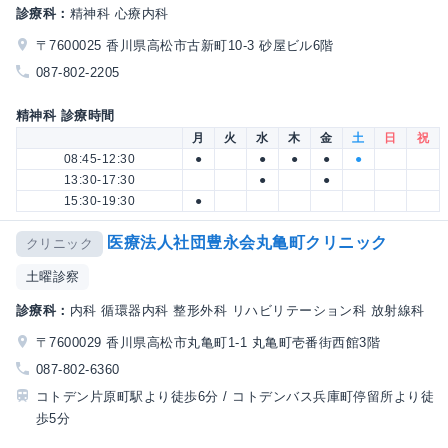
診療科：
精神科 心療内科
〒7600025 香川県高松市古新町10-3 砂屋ビル6階
087-802-2205
精神科 診療時間
月
火
水
木
金
土
日
祝
08:45-12:30
●
●
●
●
●
13:30-17:30
●
●
15:30-19:30
●
医療法人社団豊永会丸亀町クリニック
クリニック
土曜診察
診療科：
内科 循環器内科 整形外科 リハビリテーション科 放射線科
〒7600029 香川県高松市丸亀町1-1 丸亀町壱番街西館3階
087-802-6360
コトデン片原町駅より徒歩6分 / コトデンバス兵庫町停留所より徒
歩5分