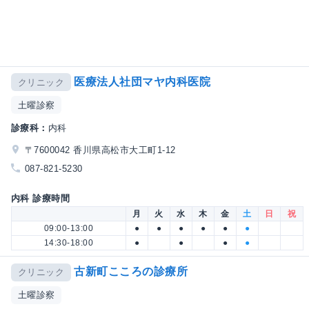
医療法人社団マヤ内科医院
クリニック
土曜診察
診療科：
内科
〒7600042 香川県高松市大工町1-12
087-821-5230
内科 診療時間
月
火
水
木
金
土
日
祝
09:00-13:00
●
●
●
●
●
●
14:30-18:00
●
●
●
●
古新町こころの診療所
クリニック
土曜診察