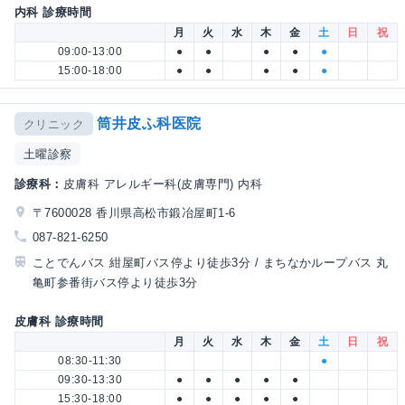
内科 診療時間
月
火
水
木
金
土
日
祝
09:00-13:00
●
●
●
●
●
15:00-18:00
●
●
●
●
●
筒井皮ふ科医院
クリニック
土曜診察
診療科：
皮膚科 アレルギー科(皮膚専門) 内科
〒7600028 香川県高松市鍛冶屋町1-6
087-821-6250
ことでんバス 紺屋町バス停より徒歩3分 / まちなかループバス 丸
亀町参番街バス停より徒歩3分
皮膚科 診療時間
月
火
水
木
金
土
日
祝
08:30-11:30
●
09:30-13:30
●
●
●
●
●
15:30-18:00
●
●
●
●
●