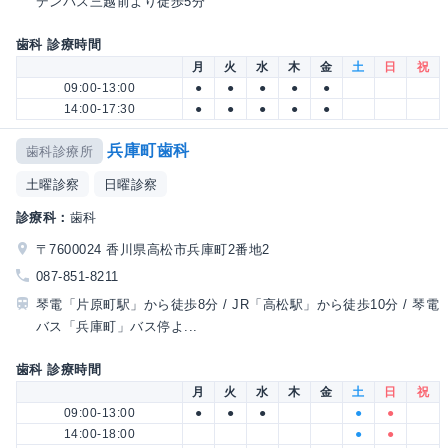
デンバス三越前より徒歩5分
歯科 診療時間
月
火
水
木
金
土
日
祝
09:00-13:00
●
●
●
●
●
14:00-17:30
●
●
●
●
●
兵庫町歯科
歯科診療所
土曜診察
日曜診察
診療科：
歯科
〒7600024 香川県高松市兵庫町2番地2
087-851-8211
琴電「片原町駅」から徒歩8分 / JR「高松駅」から徒歩10分 / 琴電
バス「兵庫町」バス停よ...
歯科 診療時間
月
火
水
木
金
土
日
祝
09:00-13:00
●
●
●
●
●
14:00-18:00
●
●