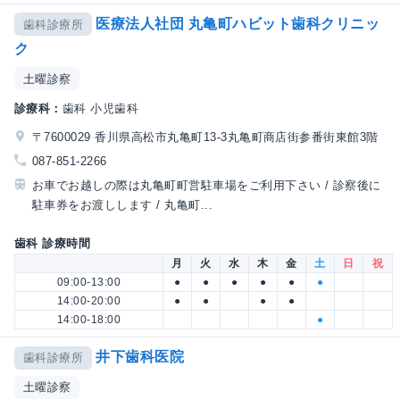
医療法人社団 丸亀町ハビット歯科クリニッ
歯科診療所
ク
土曜診察
診療科：
歯科 小児歯科
〒7600029 香川県高松市丸亀町13-3丸亀町商店街参番街東館3階
087-851-2266
お車でお越しの際は丸亀町町営駐車場をご利用下さい / 診察後に
駐車券をお渡しします / 丸亀町...
歯科 診療時間
月
火
水
木
金
土
日
祝
09:00-13:00
●
●
●
●
●
●
14:00-20:00
●
●
●
●
14:00-18:00
●
井下歯科医院
歯科診療所
土曜診察