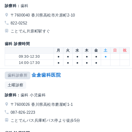
診療科：
歯科
〒7600040 香川県高松市片原町2-10
822-0252
ことでん片原町駅すぐ
歯科 診療時間
月
火
水
木
金
土
日
祝
09:30-12:30
●
●
●
●
●
●
14:00-17:30
●
●
●
●
●
金倉歯科医院
歯科診療所
土曜診察
診療科：
歯科 小児歯科
〒7600026 香川県高松市磨屋町1-1
087-826-2223
ことでんバス兵庫町バス停より徒歩5分