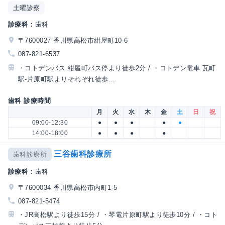
土曜診察
診療科：
歯科
〒7600027 香川県高松市紺屋町10-6
087-821-6537
・コトデンバス 紺屋町バス停より徒歩2分 / ・コトデン電車 瓦町
駅-片原町駅よりそれぞれ徒歩...
歯科 診療時間
月
火
水
木
金
土
日
祝
09:00-12:30
●
●
●
●
●
14:00-18:00
●
●
●
●
三谷歯科診療所
歯科診療所
診療科：
歯科
〒7600034 香川県高松市内町1-5
087-821-5474
・JR高松駅より徒歩15分 / ・琴電片原町駅より徒歩10分 / ・コト