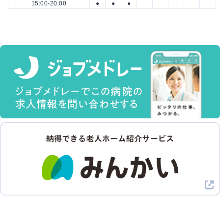
15:00-20:00
●
●
●