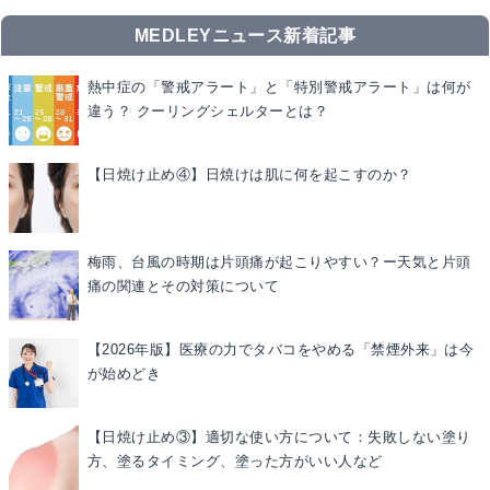
MEDLEYニュース新着記事
熱中症の「警戒アラート」と「特別警戒アラート」は何が
違う？ クーリングシェルターとは？
【日焼け止め④】日焼けは肌に何を起こすのか？
梅雨、台風の時期は片頭痛が起こりやすい？ー天気と片頭
痛の関連とその対策について
【2026年版】医療の力でタバコをやめる「禁煙外来」は今
が始めどき
【日焼け止め③】適切な使い方について：失敗しない塗り
方、塗るタイミング、塗った方がいい人など