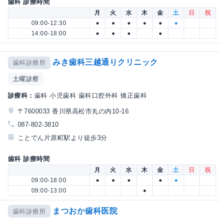
歯科 診療時間
月
火
水
木
金
土
日
祝
09:00-12:30
●
●
●
●
●
●
14:00-18:00
●
●
●
●
みき歯科三越通りクリニック
歯科診療所
土曜診察
診療科：
歯科 小児歯科 歯科口腔外科 矯正歯科
〒7600033 香川県高松市丸の内10-16
087-802-3810
ことでん片原町駅より徒歩3分
歯科 診療時間
月
火
水
木
金
土
日
祝
09:00-18:00
●
●
●
●
●
09:00-13:00
●
まつおか歯科医院
歯科診療所