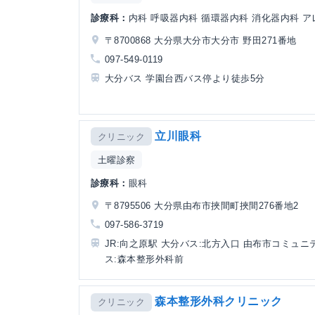
診療科：
内科 呼吸器内科 循環器内科 消化器内科 
〒8700868 大分県大分市大分市 野田271番地
097-549-0119
大分バス 学園台西バス停より徒歩5分
立川眼科
クリニック
土曜診察
診療科：
眼科
〒8795506 大分県由布市挾間町挾間276番地2
097-586-3719
JR:向之原駅 大分バス:北方入口 由布市コミュニ
ス:森本整形外科前
森本整形外科クリニック
クリニック