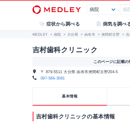
症状から調べる
病気を調べ
MEDLEY
>
病院
>
大分県
>
由布市
>
挾間町古野
>
吉
吉村歯科クリニック
このページに記載の情
〒 879-5511 大分県 由布市挾間町古野204-5
097-586-3081
基本情報
吉村歯科クリニックの基本情報