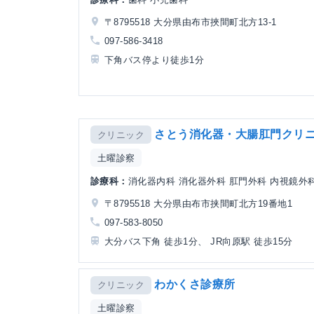
〒8795518 大分県由布市挾間町北方13-1
097-586-3418
下角バス停より徒歩1分
さとう消化器・大腸肛門クリ
クリニック
土曜診察
診療科：
消化器内科 消化器外科 肛門外科 内視鏡外科 
〒8795518 大分県由布市挟間町北方19番地1
097-583-8050
大分バス下角 徒歩1分、 JR向原駅 徒歩15分
わかくさ診療所
クリニック
土曜診察