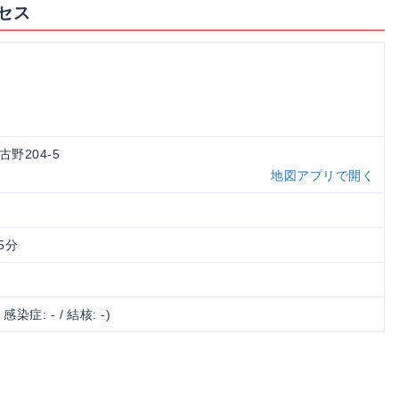
セス
古野204-5
地図アプリで開く
5分
/ 感染症: - / 結核: -)