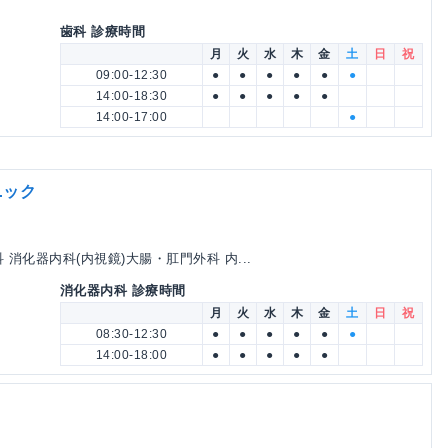
歯科 診療時間
月
火
水
木
金
土
日
祝
09:00-12:30
●
●
●
●
●
●
14:00-18:30
●
●
●
●
●
14:00-17:00
●
ニック
消化器内科(内視鏡)大腸・肛門外科 内...
消化器内科 診療時間
月
火
水
木
金
土
日
祝
08:30-12:30
●
●
●
●
●
●
14:00-18:00
●
●
●
●
●