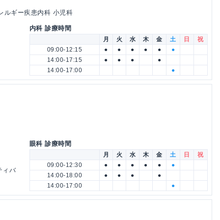
アレルギー疾患内科 小児科
内科 診療時間
月
火
水
木
金
土
日
祝
09:00-12:15
●
●
●
●
●
●
14:00-17:15
●
●
●
●
14:00-17:00
●
眼科 診療時間
月
火
水
木
金
土
日
祝
09:00-12:30
●
●
●
●
●
●
ティバ
14:00-18:00
●
●
●
●
14:00-17:00
●