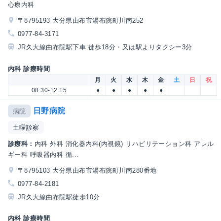
心療内科
〒8795193 大分県由布市湯布院町川南252
0977-84-3171
JR久大線由布院駅下車 徒歩18分・又は駅よりタクシー3分
内科 診療時間
月
火
水
木
金
土
日
祝
08:30-12:15
●
●
●
●
●
日野病院
病院
土曜診察
診療科：
内科 外科 消化器内科(内視鏡) リハビリテーション科 アレル
ギー科 呼吸器内科 循...
〒8795103 大分県由布市湯布院町川南280番地
0977-84-2181
JR久大線由布院駅徒歩10分
内科 診療時間