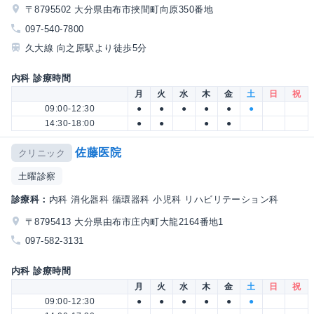
〒8795502 大分県由布市挾間町向原350番地
097-540-7800
久大線 向之原駅より徒歩5分
内科 診療時間
月
火
水
木
金
土
日
祝
09:00-12:30
●
●
●
●
●
●
14:30-18:00
●
●
●
●
佐藤医院
クリニック
土曜診察
診療科：
内科 消化器科 循環器科 小児科 リハビリテーション科
〒8795413 大分県由布市庄内町大龍2164番地1
097-582-3131
内科 診療時間
月
火
水
木
金
土
日
祝
09:00-12:30
●
●
●
●
●
●