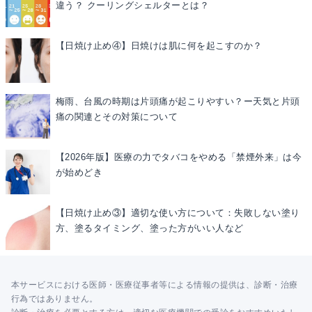
違う？ クーリングシェルターとは？
【日焼け止め④】日焼けは肌に何を起こすのか？
梅雨、台風の時期は片頭痛が起こりやすい？ー天気と片頭
痛の関連とその対策について
【2026年版】医療の力でタバコをやめる「禁煙外来」は今
が始めどき
【日焼け止め③】適切な使い方について：失敗しない塗り
方、塗るタイミング、塗った方がいい人など
本サービスにおける医師・医療従事者等による情報の提供は、診断・治療
行為ではありません。