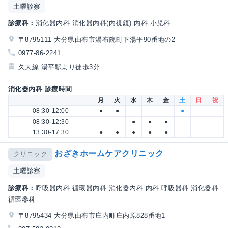
土曜診察
診療科：
消化器内科 消化器内科(内視鏡) 内科 小児科
〒8795111 大分県由布市湯布院町下湯平90番地の2
0977-86-2241
久大線 湯平駅より徒歩3分
消化器内科 診療時間
月
火
水
木
金
土
日
祝
08:30-12:00
●
●
●
08:30-12:30
●
●
●
13:30-17:30
●
●
●
●
●
おざきホームケアクリニック
クリニック
土曜診察
診療科：
呼吸器内科 循環器内科 消化器内科 内科 呼吸器科 消化器科
循環器科
〒8795434 大分県由布市庄内町庄内原828番地1