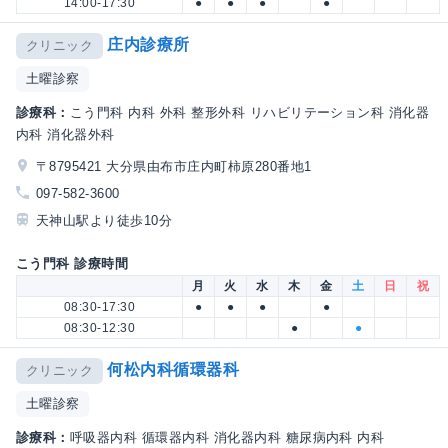
14:00-17:30
●
●
●
●
庄内診療所
クリニック
土曜診察
診療科：
こう門科 内科 外科 整形外科 リハビリテーション科 消化器
内科 消化器外科
〒8795421 大分県由布市庄内町柿原280番地1
097-582-3600
天神山駅より徒歩10分
こう門科 診療時間
月
火
水
木
金
土
日
祝
08:30-17:30
●
●
●
●
08:30-12:30
●
●
何松内科循環器科
クリニック
土曜診察
診療科：
呼吸器内科 循環器内科 消化器内科 糖尿病内科 内科