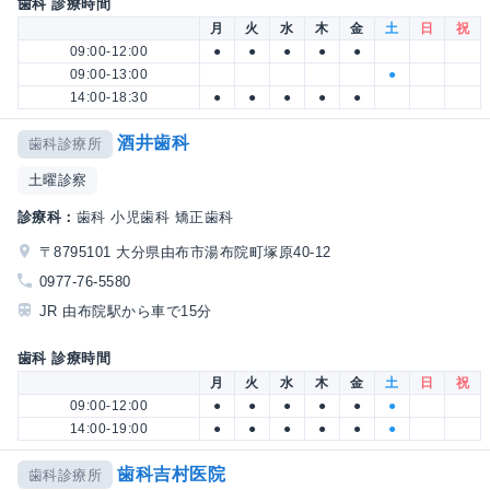
歯科 診療時間
月
火
水
木
金
土
日
祝
09:00-12:00
●
●
●
●
●
09:00-13:00
●
14:00-18:30
●
●
●
●
●
酒井歯科
歯科診療所
土曜診察
診療科：
歯科 小児歯科 矯正歯科
〒8795101 大分県由布市湯布院町塚原40-12
0977-76-5580
JR 由布院駅から車で15分
歯科 診療時間
月
火
水
木
金
土
日
祝
09:00-12:00
●
●
●
●
●
●
14:00-19:00
●
●
●
●
●
●
歯科吉村医院
歯科診療所