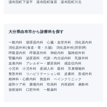
湯布院町下湯平
湯布院町塚原
湯布院町川北
大分県由布市から診療科を探す
一般内科
循環器内科
心臓・血管外科
消化器内科
消化器外科(食道・胃・大腸)
消化器外科(肝胆膵)
呼吸器内科
呼吸器外科
神経内科
脳神経外科
腎臓内科
泌尿器科
代謝・内分泌内科
乳腺外科
血液内科
アレルギー・膠原病科
感染症内科
小児科
小児外科
産婦人科
眼科
耳鼻咽喉科
整形外科
リハビリテーション科
皮膚科
形成外科
精神科・心療内科
救急科
ペインクリニック
緩和ケア科
腫瘍内科
性病科
内視鏡科
麻酔科
放射線科
口腔外科
一般歯科