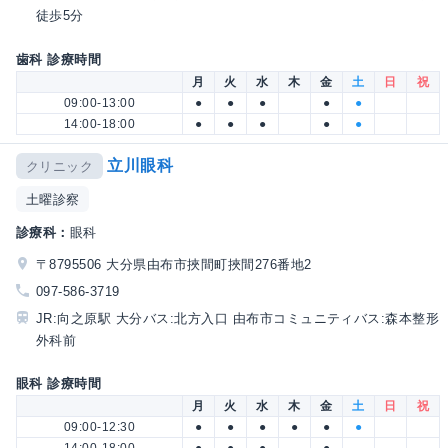
徒歩5分
歯科 診療時間
月
火
水
木
金
土
日
祝
09:00-13:00
●
●
●
●
●
14:00-18:00
●
●
●
●
●
立川眼科
クリニック
土曜診察
診療科：
眼科
〒8795506 大分県由布市挾間町挾間276番地2
097-586-3719
JR:向之原駅 大分バス:北方入口 由布市コミュニティバス:森本整形
外科前
眼科 診療時間
月
火
水
木
金
土
日
祝
09:00-12:30
●
●
●
●
●
●