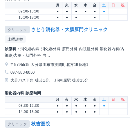
月
火
水
木
金
土
日
祝
09:00-13:00
●
●
●
●
●
●
15:00-18:00
●
●
●
●
さとう消化器・大腸肛門クリニック
クリニック
土曜診察
診療科：
消化器内科 消化器外科 肛門外科 内視鏡外科 消化器内科(内
視鏡)大腸・肛門外科 内...
〒8795518 大分県由布市挟間町北方19番地1
097-583-8050
大分バス下角 徒歩1分、 JR向原駅 徒歩15分
消化器内科 診療時間
月
火
水
木
金
土
日
祝
08:30-12:30
●
●
●
●
●
●
14:00-18:00
●
●
●
●
●
秋吉医院
クリニック