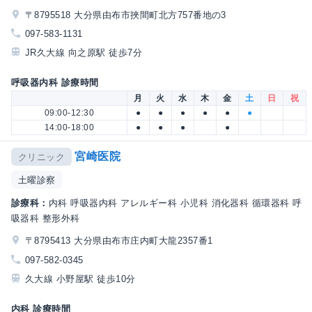
〒8795518 大分県由布市挾間町北方757番地の3
097-583-1131
JR久大線 向之原駅 徒歩7分
呼吸器内科 診療時間
月
火
水
木
金
土
日
祝
09:00-12:30
●
●
●
●
●
●
14:00-18:00
●
●
●
●
宮崎医院
クリニック
土曜診察
診療科：
内科 呼吸器内科 アレルギー科 小児科 消化器科 循環器科 呼
吸器科 整形外科
〒8795413 大分県由布市庄内町大龍2357番1
097-582-0345
久大線 小野屋駅 徒歩10分
内科 診療時間