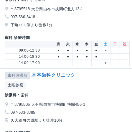
〒8795518 大分県由布市挾間町北方13-1
097-586-3418
下角バス停より徒歩1分
歯科 診療時間
月
火
水
木
金
土
日
祝
09:00-12:30
●
●
●
●
●
●
14:00-18:30
●
●
●
●
●
14:00-17:00
●
木本歯科クリニック
歯科診療所
土曜診察
診療科：
歯科
〒8795506 大分県由布市挾間町挾間456-1
097-583-3385
久大線向の原駅より徒歩10分