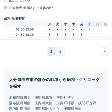
097-582-2222
久大線天神山駅より徒歩20分
歯科 診療時間
月
火
水
木
金
土
日
祝
09:00-13:00
●
●
●
●
●
●
14:30-18:30
●
●
●
●
●
1
2
>
大分県由布市のほかの町域から病院・クリニック
を探す
湯布院町川上
挾間町北方
挾間町挾間
湯布院町川南
庄内町大龍
庄内町柿原
挾間町古野
庄内町庄内原
挾間町医大ケ丘
挾間町向原