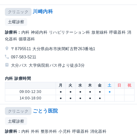
川崎内科
クリニック
土曜診察
診療科：
内科 神経内科 リハビリテーション科 放射線科 呼吸器科 消
化器科 循環器科
〒8795511 大分県由布市挟間町古野263番地1
097-583-5211
大分バス 大学病院前バス停より徒歩3分
内科 診療時間
月
火
水
木
金
土
日
祝
09:00-12:30
●
●
●
●
●
●
14:00-18:00
●
●
●
●
●
ごとう医院
クリニック
土曜診察
診療科：
内科 外科 整形外科 小児科 呼吸器科 消化器科