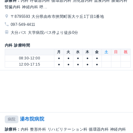
診療科：
内科 呼吸器内科 循環器内科 消化器内科 血液内科 腫瘍内科
腎臓内科 神経内科 呼...
〒8795593 大分県由布市挾間町医大ケ丘1丁目1番地
097-549-4411
大分バス 大学病院バス停より徒歩0分
内科 診療時間
月
火
水
木
金
土
日
祝
08:30-12:00
●
●
●
●
●
12:00-17:15
●
●
●
●
●
湯布院病院
病院
診療科：
内科 整形外科 リハビリテーション科 循環器内科 神経内科