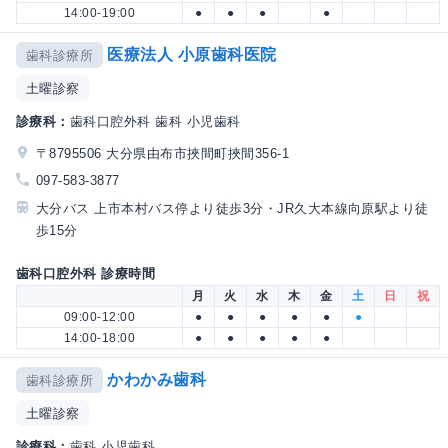
14:00-19:00
●
●
●
●
医療法人 小原歯科医院
歯科診療所
土曜診察
診療科：
歯科口腔外科 歯科 小児歯科
〒8795506 大分県由布市挾間町挾間356-1
097-583-3877
大分バス 上市本村バス停より徒歩3分・JR久大本線向原駅より徒
歩15分
歯科口腔外科 診療時間
月
火
水
木
金
土
日
祝
09:00-12:00
●
●
●
●
●
●
14:00-18:00
●
●
●
●
●
かわかみ歯科
歯科診療所
土曜診察
診療科：
歯科 小児歯科