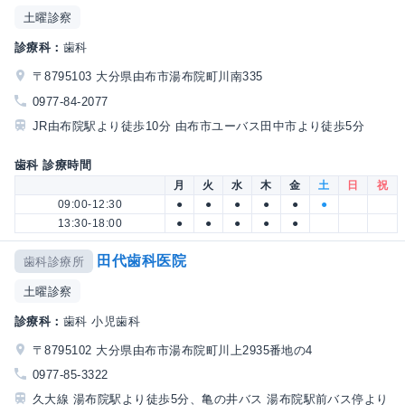
土曜診察
診療科：
歯科
〒8795103 大分県由布市湯布院町川南335
0977-84-2077
JR由布院駅より徒歩10分 由布市ユーバス田中市より徒歩5分
歯科 診療時間
月
火
水
木
金
土
日
祝
09:00-12:30
●
●
●
●
●
●
13:30-18:00
●
●
●
●
●
田代歯科医院
歯科診療所
土曜診察
診療科：
歯科 小児歯科
〒8795102 大分県由布市湯布院町川上2935番地の4
0977-85-3322
久大線 湯布院駅より徒歩5分、亀の井バス 湯布院駅前バス停より