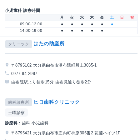
小児歯科 診療時間
月
火
水
木
金
土
日
祝
09:00-12:00
●
●
●
●
●
●
14:00-19:00
●
●
●
●
●
はたの助産所
クリニック
〒8795102 大分県由布市湯布院町川上3035-1
0977-84-2987
由布院駅より徒歩15分 由布見通り徒歩2分
ヒロ歯科クリニック
歯科診療所
土曜診察
診療科：
歯科 小児歯科
〒8795421 大分県由布市庄内町柿原305番2 花菱ハイツ1F