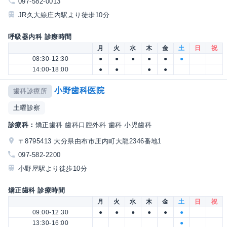
097-582-0013
JR久大線庄内駅より徒歩10分
呼吸器内科 診療時間
月
火
水
木
金
土
日
祝
08:30-12:30
●
●
●
●
●
●
14:00-18:00
●
●
●
●
小野歯科医院
歯科診療所
土曜診察
診療科：
矯正歯科 歯科口腔外科 歯科 小児歯科
〒8795413 大分県由布市庄内町大龍2346番地1
097-582-2200
小野屋駅より徒歩10分
矯正歯科 診療時間
月
火
水
木
金
土
日
祝
09:00-12:30
●
●
●
●
●
●
13:30-16:00
●