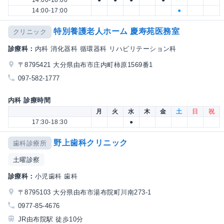
14:00-18:00
●
●
●
●
14:00-17:00
●
特別養護老人ホーム 慶寿苑医務室
クリニック
診療科：
内科 消化器科 循環器科 リハビリテーション科
〒8795421 大分県由布市庄内町柿原1569番1
097-582-1777
内科 診療時間
月
火
水
木
金
土
日
祝
17:30-18:30
●
野上歯科クリニック
歯科診療所
土曜診察
診療科：
小児歯科 歯科
〒8795103 大分県由布市湯布院町川南273-1
0977-85-4676
JR由布院駅 徒歩10分