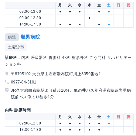
月
火
水
木
金
土
日
祝
09:00-13:00
●
●
●
●
●
09:00-12:30
●
14:00-17:30
●
●
●
●
●
岩男病院
病院
土曜診察
診療科：
内科 呼吸器科 胃腸科 外科 整形外科 こう門科 リハビリテー
ション科
〒8795102 大分県由布市湯布院町川上3059番地1
0977-84-3101
JR久大線由布院駅より徒歩10分、亀の井バス別府湯布院線岩男病
院前バス停より徒歩1分
内科 診療時間
月
火
水
木
金
土
日
祝
09:00-12:30
●
●
●
●
●
●
13:30-17:30
●
●
●
●
●