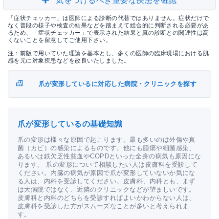
気をつけるべき重要な疾患を確認
「症状チェッカー」は医師による診断の代替ではありません。症状だけで
なく普段の様子や検査の結果などを踏まえて総合的に判断される必要があ
るため、「症状チェッカー」で表示された結果と真の診断との関連性は高
くないことを留意してご使用下さい。
注：前版で用いていた理論を基本とし、多くの医師の臨床現場における肌
感を元に対象疾患などを改良いたしました。
爪が変形しているに対応した病院・クリニックを探す
爪が変形しているの基礎知識
爪の変形は様々な原因で起こります。最も多いのは外傷や真
菌（カビ）の感染によるものです。他にも腫瘍や細菌感染、
あるいは鉄欠乏性貧血やCOPDといった全身の病気も原因にな
ります。 爪の変形について相談したい人は皮膚科を受診して
ください。内臓の病気が原因で爪が変形していないか気にな
る人は、内科を受診してください。皮膚科、内科とも、まず
は大病院ではなく、近隣のクリニックなどが望ましいです。
皮膚科と内科のどちらを受診すればよいかわからない人は、
皮膚科を受診した方がスムーズなことが多いと考えられま
す。