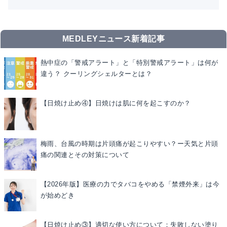
MEDLEYニュース新着記事
熱中症の「警戒アラート」と「特別警戒アラート」は何が
違う？ クーリングシェルターとは？
【日焼け止め④】日焼けは肌に何を起こすのか？
梅雨、台風の時期は片頭痛が起こりやすい？ー天気と片頭
痛の関連とその対策について
【2026年版】医療の力でタバコをやめる「禁煙外来」は今
が始めどき
【日焼け止め③】適切な使い方について：失敗しない塗り