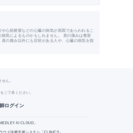
症や心筋梗塞などの心臓の病気が原因であらわれるこ
の病気によるものかもしれません。 肩の痛みは整形
。肩の痛み以外にも症状がある人や、心臓の病気を指
。
ません。
。
とをご了承ください。
師ログイン
MEDLEY AI CLOUD」
ラウド診療支援システム「CLINICS」