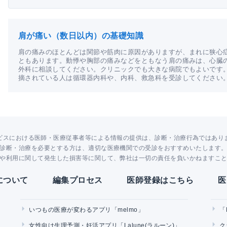
肩が痛い（数日以内）の基礎知識
肩の痛みのほとんどは関節や筋肉に原因がありますが、まれに狭心
ともあります。動悸や胸部の痛みなどをともなう肩の痛みは、心臓
外科に相談してください。クリニックでも大きな病院でもよいです
摘されている人は循環器内科や、内科、救急科を受診してください
ビスにおける医師・医療従事者等による情報の提供は、診断・治療行為ではあり
診断・治療を必要とする方は、適切な医療機関での受診をおすすめいたします
や利用に関して発生した損害等に関して、弊社は一切の責任を負いかねますこ
Yについて
編集プロセス
医師登録はこちら
医
いつもの医療が変わるアプリ「melmo」
「
女性向け生理予測・妊活アプリ「Lalune(ラルーン)」
ク