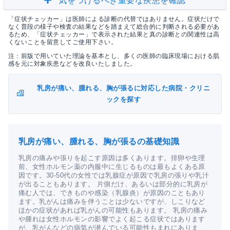
気をつけるべき重要な疾患を確認
「症状チェッカー」は医師による診断の代替ではありません。症状だけで
なく普段の様子や検査の結果などを踏まえて総合的に判断される必要があ
るため、「症状チェッカー」で表示された結果と真の診断との関連性は高
くないことを留意してご使用下さい。
注：前版で用いていた理論を基本とし、多くの医師の臨床現場における肌
感を元に対象疾患などを改良いたしました。
乳房が痛い、腫れる、胸が張るに対応した病院・クリニ
ックを探す
乳房が痛い、腫れる、胸が張るの基礎知識
乳房の痛みや張りを起こす原因は多くあります。排卵や生理
前、女性ホルモン薬の内服中に生じるものは最もよくある原
因です。30-50代の女性では乳腺症が原因で乳房の張りや乳汁
が出ることもあります。 片側だけ、あるいは部分的に乳房が
痛む人では、できものや感染（乳腺炎）が原因のこともあり
ます。乳がんは痛みを伴うことは少ないですが、しこりなど
ほかの症状があれば乳がんの可能性もあります。 乳房の痛み
や腫れは女性ホルモンの影響でよく起こる症状ではあります
が、乳がんなどの病気が潜んでいる可能性もまれにありま