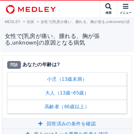
検索
メニュー
MEDLEY
>
症状
>
女性で[乳房が痛い、腫れる、胸が張る,unknown]の原
女性で[乳房が痛い、腫れる、胸が張
る,unknown]の原因となる病気
あなたの年齢は?
問診
小児（13歳未満）
大人（13歳~65歳）
高齢者（66歳以上）
回答済みの条件を確認