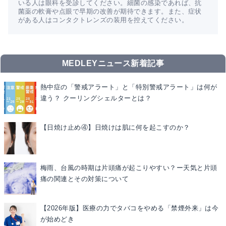
いる人は眼科を受診してください。細菌の感染であれば、抗
菌薬の軟膏や点眼で早期の改善が期待できます。また、症状
がある人はコンタクトレンズの装用を控えてください。
MEDLEYニュース新着記事
熱中症の「警戒アラート」と「特別警戒アラート」は何が
違う？ クーリングシェルターとは？
【日焼け止め④】日焼けは肌に何を起こすのか？
梅雨、台風の時期は片頭痛が起こりやすい？ー天気と片頭
痛の関連とその対策について
【2026年版】医療の力でタバコをやめる「禁煙外来」は今
が始めどき