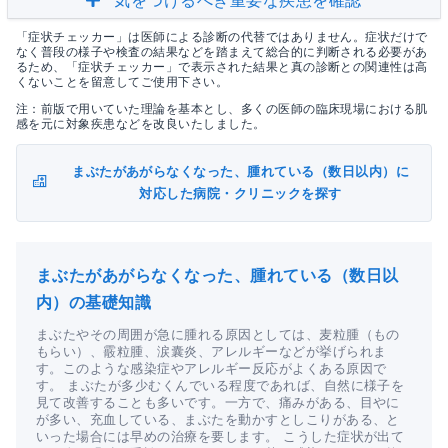
気をつけるべき重要な疾患を確認
「症状チェッカー」は医師による診断の代替ではありません。症状だけで
なく普段の様子や検査の結果などを踏まえて総合的に判断される必要があ
るため、「症状チェッカー」で表示された結果と真の診断との関連性は高
くないことを留意してご使用下さい。
注：前版で用いていた理論を基本とし、多くの医師の臨床現場における肌
感を元に対象疾患などを改良いたしました。
まぶたがあがらなくなった、腫れている（数日以内）に
対応した病院・クリニックを探す
まぶたがあがらなくなった、腫れている（数日以
内）の基礎知識
まぶたやその周囲が急に腫れる原因としては、麦粒腫（もの
もらい）、霰粒腫、涙囊炎、アレルギーなどが挙げられま
す。このような感染症やアレルギー反応がよくある原因で
す。 まぶたが多少むくんでいる程度であれば、自然に様子を
見て改善することも多いです。一方で、痛みがある、目やに
が多い、充血している、まぶたを動かすとしこりがある、と
いった場合には早めの治療を要します。 こうした症状が出て