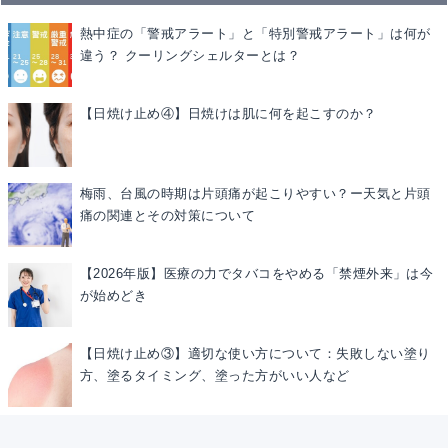
熱中症の「警戒アラート」と「特別警戒アラート」は何が
違う？ クーリングシェルターとは？
【日焼け止め④】日焼けは肌に何を起こすのか？
梅雨、台風の時期は片頭痛が起こりやすい？ー天気と片頭
痛の関連とその対策について
【2026年版】医療の力でタバコをやめる「禁煙外来」は今
が始めどき
【日焼け止め③】適切な使い方について：失敗しない塗り
方、塗るタイミング、塗った方がいい人など