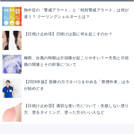
熱中症の「警戒アラート」と「特別警戒アラート」は何が
違う？ クーリングシェルターとは？
【日焼け止め④】日焼けは肌に何を起こすのか？
梅雨、台風の時期は片頭痛が起こりやすい？ー天気と片頭
痛の関連とその対策について
【2026年版】医療の力でタバコをやめる「禁煙外来」は今
が始めどき
【日焼け止め③】適切な使い方について：失敗しない塗り
方、塗るタイミング、塗った方がいい人など