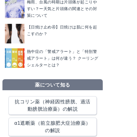
梅雨、台風の時期は片頭痛が起こりや
すい？ー天気と片頭痛の関連とその対
策について
【日焼け止め④】日焼けは肌に何を起
こすのか？
熱中症の「警戒アラート」と「特別警
戒アラート」は何が違う？ クーリング
シェルターとは？
薬について知る
抗コリン薬（神経因性膀胱、過活
動膀胱治療薬）の解説
α1遮断薬（前立腺肥大症治療薬）
の解説