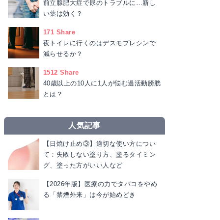
前立腺肥大症で尿のトラブルに…新し
い薬は効く？
171 Share
夜トイレに行くのはデスモプレシンで
減らせるか？
1512 Share
40歳以上の10人に1人が悩む過活動膀胱
とは？
人気記事
【日焼け止め③】適切な使い方につい
て：失敗しない塗り方、塗るタイミン
グ、塗った方がいい人など
【2026年版】医療の力でタバコをやめ
る「禁煙外来」は今が始めどき