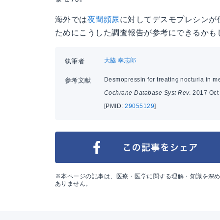
海外では
夜間頻尿
に対してデスモプレシンが
ためにこうした調査報告が参考にできるかも
大脇 幸志郎
執筆者
Desmopressin for treating nocturia in m
参考文献
Cochrane Database Syst Rev
. 2017 Oct
[PMID:
29055129
]
※本ページの記事は、医療・医学に関する理解・知識を深
ありません。