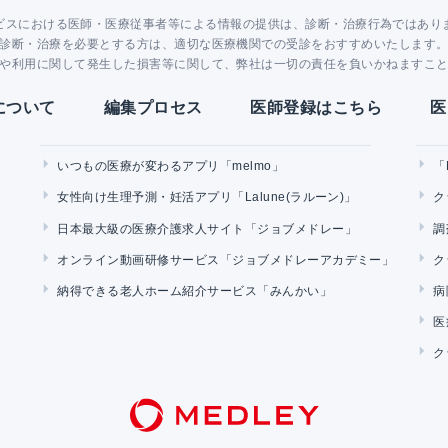
ビスにおける医師・医療従事者等による情報の提供は、診断・治療行為ではあり
診断・治療を必要とする方は、適切な医療機関での受診をおすすめいたします
や利用に関して発生した損害等に関して、弊社は一切の責任を負いかねますこ
Yについて
編集プロセス
医師登録はこちら
医
いつもの医療が変わるアプリ「melmo」
「
女性向け生理予測・妊活アプリ「Lalune(ラルーン)」
ク
日本最大級の医療介護求人サイト「ジョブメドレー」
調
オンライン動画研修サービス「ジョブメドレーアカデミー」
ク
納得できる老人ホーム紹介サービス「みんかい」
病
医
ク