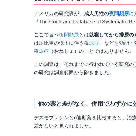
アメリカの研究班が、
成人男性の
夜間頻尿
に
『The Cochrane Database of Systema
ここで言う
夜間頻尿
とは
就寝してから排尿の
は尿比重の低下に伴う
夜尿症
」などを効能・
夜尿症
（おねしょ）のことではありません。
この調査は、それまでに行われている研究の
の研究は調査範囲から除きました。
他の薬と差がなく、併用でわずかに
デスモプレシンとα遮断薬を比較すると、治
差がないと見られました。