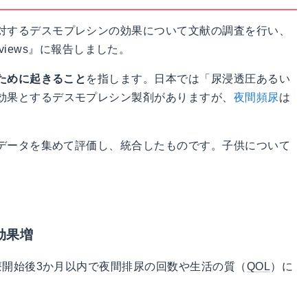
対するデスモプレシンの効果について文献の調査を行い、
tic Reviews』に報告しました。
ために起きること
を指します。日本では「尿浸透圧あるい
効果とするデスモプレシン製剤がありますが、
夜間頻尿
は
データを集めて評価し、統合したものです。子供について
効果増
療開始後3か月以内で夜間排尿の回数や生活の質（
QOL
）に