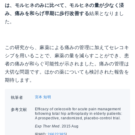
は、モルヒネのみに比べて、モルヒネの量が少なく済
み、痛みを和らげ早期に歩行改善する
結果となりまし
た。
この研究から、麻薬による痛みの管理に加えてセレコキ
シブを用いることで、麻薬の量を減らすことができ、患
者の痛みが和らぐ可能性が示されました。痛みの管理は
大切な問題です。ほかの薬についても検討された報告を
期待します。
宮本 知明
執筆者
Efficacy of celecoxib for acute pain management
参考文献
following total hip arthroplasty in elderly patients:
A prospective, randomized, placebo-control trial.
Exp Ther Med
. 2015 Aug
[PMID:
26622385
]