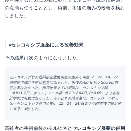
の点滴も使うこととし、術前、術後の痛みの改善を検討
しました。
♦︎セレコキシブ服薬による改善効果
その結果は次のようになりました。
セレコキシブ群の股関節全置換術後の痛みが術後12、24、48、72
時間後で統計学的に
有意
に低下した。術後のHarris Hip Scoreに有
意な差はなかった。歩行改善までの期間は、セレコキシブ群
（4.5±1.2日）がコントロール群（5.83±2.04日; P<0.05）よりも統
計学的に有意に短かった。モルヒネの消費量は、コントロール群と
比べセレコキシブ群で術後6、12、24、24[原文ママ]時間後で統計的
に有意に減少した。
高齢者の手術前後の
モルヒネとセレコキシブ服薬の併用