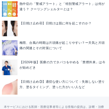
熱中症の「警戒アラート」と「特別警戒アラート」は何が
違う？ クーリングシェルターとは？
【日焼け止め④】日焼けは肌に何を起こすのか？
梅雨、台風の時期は片頭痛が起こりやすい？ー天気と片頭
痛の関連とその対策について
【2026年版】医療の力でタバコをやめる「禁煙外来」は今
が始めどき
【日焼け止め③】適切な使い方について：失敗しない塗り
方、塗るタイミング、塗った方がいい人など
本サービスにおける医師・医療従事者等による情報の提供は、診断・治療