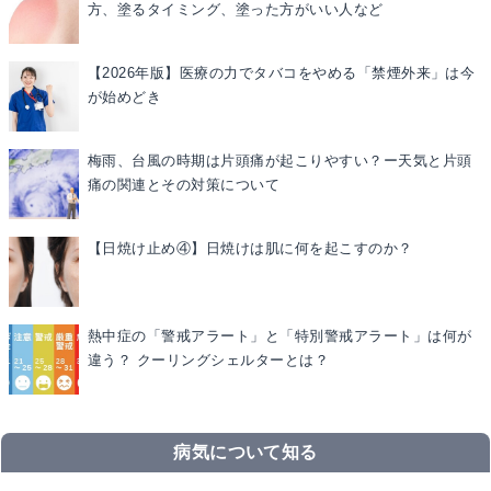
方、塗るタイミング、塗った方がいい人など
【2026年版】医療の力でタバコをやめる「禁煙外来」は今
が始めどき
梅雨、台風の時期は片頭痛が起こりやすい？ー天気と片頭
痛の関連とその対策について
【日焼け止め④】日焼けは肌に何を起こすのか？
熱中症の「警戒アラート」と「特別警戒アラート」は何が
違う？ クーリングシェルターとは？
病気について知る