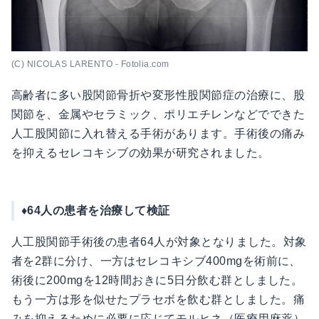
(C) NICOLAS LARENTO - Fotolia.com
高齢者に多い股関節骨折や変形性股関節症の治療に、股
関節を、金属やセラミック、ポリエチレンなどでできた
人工股関節に入れ替える手術があります。手術後の痛み
を抑えるセレコキシブの効果が研究されました。
♦︎64人の患者を治療して検証
人工股関節手術後の患者64人が対象となりました。対象
者を2群に分け、一方はセレコキシブ400mgを術前に、
術後に200mgを12時間おきに5日分飲む群としました。
もう一方は形を似せたプラセボを飲む群としました。痛
みを抑えるために必要に応じてモルヒネ（医療用麻薬）