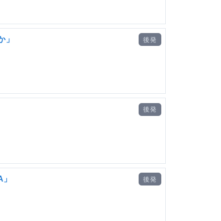
か」
後発
後発
A」
後発