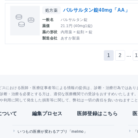
バルサルタン錠40mg「AA」
処方薬
一般名
バルサルタン錠
薬価
21.1円 (40mg1錠)
薬の形状
内用薬 > 錠剤 > 錠
製造会社
あすか製薬
…
1
2
1
ビスにおける医師・医療従事者等による情報の提供は、診断・治療行為ではあり
診断・治療を必要とする方は、適切な医療機関での受診をおすすめいたします
や利用に関して発生した損害等に関して、弊社は一切の責任を負いかねますこ
Yについて
編集プロセス
医師登録はこちら
医
いつもの医療が変わるアプリ「melmo」
「