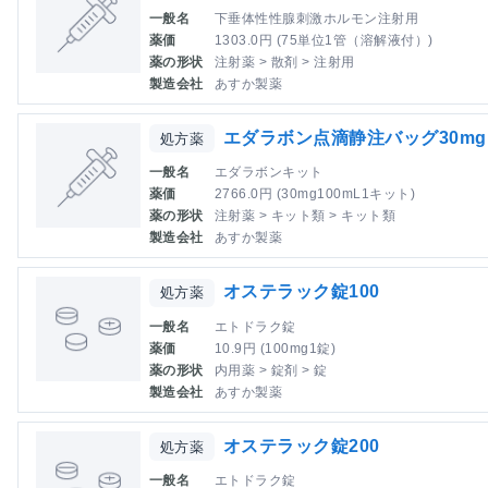
一般名
下垂体性性腺刺激ホルモン注射用
薬価
1303.0円 (75単位1管（溶解液付）)
薬の形状
注射薬 > 散剤 > 注射用
製造会社
あすか製薬
エダラボン点滴静注バッグ30mg
処方薬
一般名
エダラボンキット
薬価
2766.0円 (30mg100mL1キット)
薬の形状
注射薬 > キット類 > キット類
製造会社
あすか製薬
オステラック錠100
処方薬
一般名
エトドラク錠
薬価
10.9円 (100mg1錠)
薬の形状
内用薬 > 錠剤 > 錠
製造会社
あすか製薬
オステラック錠200
処方薬
一般名
エトドラク錠