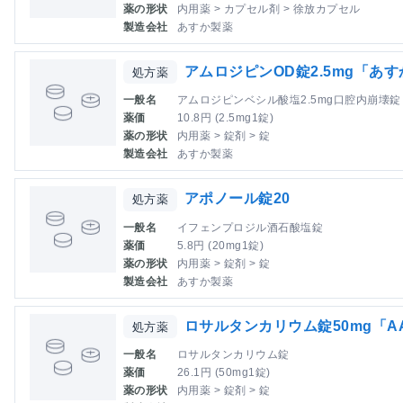
薬の形状
内用薬 > カプセル剤 > 徐放カプセル
製造会社
あすか製薬
アムロジピンOD錠2.5mg「あす
処方薬
一般名
アムロジピンベシル酸塩2.5mg口腔内崩壊錠
薬価
10.8円 (2.5mg1錠)
薬の形状
内用薬 > 錠剤 > 錠
製造会社
あすか製薬
アポノール錠20
処方薬
一般名
イフェンプロジル酒石酸塩錠
薬価
5.8円 (20mg1錠)
薬の形状
内用薬 > 錠剤 > 錠
製造会社
あすか製薬
ロサルタンカリウム錠50mg「A
処方薬
一般名
ロサルタンカリウム錠
薬価
26.1円 (50mg1錠)
薬の形状
内用薬 > 錠剤 > 錠