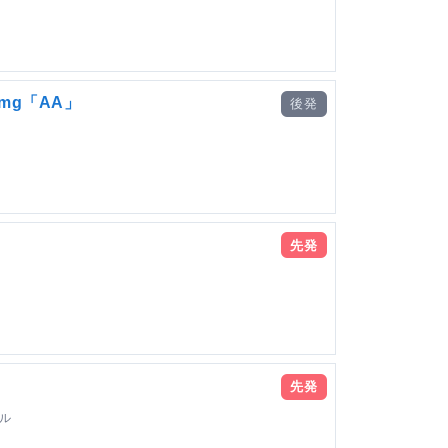
mg「AA」
後発
先発
先発
ル