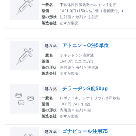
一般名
下垂体性性腺刺激ホルモン注射用
薬価
1421.0円 (150単位1管（溶解液付）)
薬の形状
注射薬 > 散剤 > 注射用
製造会社
あすか製薬
アトニン－O注5単位
処方薬
一般名
オキシトシン注射液
薬価
164.0円 (5単位1管)
薬の形状
注射薬 > 液剤 > 注射液
製造会社
あすか製薬
チラーヂンS錠50μg
処方薬
一般名
レボチロキシンナトリウム水和物錠
薬価
10.8円 (50μg1錠)
薬の形状
内用薬 > 錠剤 > 錠
製造会社
あすか製薬
ゴナピュール注用75
処方薬