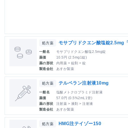
モサプリドクエン酸塩錠2.5mg
処方薬
一般名
モサプリドクエン酸塩2.5mg錠
薬価
10.5円 (2.5mg1錠)
薬の形状
内用薬 > 錠剤 > 錠
製造会社
あすか製薬
テルペラン注射液10mg
処方薬
一般名
塩酸メトクロプラミド注射液
薬価
57.0円 (0.5%2mL1管)
薬の形状
注射薬 > 液剤 > 注射液
製造会社
あすか製薬
HMG注テイゾー150
処方薬