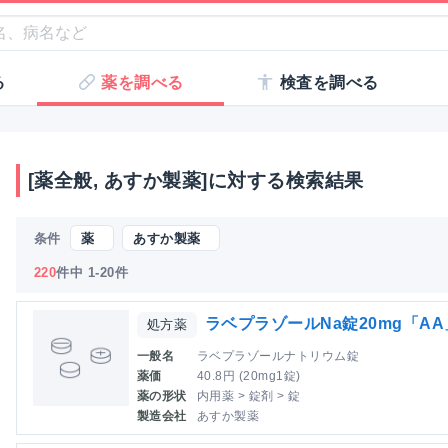
る
薬を調べる
検査を調べる
[薬全般, あすか製薬]に対する検索結果
条件
薬
あすか製薬
220
件中 1-20件
ラベプラゾールNa錠20mg「AA
処方薬
一般名
ラベプラゾールナトリウム錠
薬価
40.8円 (20mg1錠)
薬の形状
内用薬 > 錠剤 > 錠
製造会社
あすか製薬