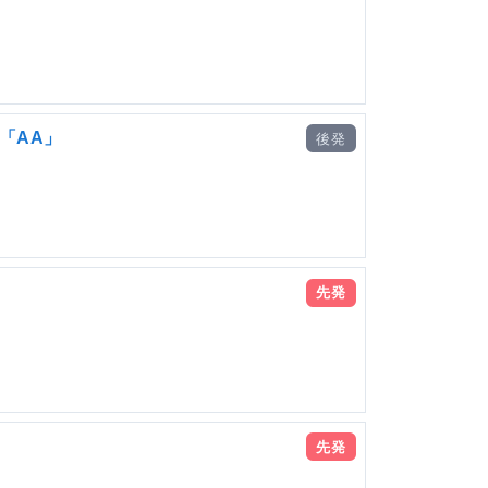
「AA」
後発
先発
先発