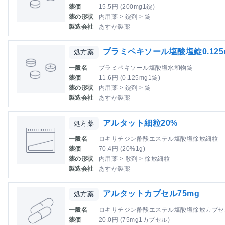
薬価
15.5円 (200mg1錠)
薬の形状
内用薬 > 錠剤 > 錠
製造会社
あすか製薬
プラミペキソール塩酸塩錠0.125
処方薬
一般名
プラミペキソール塩酸塩水和物錠
薬価
11.6円 (0.125mg1錠)
薬の形状
内用薬 > 錠剤 > 錠
製造会社
あすか製薬
アルタット細粒20%
処方薬
一般名
ロキサチジン酢酸エステル塩酸塩徐放細粒
薬価
70.4円 (20%1g)
薬の形状
内用薬 > 散剤 > 徐放細粒
製造会社
あすか製薬
アルタットカプセル75mg
処方薬
一般名
ロキサチジン酢酸エステル塩酸塩徐放カプセ
薬価
20.0円 (75mg1カプセル)