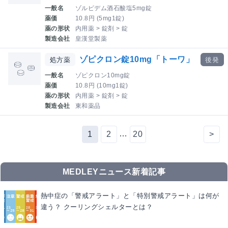
一般名
ゾルピデム酒石酸塩5mg錠
薬価
10.8円 (5mg1錠)
薬の形状
内用薬 > 錠剤 > 錠
製造会社
皇漢堂製薬
ゾピクロン錠10mg「トーワ」
処方薬
後発
一般名
ゾピクロン10mg錠
薬価
10.8円 (10mg1錠)
薬の形状
内用薬 > 錠剤 > 錠
製造会社
東和薬品
…
1
2
20
>
MEDLEYニュース新着記事
熱中症の「警戒アラート」と「特別警戒アラート」は何が
違う？ クーリングシェルターとは？