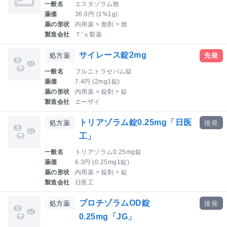
一般名
エスタゾラム散
薬価
36.0円 (1%1g)
薬の形状
内用薬 > 散剤 > 散
製造会社
Ｔ’ｓ製薬
サイレース錠2mg
処方薬
先発
一般名
フルニトラゼパム錠
薬価
7.4円 (2mg1錠)
薬の形状
内用薬 > 錠剤 > 錠
製造会社
エーザイ
トリアゾラム錠0.25mg「日医
処方薬
後発
工」
一般名
トリアゾラム0.25mg錠
薬価
6.3円 (0.25mg1錠)
薬の形状
内用薬 > 錠剤 > 錠
製造会社
日医工
ブロチゾラムOD錠
処方薬
後発
0.25mg「JG」