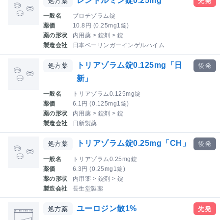
レンドルミン錠0.25mg
処方薬
先発
一般名
ブロチゾラム錠
薬価
10.8円 (0.25mg1錠)
薬の形状
内用薬 > 錠剤 > 錠
製造会社
日本ベーリンガーインゲルハイム
トリアゾラム錠0.125mg「日
処方薬
後発
新」
一般名
トリアゾラム0.125mg錠
薬価
6.1円 (0.125mg1錠)
薬の形状
内用薬 > 錠剤 > 錠
製造会社
日新製薬
トリアゾラム錠0.25mg「CH」
処方薬
後発
一般名
トリアゾラム0.25mg錠
薬価
6.3円 (0.25mg1錠)
薬の形状
内用薬 > 錠剤 > 錠
製造会社
長生堂製薬
ユーロジン散1%
処方薬
先発