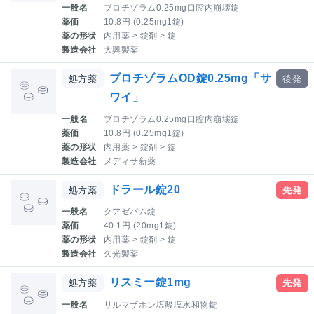
一般名
ブロチゾラム0.25mg口腔内崩壊錠
薬価
10.8円 (0.25mg1錠)
薬の形状
内用薬 > 錠剤 > 錠
製造会社
大興製薬
ブロチゾラムOD錠0.25mg「サ
処方薬
後発
ワイ」
一般名
ブロチゾラム0.25mg口腔内崩壊錠
薬価
10.8円 (0.25mg1錠)
薬の形状
内用薬 > 錠剤 > 錠
製造会社
メディサ新薬
ドラール錠20
処方薬
先発
一般名
クアゼパム錠
薬価
40.1円 (20mg1錠)
薬の形状
内用薬 > 錠剤 > 錠
製造会社
久光製薬
リスミー錠1mg
処方薬
先発
一般名
リルマザホン塩酸塩水和物錠