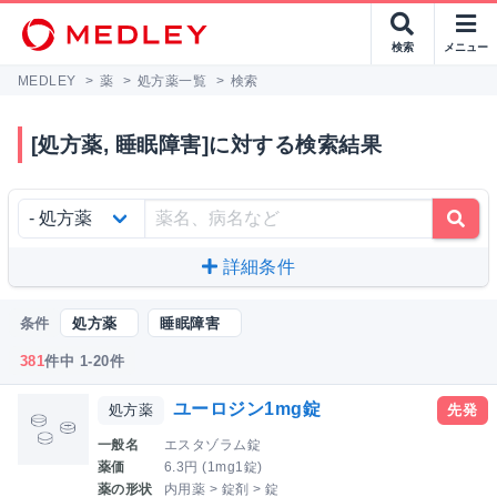
検索
メニュー
MEDLEY
>
薬
>
処方薬一覧
>
検索
[処方薬, 睡眠障害]に対する検索結果
詳細条件
条件
処方薬
睡眠障害
381
件中 1-20件
ユーロジン1mg錠
処方薬
先発
一般名
エスタゾラム錠
薬価
6.3円 (1mg1錠)
薬の形状
内用薬 > 錠剤 > 錠