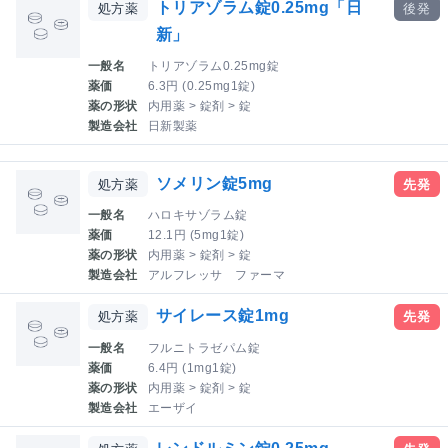
トリアゾラム錠0.25mg「日
処方薬
後発
新」
一般名
トリアゾラム0.25mg錠
薬価
6.3円 (0.25mg1錠)
薬の形状
内用薬 > 錠剤 > 錠
製造会社
日新製薬
ソメリン錠5mg
処方薬
先発
一般名
ハロキサゾラム錠
薬価
12.1円 (5mg1錠)
薬の形状
内用薬 > 錠剤 > 錠
製造会社
アルフレッサ ファーマ
サイレース錠1mg
処方薬
先発
一般名
フルニトラゼパム錠
薬価
6.4円 (1mg1錠)
薬の形状
内用薬 > 錠剤 > 錠
製造会社
エーザイ