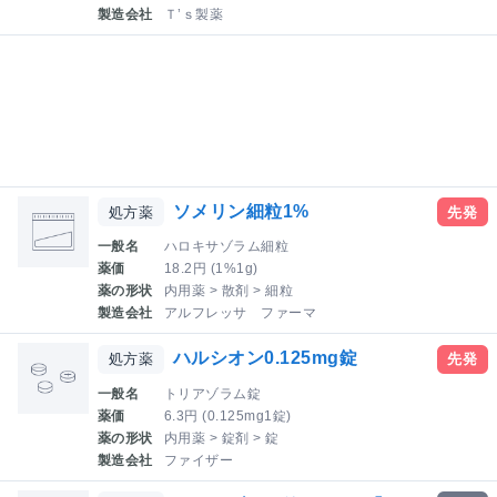
製造会社
Ｔ’ｓ製薬
ソメリン細粒1%
処方薬
先発
一般名
ハロキサゾラム細粒
薬価
18.2円 (1%1g)
薬の形状
内用薬 > 散剤 > 細粒
製造会社
アルフレッサ ファーマ
ハルシオン0.125mg錠
処方薬
先発
一般名
トリアゾラム錠
薬価
6.3円 (0.125mg1錠)
薬の形状
内用薬 > 錠剤 > 錠
製造会社
ファイザー