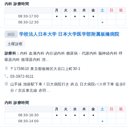
内科 診療時間
月
火
水
木
金
土
日
祝
08:30-17:00
●
●
●
●
●
08:30-12:30
●
学校法人日本大学 日本大学医学部附属板橋病院
病院
土曜診察
診療科：
内科 血液内科 内分泌内科 糖尿病・代謝内科 脳神経内科 呼
吸器内科 循環器内科 消...
〒1738610 東京都板橋区大谷口上町30-1
03-3972-8111
山手線 池袋駅下車 / 日大病院行き 終点 日大病院バス停下車 徒歩0
分 / 京浜東北線 赤羽...
内科 診療時間
月
火
水
木
金
土
日
祝
08:30-16:30
●
●
●
●
●
08:30-14:00
●