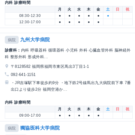
内科 診療時間
月
火
水
木
金
土
日
祝
08:30-12:30
●
●
●
●
●
●
12:30-17:00
●
●
●
●
●
九州大学病院
病院
診療科：
内科 呼吸器科 循環器科 小児科 外科 心臓血管外科 脳神経外
科 整形外科 形成外科...
〒8128582 福岡県福岡市東区馬出3丁目1-1
092-641-1151
・JR吉塚駅下車徒歩約9分 ・地下鉄2号線馬出九大病院前下車 7番
出口より徒歩2分 福岡空港か...
内科 診療時間
月
火
水
木
金
土
日
祝
09:00-17:00
●
●
●
●
●
獨協医科大学病院
病院