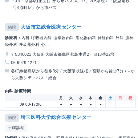
・JR「京都駅(正面)」から市バス 4、17、205系統 / ・阪急電鉄
「河原町駅」から市バス...
大阪市立総合医療センター
病院
診療科：
内科 呼吸器内科 循環器内科 消化器内科 神経内科 外科 脳神
経外科 呼吸器外科 心...
〒5340021 大阪府大阪市都島区都島本通2丁目13番22号
06-6929-1221
谷町線都島駅から徒歩3分 / 大阪環状線桜ノ宮駅から徒歩7分 / --か
ら大阪シティバス「総合...
内科 診療時間
月
火
水
木
金
土
日
祝
09:00-17:00
●
●
●
●
●
埼玉医科大学総合医療センター
病院
土曜診察