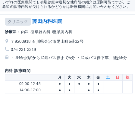
いずれの医療機関でも初期診療や適切な他病院の紹介は原則可能ですが、ご
希望の診療内容が受けられるかどうかは医療機関にお問い合わせください。
藤田内科医院
クリニック
診療科：
内科 循環器内科 糖尿病内科
〒9200918 石川県金沢市尾山町6番32号
076-231-3319
・JR金沢駅から武蔵バス停まで5分 ・武蔵バス停下車、徒歩5分
内科 診療時間
月
火
水
木
金
土
日
祝
09:00-12:45
●
●
●
●
●
14:00-17:00
●
●
●
●