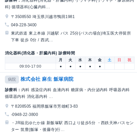
診療科：
消化器科(消化器・肝臓内科) リウマチ科(リウマチ・膠原病内
科) 循環器科(心臓内科...
〒3508550 埼玉県川越市鴨田1981
049-228-3400
東武鉄道 東上本線 川越駅 バス 25分(バスの場合)埼玉医大停留所
下車 徒歩 0分 / 西武...
消化器科(消化器・肝臓内科) 診療時間
月
火
水
木
金
土
日
祝
09:00-17:00
●
●
●
●
●
株式会社 麻生 飯塚病院
病院
診療科：
内科 感染症内科 血液内科 糖尿病・内分泌内科 呼吸器内科
循環器内科 消化器内科 ...
〒8208505 福岡県飯塚市芳雄町3-83
-0948-22-3800
・JR福北ゆたか線 新飯塚駅 西口より徒歩5分 ・西鉄天神バスセン
ター 筑豊(飯塚・後藤寺)行...