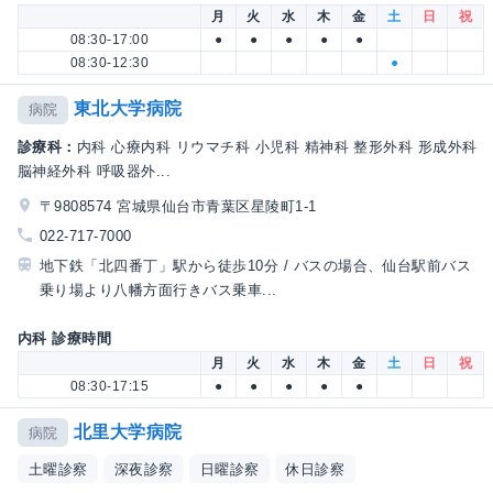
月
火
水
木
金
土
日
祝
08:30-17:00
●
●
●
●
●
08:30-12:30
●
東北大学病院
病院
診療科：
内科 心療内科 リウマチ科 小児科 精神科 整形外科 形成外科
脳神経外科 呼吸器外...
〒9808574 宮城県仙台市青葉区星陵町1-1
022-717-7000
地下鉄「北四番丁」駅から徒歩10分 / バスの場合、仙台駅前バス
乗り場より八幡方面行きバス乗車...
内科 診療時間
月
火
水
木
金
土
日
祝
08:30-17:15
●
●
●
●
●
北里大学病院
病院
土曜診察
深夜診察
日曜診察
休日診察