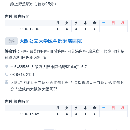
線上野芝駅から徒歩25分 / ...
内科 診療時間
月
火
水
木
金
土
日
祝
09:00-12:00
●
●
●
●
●
大阪公立大学医学部附属病院
病院
診療科：
内科 感染症内科 血液内科 内分泌内科 糖尿病・代謝内科 脳
神経内科 呼吸器内科 循...
〒5458586 大阪府大阪市阿倍野区旭町1-5-7
06-6645-2121
大阪環状線天王寺駅から徒歩10分 / 御堂筋線天王寺駅から徒歩10
分 / 近鉄南大阪線大阪阿部...
内科 診療時間
月
火
水
木
金
土
日
祝
09:00-16:45
●
●
●
●
●