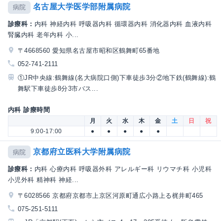
名古屋大学医学部附属病院
病院
診療科：
内科 神経内科 呼吸器内科 循環器内科 消化器内科 血液内科
腎臓内科 老年内科 小...
〒4668560 愛知県名古屋市昭和区鶴舞町65番地
052-741-2111
①JR中央線:鶴舞線(名大病院口側)下車徒歩3分②地下鉄(鶴舞線):鶴
舞駅下車徒歩8分3市バス...
内科 診療時間
月
火
水
木
金
土
日
祝
9:00-17:00
●
●
●
●
●
京都府立医科大学附属病院
病院
診療科：
内科 心療内科 呼吸器外科 アレルギー科 リウマチ科 小児科
小児外科 精神科 神経...
〒6028566 京都府京都市上京区河原町通広小路上る梶井町465
075-251-5111