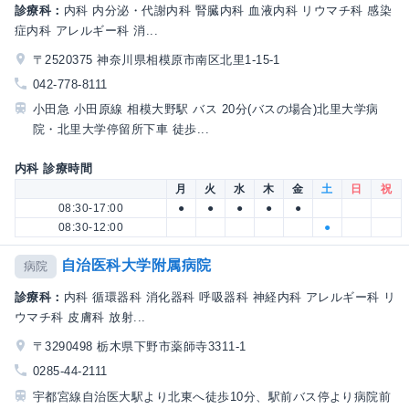
診療科：
内科 内分泌・代謝内科 腎臓内科 血液内科 リウマチ科 感染
症内科 アレルギー科 消...
〒2520375 神奈川県相模原市南区北里1-15-1
042-778-8111
小田急 小田原線 相模大野駅 バス 20分(バスの場合)北里大学病
院・北里大学停留所下車 徒歩...
内科 診療時間
月
火
水
木
金
土
日
祝
08:30-17:00
●
●
●
●
●
08:30-12:00
●
自治医科大学附属病院
病院
診療科：
内科 循環器科 消化器科 呼吸器科 神経内科 アレルギー科 リ
ウマチ科 皮膚科 放射...
〒3290498 栃木県下野市薬師寺3311-1
0285-44-2111
宇都宮線自治医大駅より北東へ徒歩10分、駅前バス停より病院前