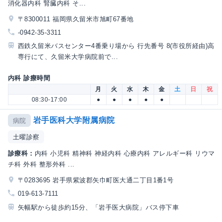
消化器内科 腎臓内科 そ...
〒8300011 福岡県久留米市旭町67番地
-0942-35-3311
西鉄久留米バスセンター4番乗り場から 行先番号 8(市役所経由)高
専行にて、久留米大学病院前で...
内科 診療時間
月
火
水
木
金
土
日
祝
08:30-17:00
●
●
●
●
●
岩手医科大学附属病院
病院
土曜診察
診療科：
内科 小児科 精神科 神経内科 心療内科 アレルギー科 リウマ
チ科 外科 整形外科 ...
〒0283695 岩手県紫波郡矢巾町医大通二丁目1番1号
019-613-7111
矢幅駅から徒歩約15分、「岩手医大病院」バス停下車