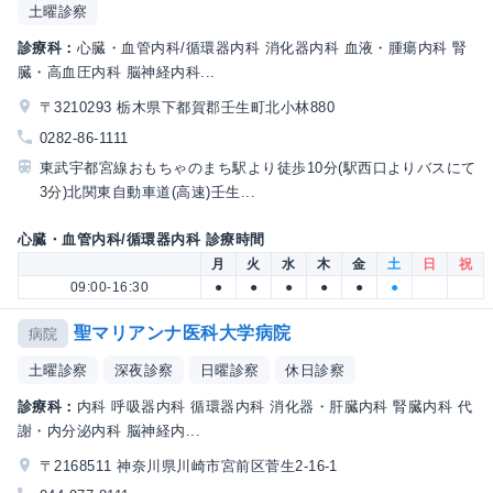
土曜診察
診療科：
心臓・血管内科/循環器内科 消化器内科 血液・腫瘍内科 腎
臓・高血圧内科 脳神経内科...
〒3210293 栃木県下都賀郡壬生町北小林880
0282-86-1111
東武宇都宮線おもちゃのまち駅より徒歩10分(駅西口よりバスにて
3分)北関東自動車道(高速)壬生...
心臓・血管内科/循環器内科 診療時間
月
火
水
木
金
土
日
祝
09:00-16:30
●
●
●
●
●
●
聖マリアンナ医科大学病院
病院
土曜診察
深夜診察
日曜診察
休日診察
診療科：
内科 呼吸器内科 循環器内科 消化器・肝臓内科 腎臓内科 代
謝・内分泌内科 脳神経内...
〒2168511 神奈川県川崎市宮前区菅生2-16-1