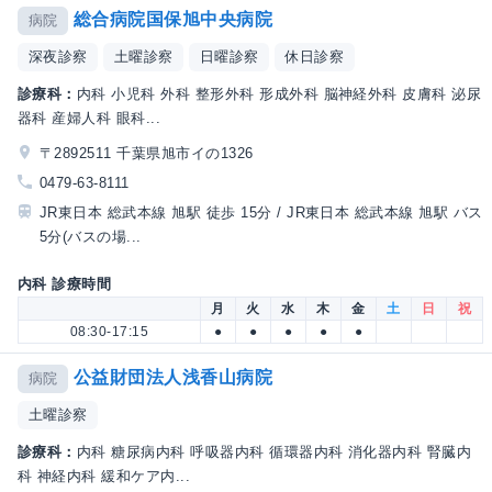
総合病院国保旭中央病院
病院
深夜診察
土曜診察
日曜診察
休日診察
診療科：
内科 小児科 外科 整形外科 形成外科 脳神経外科 皮膚科 泌尿
器科 産婦人科 眼科...
〒2892511 千葉県旭市イの1326
0479-63-8111
JR東日本 総武本線 旭駅 徒歩 15分 / JR東日本 総武本線 旭駅 バス
5分(バスの場...
内科 診療時間
月
火
水
木
金
土
日
祝
08:30-17:15
●
●
●
●
●
公益財団法人浅香山病院
病院
土曜診察
診療科：
内科 糖尿病内科 呼吸器内科 循環器内科 消化器内科 腎臓内
科 神経内科 緩和ケア内...