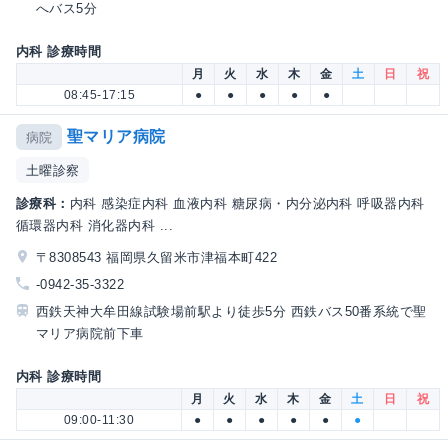
へバス5分
内科 診療時間
月
火
水
木
金
土
日
祝
08:45-17:15
●
●
●
●
●
聖マリア病院
病院
土曜診察
診療科：
内科 感染症内科 血液内科 糖尿病・内分泌内科 呼吸器内科
循環器内科 消化器内科 ...
〒8308543 福岡県久留米市津福本町422
-0942-35-3322
西鉄天神大牟田線試験場前駅より徒歩5分 西鉄バス50番系統で聖
マリア病院前下車
内科 診療時間
月
火
水
木
金
土
日
祝
09:00-11:30
●
●
●
●
●
●