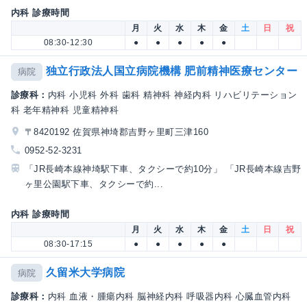
内科 診療時間
月
火
水
木
金
土
日
祝
08:30-12:30
●
●
●
●
●
独立行政法人国立病院機構 肥前精神医療センター
病院
診療科：
内科 小児科 外科 歯科 精神科 神経内科 リハビリテーション
科 老年精神科 児童精神科
〒8420192 佐賀県神埼郡吉野ヶ里町三津160
0952-52-3231
「JR長崎本線神埼駅下車、タクシーで約10分」 「JR長崎本線吉野
ヶ里公園駅下車、タクシーで約...
内科 診療時間
月
火
水
木
金
土
日
祝
08:30-17:15
●
●
●
●
●
久留米大学病院
病院
診療科：
内科 血液・腫瘍内科 脳神経内科 呼吸器内科 心臓血管内科