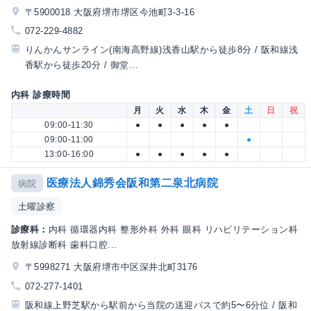
〒5900018 大阪府堺市堺区今池町3-3-16
072-229-4882
りんかんサンライン(南海高野線)浅香山駅から徒歩8分 / 阪和線浅
香駅から徒歩20分 / 御堂...
内科 診療時間
月
火
水
木
金
土
日
祝
09:00-11:30
●
●
●
●
●
09:00-11:00
●
13:00-16:00
●
●
●
●
●
医療法人錦秀会阪和第二泉北病院
病院
土曜診察
診療科：
内科 循環器内科 整形外科 外科 眼科 リハビリテーション科
放射線診断科 歯科口腔...
〒5998271 大阪府堺市中区深井北町3176
072-277-1401
阪和線上野芝駅から駅前から当院の送迎バスで約5〜6分位 / 阪和