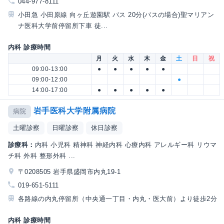
044-977-8111
小田急 小田原線 向ヶ丘遊園駅 バス 20分(バスの場合)聖マリアン
ナ医科大学前停留所下車 徒...
内科 診療時間
月
火
水
木
金
土
日
祝
09:00-13:00
●
●
●
●
●
09:00-12:00
●
14:00-17:00
●
●
●
●
●
岩手医科大学附属病院
病院
土曜診察
日曜診察
休日診察
診療科：
内科 小児科 精神科 神経内科 心療内科 アレルギー科 リウマ
チ科 外科 整形外科 ...
〒0208505 岩手県盛岡市内丸19-1
019-651-5111
各路線の内丸停留所（中央通一丁目・内丸・医大前）より徒歩2分
内科 診療時間