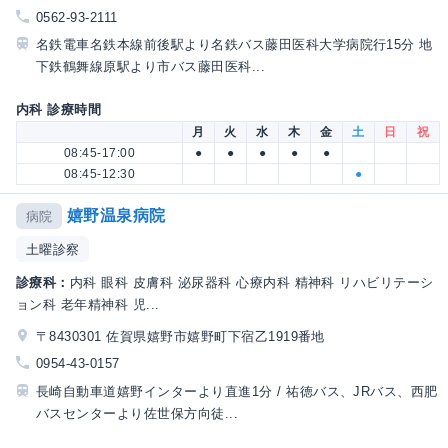
0562-93-2111
名鉄電車名鉄本線前後駅より名鉄バス藤田医科大学病院行15分 地
下鉄鶴舞線原駅より市バス藤田医科...
内科 診療時間
月
火
水
木
金
土
日
祝
08:45-17:00
●
●
●
●
●
08:45-12:30
●
嬉野温泉病院
病院
土曜診察
診療科：
内科 眼科 皮膚科 泌尿器科 心療内科 精神科 リハビリテーシ
ョン科 老年精神科 児...
〒8430301 佐賀県嬉野市嬉野町下宿乙1919番地
0954-43-0157
長崎自動車道嬉野インターより直進1分 / 祐徳バス、JRバス、西肥
バスセンターより佐世保方向徒...