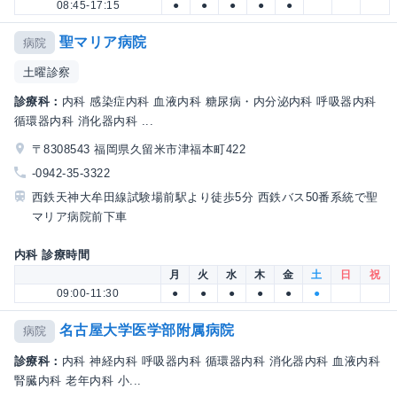
08:45-17:15
●
●
●
●
●
聖マリア病院
病院
土曜診察
診療科：
内科 感染症内科 血液内科 糖尿病・内分泌内科 呼吸器内科
循環器内科 消化器内科 ...
〒8308543 福岡県久留米市津福本町422
-0942-35-3322
西鉄天神大牟田線試験場前駅より徒歩5分 西鉄バス50番系統で聖
マリア病院前下車
内科 診療時間
月
火
水
木
金
土
日
祝
09:00-11:30
●
●
●
●
●
●
名古屋大学医学部附属病院
病院
診療科：
内科 神経内科 呼吸器内科 循環器内科 消化器内科 血液内科
腎臓内科 老年内科 小...