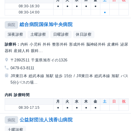
月
火
水
木
金
土
日
祝
08:30-16:30
●
●
●
●
●
08:30-14:00
●
総合病院国保旭中央病院
病院
深夜診察
土曜診察
日曜診察
休日診察
診療科：
内科 小児科 外科 整形外科 形成外科 脳神経外科 皮膚科 泌尿
器科 産婦人科 眼科...
〒2892511 千葉県旭市イの1326
0479-63-8111
JR東日本 総武本線 旭駅 徒歩 15分 / JR東日本 総武本線 旭駅 バス
5分(バスの場...
内科 診療時間
月
火
水
木
金
土
日
祝
08:30-17:15
●
●
●
●
●
公益財団法人浅香山病院
病院
土曜診察