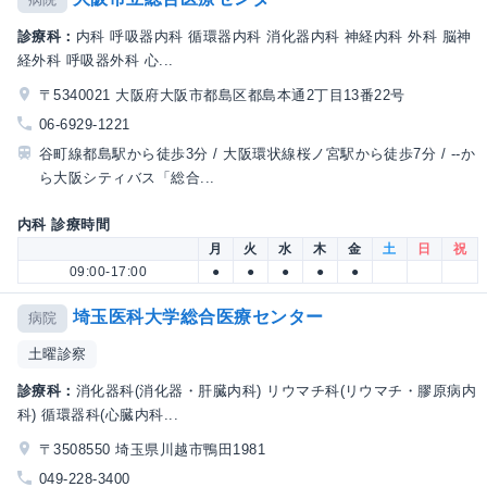
診療科：
内科 呼吸器内科 循環器内科 消化器内科 神経内科 外科 脳神
経外科 呼吸器外科 心...
〒5340021 大阪府大阪市都島区都島本通2丁目13番22号
06-6929-1221
谷町線都島駅から徒歩3分 / 大阪環状線桜ノ宮駅から徒歩7分 / --か
ら大阪シティバス「総合...
内科 診療時間
月
火
水
木
金
土
日
祝
09:00-17:00
●
●
●
●
●
埼玉医科大学総合医療センター
病院
土曜診察
診療科：
消化器科(消化器・肝臓内科) リウマチ科(リウマチ・膠原病内
科) 循環器科(心臓内科...
〒3508550 埼玉県川越市鴨田1981
049-228-3400