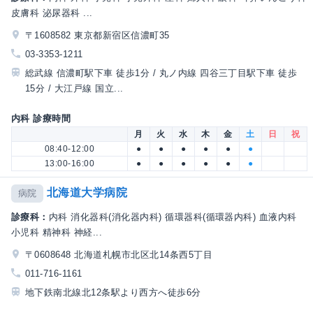
皮膚科 泌尿器科 ...
〒1608582 東京都新宿区信濃町35
03-3353-1211
総武線 信濃町駅下車 徒歩1分 / 丸ノ内線 四谷三丁目駅下車 徒歩
15分 / 大江戸線 国立...
内科 診療時間
月
火
水
木
金
土
日
祝
08:40-12:00
●
●
●
●
●
●
13:00-16:00
●
●
●
●
●
●
北海道大学病院
病院
診療科：
内科 消化器科(消化器内科) 循環器科(循環器内科) 血液内科
小児科 精神科 神経...
〒0608648 北海道札幌市北区北14条西5丁目
011-716-1161
地下鉄南北線北12条駅より西方へ徒歩6分