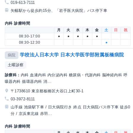
019-613-7111
矢幅駅から徒歩約15分、「岩手医大病院」バス停下車
内科 診療時間
月
火
水
木
金
土
日
祝
08:30-17:00
●
●
●
●
●
08:30-12:30
●
学校法人日本大学 日本大学医学部附属板橋病院
病院
土曜診察
診療科：
内科 血液内科 内分泌内科 糖尿病・代謝内科 脳神経内科 呼
吸器内科 循環器内科 消...
〒1738610 東京都板橋区大谷口上町30-1
03-3972-8111
山手線 池袋駅下車 / 日大病院行き 終点 日大病院バス停下車 徒歩0
分 / 京浜東北線 赤羽...
内科 診療時間