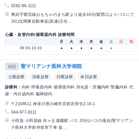
0282-86-1111
東武宇都宮線おもちゃのまち駅より徒歩10分(駅西口よりバスにて
3分)北関東自動車道(高速)壬生...
心臓・血管内科/循環器内科 診療時間
月
火
水
木
金
土
日
祝
09:00-16:30
●
●
●
●
●
●
聖マリアンナ医科大学病院
病院
土曜診察
深夜診察
日曜診察
休日診察
診療科：
内科 呼吸器内科 循環器内科 消化器・肝臓内科 腎臓内科 代
謝・内分泌内科 脳神経内...
〒2168511 神奈川県川崎市宮前区菅生2-16-1
044-977-8111
小田急 小田原線 向ヶ丘遊園駅 バス 20分(バスの場合)聖マリアン
ナ医科大学前停留所下車 徒...