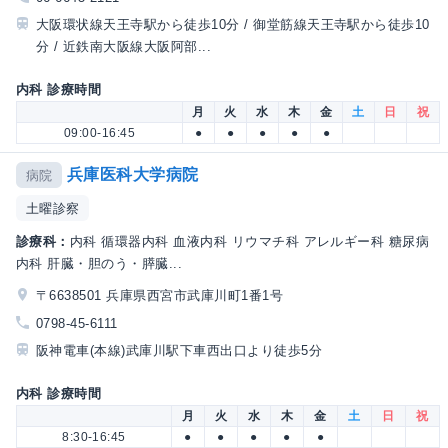
大阪環状線天王寺駅から徒歩10分 / 御堂筋線天王寺駅から徒歩10
分 / 近鉄南大阪線大阪阿部...
内科 診療時間
月
火
水
木
金
土
日
祝
09:00-16:45
●
●
●
●
●
兵庫医科大学病院
病院
土曜診察
診療科：
内科 循環器内科 血液内科 リウマチ科 アレルギー科 糖尿病
内科 肝臓・胆のう・膵臓...
〒6638501 兵庫県西宮市武庫川町1番1号
0798-45-6111
阪神電車(本線)武庫川駅下車西出口より徒歩5分
内科 診療時間
月
火
水
木
金
土
日
祝
8:30-16:45
●
●
●
●
●