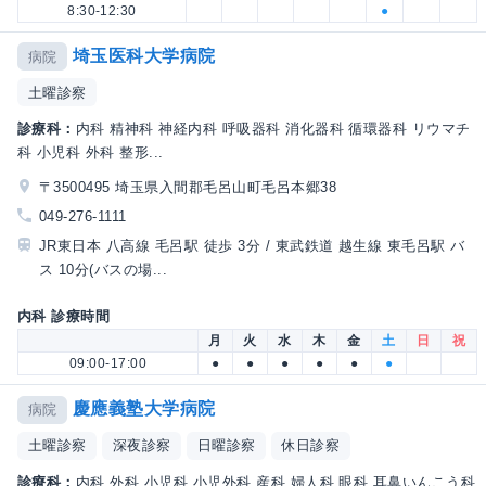
8:30-12:30
●
埼玉医科大学病院
病院
土曜診察
診療科：
内科 精神科 神経内科 呼吸器科 消化器科 循環器科 リウマチ
科 小児科 外科 整形...
〒3500495 埼玉県入間郡毛呂山町毛呂本郷38
049-276-1111
JR東日本 八高線 毛呂駅 徒歩 3分 / 東武鉄道 越生線 東毛呂駅 バ
ス 10分(バスの場...
内科 診療時間
月
火
水
木
金
土
日
祝
09:00-17:00
●
●
●
●
●
●
慶應義塾大学病院
病院
土曜診察
深夜診察
日曜診察
休日診察
診療科：
内科 外科 小児科 小児外科 産科 婦人科 眼科 耳鼻いんこう科