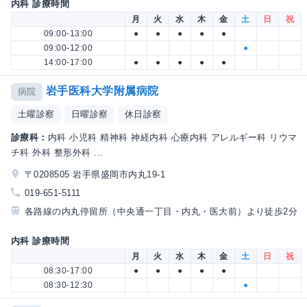
内科 診療時間
月
火
水
木
金
土
日
祝
09:00-13:00
●
●
●
●
●
09:00-12:00
●
14:00-17:00
●
●
●
●
●
岩手医科大学附属病院
病院
土曜診察
日曜診察
休日診察
診療科：
内科 小児科 精神科 神経内科 心療内科 アレルギー科 リウマ
チ科 外科 整形外科 ...
〒0208505 岩手県盛岡市内丸19-1
019-651-5111
各路線の内丸停留所（中央通一丁目・内丸・医大前）より徒歩2分
内科 診療時間
月
火
水
木
金
土
日
祝
08:30-17:00
●
●
●
●
●
08:30-12:30
●