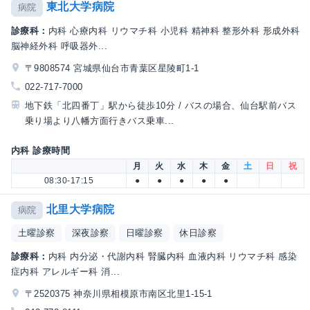
東北大学病院
病院
診療科：
内科 心療内科 リウマチ科 小児科 精神科 整形外科 形成外科
脳神経外科 呼吸器外...
〒9808574 宮城県仙台市青葉区星陵町1-1
022-717-7000
地下鉄「北四番丁」駅から徒歩10分 / バスの場合、仙台駅前バス
乗り場より八幡方面行きバス乗車...
内科 診療時間
月
火
水
木
金
土
日
祝
08:30-17:15
●
●
●
●
●
北里大学病院
病院
土曜診察
深夜診察
日曜診察
休日診察
診療科：
内科 内分泌・代謝内科 腎臓内科 血液内科 リウマチ科 感染
症内科 アレルギー科 消...
〒2520375 神奈川県相模原市南区北里1-15-1