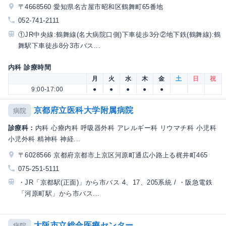
〒4668560 愛知県名古屋市昭和区鶴舞町65番地
052-741-2111
①JR中央線:鶴舞線(名大病院口側)下車徒歩3分②地下鉄(鶴舞線):鶴
舞駅下車徒歩8分3市バス...
内科 診療時間
月
火
水
木
金
土
日
祝
9:00-17:00
●
●
●
●
●
京都府立医科大学附属病院
病院
診療科：
内科 心療内科 呼吸器外科 アレルギー科 リウマチ科 小児科
小児外科 精神科 神経...
〒6028566 京都府京都市上京区河原町通広小路上る梶井町465
075-251-5111
・JR「京都駅(正面)」から市バス 4、17、205系統 / ・阪急電鉄
「河原町駅」から市バス...
大阪市立総合医療センター
病院