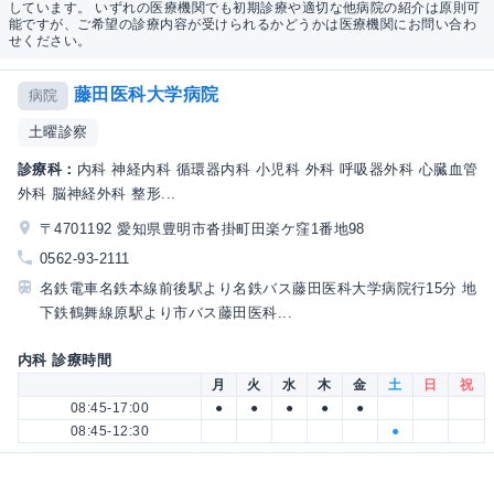
しています。 いずれの医療機関でも初期診療や適切な他病院の紹介は原則可
能ですが、ご希望の診療内容が受けられるかどうかは医療機関にお問い合わ
せください。
藤田医科大学病院
病院
土曜診察
診療科：
内科 神経内科 循環器内科 小児科 外科 呼吸器外科 心臓血管
外科 脳神経外科 整形...
〒4701192 愛知県豊明市沓掛町田楽ケ窪1番地98
0562-93-2111
名鉄電車名鉄本線前後駅より名鉄バス藤田医科大学病院行15分 地
下鉄鶴舞線原駅より市バス藤田医科...
内科 診療時間
月
火
水
木
金
土
日
祝
08:45-17:00
●
●
●
●
●
08:45-12:30
●