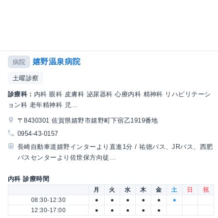
嬉野温泉病院
病院
土曜診察
診療科：
内科 眼科 皮膚科 泌尿器科 心療内科 精神科 リハビリテーシ
ョン科 老年精神科 児...
〒8430301 佐賀県嬉野市嬉野町下宿乙1919番地
0954-43-0157
長崎自動車道嬉野インターより直進1分 / 祐徳バス、JRバス、西肥
バスセンターより佐世保方向徒...
内科 診療時間
月
火
水
木
金
土
日
祝
08:30-12:30
●
●
●
●
●
●
12:30-17:00
●
●
●
●
●