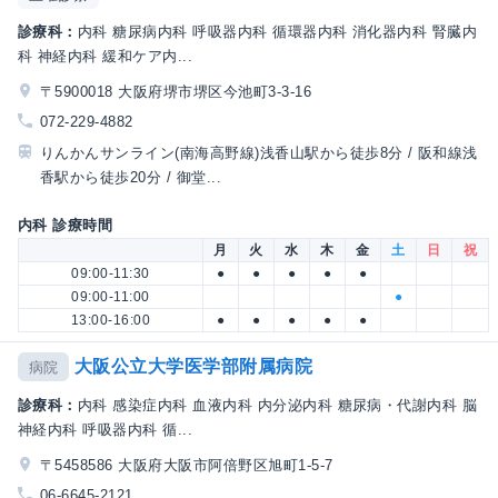
診療科：
内科 糖尿病内科 呼吸器内科 循環器内科 消化器内科 腎臓内
科 神経内科 緩和ケア内...
〒5900018 大阪府堺市堺区今池町3-3-16
072-229-4882
りんかんサンライン(南海高野線)浅香山駅から徒歩8分 / 阪和線浅
香駅から徒歩20分 / 御堂...
内科 診療時間
月
火
水
木
金
土
日
祝
09:00-11:30
●
●
●
●
●
09:00-11:00
●
13:00-16:00
●
●
●
●
●
大阪公立大学医学部附属病院
病院
診療科：
内科 感染症内科 血液内科 内分泌内科 糖尿病・代謝内科 脳
神経内科 呼吸器内科 循...
〒5458586 大阪府大阪市阿倍野区旭町1-5-7
06-6645-2121