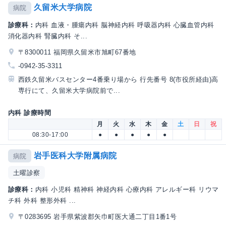
久留米大学病院
病院
診療科：
内科 血液・腫瘍内科 脳神経内科 呼吸器内科 心臓血管内科
消化器内科 腎臓内科 そ...
〒8300011 福岡県久留米市旭町67番地
-0942-35-3311
西鉄久留米バスセンター4番乗り場から 行先番号 8(市役所経由)高
専行にて、久留米大学病院前で...
内科 診療時間
月
火
水
木
金
土
日
祝
08:30-17:00
●
●
●
●
●
岩手医科大学附属病院
病院
土曜診察
診療科：
内科 小児科 精神科 神経内科 心療内科 アレルギー科 リウマ
チ科 外科 整形外科 ...
〒0283695 岩手県紫波郡矢巾町医大通二丁目1番1号