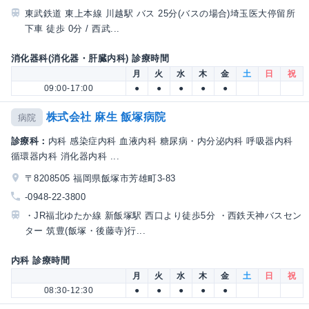
東武鉄道 東上本線 川越駅 バス 25分(バスの場合)埼玉医大停留所
下車 徒歩 0分 / 西武...
消化器科(消化器・肝臓内科) 診療時間
月
火
水
木
金
土
日
祝
09:00-17:00
●
●
●
●
●
株式会社 麻生 飯塚病院
病院
診療科：
内科 感染症内科 血液内科 糖尿病・内分泌内科 呼吸器内科
循環器内科 消化器内科 ...
〒8208505 福岡県飯塚市芳雄町3-83
-0948-22-3800
・JR福北ゆたか線 新飯塚駅 西口より徒歩5分 ・西鉄天神バスセン
ター 筑豊(飯塚・後藤寺)行...
内科 診療時間
月
火
水
木
金
土
日
祝
08:30-12:30
●
●
●
●
●