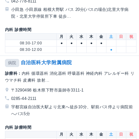
042-778-8111
小田急 小田原線 相模大野駅 バス 20分(バスの場合)北里大学病
院・北里大学停留所下車 徒歩...
内科 診療時間
月
火
水
木
金
土
日
祝
08:30-17:00
●
●
●
●
●
08:30-12:00
●
自治医科大学附属病院
病院
診療科：
内科 循環器科 消化器科 呼吸器科 神経内科 アレルギー科 リ
ウマチ科 皮膚科 放射...
〒3290498 栃木県下野市薬師寺3311-1
0285-44-2111
宇都宮線自治医大駅より北東へ徒歩10分、駅前バス停より病院前
へバス5分
内科 診療時間
月
火
水
木
金
土
日
祝