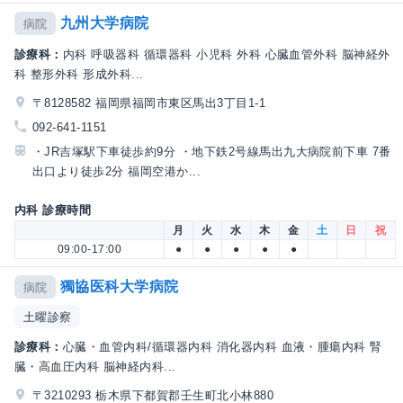
九州大学病院
病院
診療科：
内科 呼吸器科 循環器科 小児科 外科 心臓血管外科 脳神経外
科 整形外科 形成外科...
〒8128582 福岡県福岡市東区馬出3丁目1-1
092-641-1151
・JR吉塚駅下車徒歩約9分 ・地下鉄2号線馬出九大病院前下車 7番
出口より徒歩2分 福岡空港か...
内科 診療時間
月
火
水
木
金
土
日
祝
09:00-17:00
●
●
●
●
●
獨協医科大学病院
病院
土曜診察
診療科：
心臓・血管内科/循環器内科 消化器内科 血液・腫瘍内科 腎
臓・高血圧内科 脳神経内科...
〒3210293 栃木県下都賀郡壬生町北小林880