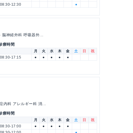
08:30-12:30
●
脳神経外科 呼吸器外...
 診療時間
月
火
水
木
金
土
日
祝
08:30-17:15
●
●
●
●
●
内科 アレルギー科 消...
 診療時間
月
火
水
木
金
土
日
祝
08:30-17:00
●
●
●
●
●
08:30-12:00
●