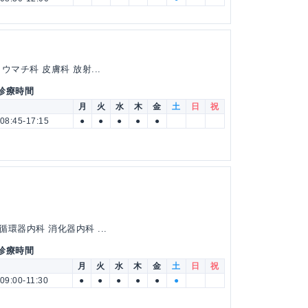
マチ科 皮膚科 放射...
 診療時間
月
火
水
木
金
土
日
祝
08:45-17:15
●
●
●
●
●
環器内科 消化器内科 ...
 診療時間
月
火
水
木
金
土
日
祝
09:00-11:30
●
●
●
●
●
●