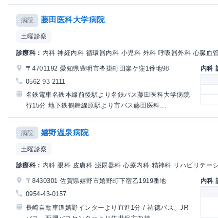
藤田医科大学病院
病院
土曜診察
診療科：
内科 神経内科 循環器内科 小児科 外科 呼吸器外科 心臓血管外
〒4701192 愛知県豊明市沓掛町田楽ケ窪1番地98
内科
0562-93-2111
名鉄電車名鉄本線前後駅より名鉄バス藤田医科大学病院
行15分 地下鉄鶴舞線原駅より市バス藤田医科...
嬉野温泉病院
病院
土曜診察
診療科：
内科 眼科 皮膚科 泌尿器科 心療内科 精神科 リハビリテーショ
〒8430301 佐賀県嬉野市嬉野町下宿乙1919番地
内科
0954-43-0157
長崎自動車道嬉野インターより直進1分 / 祐徳バス、JR