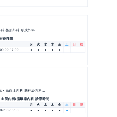
 整形外科 形成外科...
 診療時間
月
火
水
木
金
土
日
祝
09:00-17:00
●
●
●
●
●
・高血圧内科 脳神経内科...
・血管内科/循環器内科 診療時間
月
火
水
木
金
土
日
祝
09:00-16:30
●
●
●
●
●
●