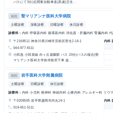
バスにて3分)北関東自動車道(高速)壬生...
聖マリアンナ医科大学病院
病院
土曜診察
深夜診察
日曜診察
休日診察
診療科：
内科 呼吸器内科 循環器内科 消化器・肝臓内科 腎臓内科 代
〒2168511 神奈川県川崎市宮前区菅生2-16-1
内科
044-977-8111
小田急 小田原線 向ヶ丘遊園駅 バス 20分(バスの場合)聖
マリアンナ医科大学前停留所下車 徒...
岩手医科大学附属病院
病院
土曜診察
日曜診察
休日診察
診療科：
内科 小児科 精神科 神経内科 心療内科 アレルギー科 リウマチ
〒0208505 岩手県盛岡市内丸19-1
内科
019-651-5111