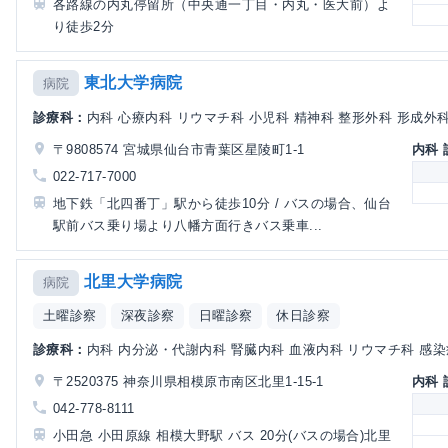
各路線の内丸停留所（中央通一丁目・内丸・医大前）よ
り徒歩2分
東北大学病院
病院
診療科：
内科 心療内科 リウマチ科 小児科 精神科 整形外科 形成外科 
〒9808574 宮城県仙台市青葉区星陵町1-1
内科
022-717-7000
地下鉄「北四番丁」駅から徒歩10分 / バスの場合、仙台
駅前バス乗り場より八幡方面行きバス乗車...
北里大学病院
病院
土曜診察
深夜診察
日曜診察
休日診察
診療科：
内科 内分泌・代謝内科 腎臓内科 血液内科 リウマチ科 感染症
〒2520375 神奈川県相模原市南区北里1-15-1
内科
042-778-8111
小田急 小田原線 相模大野駅 バス 20分(バスの場合)北里