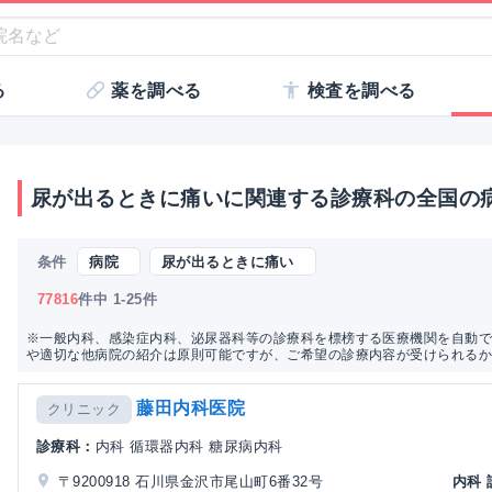
る
薬を調べる
検査を調べる
尿が出るときに痛いに関連する診療科の全国の
条件
病院
尿が出るときに痛い
77816
件中 1-25件
※一般内科、感染症内科、泌尿器科等の診療科を標榜する医療機関を自動で
や適切な他病院の紹介は原則可能ですが、ご希望の診療内容が受けられる
藤田内科医院
クリニック
診療科：
内科 循環器内科 糖尿病内科
〒9200918 石川県金沢市尾山町6番32号
内科