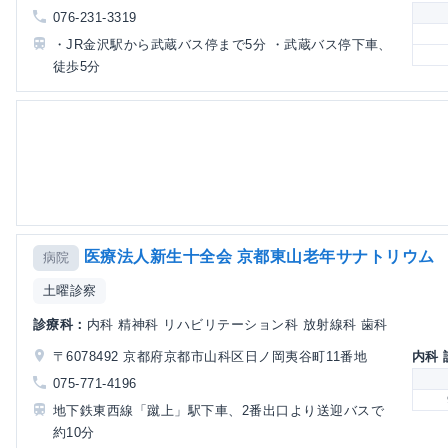
076-231-3319
・JR金沢駅から武蔵バス停まで5分 ・武蔵バス停下車、
徒歩5分
医療法人新生十全会 京都東山老年サナトリウム
病院
土曜診察
診療科：
内科 精神科 リハビリテーション科 放射線科 歯科
〒6078492 京都府京都市山科区日ノ岡夷谷町11番地
内科
075-771-4196
地下鉄東西線「蹴上」駅下車、2番出口より送迎バスで
約10分