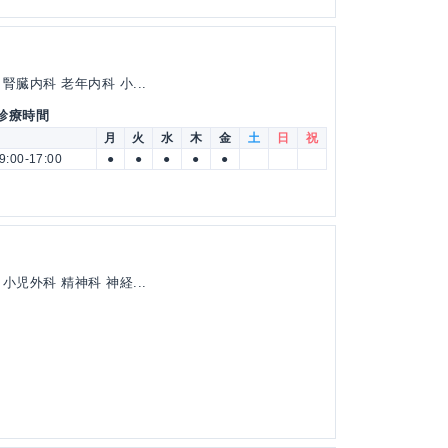
臓内科 老年内科 小...
 診療時間
月
火
水
木
金
土
日
祝
9:00-17:00
●
●
●
●
●
児外科 精神科 神経...