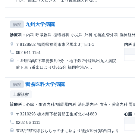
バス、西肥バスセンターより佐世保方向徒...
九州大学病院
病院
診療科：
内科 呼吸器科 循環器科 小児科 外科 心臓血管外科 脳神経外科
〒8128582 福岡県福岡市東区馬出3丁目1-1
内科
092-641-1151
・JR吉塚駅下車徒歩約9分 ・地下鉄2号線馬出九大病院
前下車 7番出口より徒歩2分 福岡空港か...
獨協医科大学病院
病院
土曜診察
診療科：
心臓・血管内科/循環器内科 消化器内科 血液・腫瘍内科 腎臓
〒3210293 栃木県下都賀郡壬生町北小林880
心臓
0282-86-1111
東武宇都宮線おもちゃのまち駅より徒歩10分(駅西口より