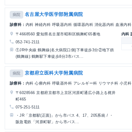
名古屋大学医学部附属病院
病院
診療科：
内科 神経内科 呼吸器内科 循環器内科 消化器内科 血液内科 腎
〒4668560 愛知県名古屋市昭和区鶴舞町65番地
内科
052-741-2111
①JR中央線:鶴舞線(名大病院口側)下車徒歩3分②地下鉄
(鶴舞線):鶴舞駅下車徒歩8分3市バス...
京都府立医科大学附属病院
病院
診療科：
内科 心療内科 呼吸器外科 アレルギー科 リウマチ科 小児科 小
〒6028566 京都府京都市上京区河原町通広小路上る梶井
町465
075-251-5111
・JR「京都駅(正面)」から市バス 4、17、205系統 / ・
阪急電鉄「河原町駅」から市バス...