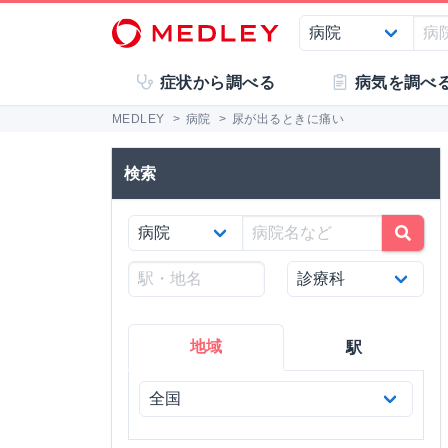
症状から調べる
病気を調べ
MEDLEY
>
病院
>
尿が出るときに痛い
検索
地域
駅