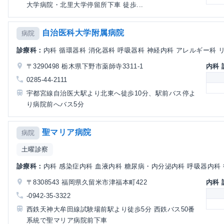
大学病院・北里大学停留所下車 徒歩...
自治医科大学附属病院
病院
診療科：
内科 循環器科 消化器科 呼吸器科 神経内科 アレルギー科 リウ
〒3290498 栃木県下野市薬師寺3311-1
内科
0285-44-2111
宇都宮線自治医大駅より北東へ徒歩10分、駅前バス停よ
り病院前へバス5分
聖マリア病院
病院
土曜診察
診療科：
内科 感染症内科 血液内科 糖尿病・内分泌内科 呼吸器内科 循
〒8308543 福岡県久留米市津福本町422
内科
-0942-35-3322
西鉄天神大牟田線試験場前駅より徒歩5分 西鉄バス50番
系統で聖マリア病院前下車