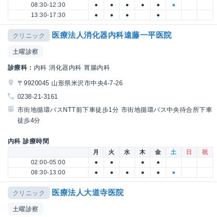
08:30-12:30
●
●
●
●
●
●
13:30-17:30
●
●
●
●
医療法人消化器内科遠藤一平医院
クリニック
土曜診察
診療科：
内科 消化器内科 胃腸内科
〒9920045 山形県米沢市中央4-7-26
0238-21-3161
市街地循環バスNTT前下車徒歩1分 市街地循環バス中央待合所下車
徒歩4分
内科 診療時間
月
火
水
木
金
土
日
祝
02:00-05:00
●
●
●
●
08:30-13:00
●
●
●
●
●
●
医療法人大道寺医院
クリニック
土曜診察