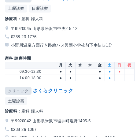
土曜診察
日曜診察
診療科：
産科 婦人科
〒9920045 山形県米沢市中央2-5-12
0238-23-1776
小野川温泉方面行き路線バス興譲小学校前下車徒歩1分
産科 診療時間
月
火
水
木
金
土
日
祝
09:30-12:30
●
●
●
●
●
14:00-18:00
●
●
●
●
さくらクリニック
クリニック
土曜診察
診療科：
産科 婦人科
〒9920042 山形県米沢市塩井町塩野1495-5
0238-26-1087