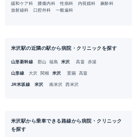
緩和ケア科
腫瘍内科
性病科
内視鏡科
麻酔科
放射線科
口腔外科
一般歯科
米沢駅の近隣の駅から病院・クリニックを探す
山形新幹線
郡山
福島
米沢
高畠
赤湯
山形線
大沢
関根
米沢
置賜
高畠
JR米坂線
米沢
南米沢
西米沢
米沢駅から乗車できる路線から病院・クリニック
を探す