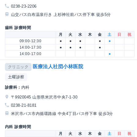
0238-23-2206
山交バス白布温泉行き 上杉神社前バス停下車 徒歩5分
歯科 診療時間
月
火
水
木
金
土
日
祝
09:00-12:30
●
●
●
●
●
14:00-17:30
●
●
●
●
14:00-17:00
●
医療法人社団小林医院
クリニック
土曜診察
診療科：
内科
〒9920045 山形県米沢市中央7-1-30
0238-21-8181
米沢市バス市内循環路線 中央4丁目バス停下車 徒歩3分
内科 診療時間
月
火
水
木
金
土
日
祝