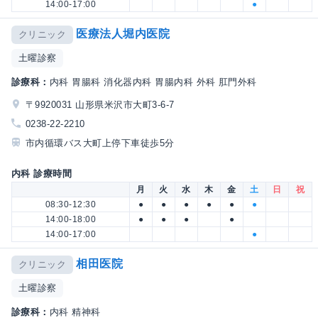
14:00-17:00
●
医療法人堀内医院
クリニック
土曜診察
診療科：
内科 胃腸科 消化器内科 胃腸内科 外科 肛門外科
〒9920031 山形県米沢市大町3-6-7
0238-22-2210
市内循環バス大町上停下車徒歩5分
内科 診療時間
月
火
水
木
金
土
日
祝
08:30-12:30
●
●
●
●
●
●
14:00-18:00
●
●
●
●
14:00-17:00
●
相田医院
クリニック
土曜診察
診療科：
内科 精神科