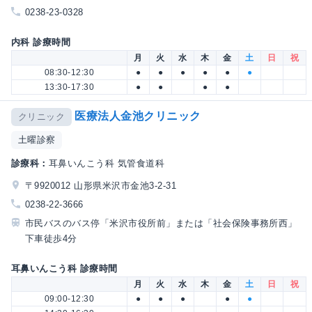
0238-23-0328
内科 診療時間
月
火
水
木
金
土
日
祝
08:30-12:30
●
●
●
●
●
●
13:30-17:30
●
●
●
●
医療法人金池クリニック
クリニック
土曜診察
診療科：
耳鼻いんこう科 気管食道科
〒9920012 山形県米沢市金池3-2-31
0238-22-3666
市民バスのバス停「米沢市役所前」または「社会保険事務所西」
下車徒歩4分
耳鼻いんこう科 診療時間
月
火
水
木
金
土
日
祝
09:00-12:30
●
●
●
●
●