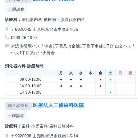
土曜診察
診療科：
消化器内科 糖尿病・脂質代謝内科
〒9920045 山形県米沢市中央3-4-36
0238-26-1020
米沢市循環バス / 中央1丁目又は金池1丁目下車徒歩7分 山交バス /
中央1丁目又は中央待合...
消化器内科 診療時間
月
火
水
木
金
土
日
祝
09:00-12:00
●
●
●
●
●
14:30-18:00
●
●
●
●
14:30-17:00
●
医療法人三條歯科医院
歯科診療所
土曜診察
診療科：
歯科 小児歯科 歯科口腔外科
〒9920038 山形県米沢市城南1-5-14