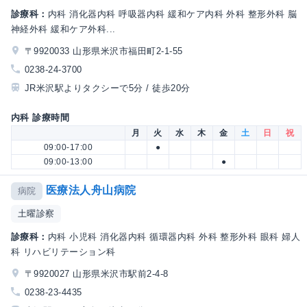
診療科：
内科 消化器内科 呼吸器内科 緩和ケア内科 外科 整形外科 脳
神経外科 緩和ケア外科...
〒9920033 山形県米沢市福田町2-1-55
0238-24-3700
JR米沢駅よりタクシーで5分 / 徒歩20分
内科 診療時間
月
火
水
木
金
土
日
祝
09:00-17:00
●
09:00-13:00
●
医療法人舟山病院
病院
土曜診察
診療科：
内科 小児科 消化器内科 循環器内科 外科 整形外科 眼科 婦人
科 リハビリテーション科
〒9920027 山形県米沢市駅前2-4-8
0238-23-4435