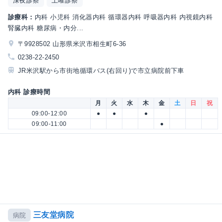
深夜診察
土曜診察
診療科：
内科 小児科 消化器内科 循環器内科 呼吸器内科 内視鏡内科
腎臓内科 糖尿病・内分...
〒9928502 山形県米沢市相生町6-36
0238-22-2450
JR米沢駅から市街地循環バス(右回り)で市立病院前下車
内科 診療時間
月
火
水
木
金
土
日
祝
09:00-12:00
●
●
●
09:00-11:00
●
三友堂病院
病院