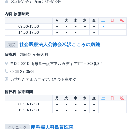
米沢駅から西方向に徒歩10分
内科 診療時間
月
火
水
木
金
土
日
祝
09:00-13:00
●
●
●
●
●
●
14:00-17:00
●
●
●
●
社会医療法人公徳会米沢こころの病院
病院
診療科：
精神科 心療内科
〒9920019 山形県米沢市アルカディア1丁目808番32
0238-27-0506
万世行きアルカディアバス停下車すぐ
精神科 診療時間
月
火
水
木
金
土
日
祝
08:30-12:00
●
●
●
●
●
13:30-17:00
●
●
●
●
●
産科婦人科島貫医院
クリニック