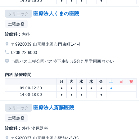
14:30-16:30
●
●
●
●
医療法人くまの医院
クリニック
土曜診察
診療科：
内科
〒9920039 山形県米沢市門東町1-4-4
0238-22-6000
市民バス上杉公園バス停下車徒歩5分九里学園西向かい
内科 診療時間
月
火
水
木
金
土
日
祝
09:00-12:30
●
●
●
●
●
●
14:00-18:00
●
●
●
●
医療法人斎藤医院
クリニック
土曜診察
診療科：
外科 泌尿器科
〒9920027 山形県米沢市駅前4-3-35