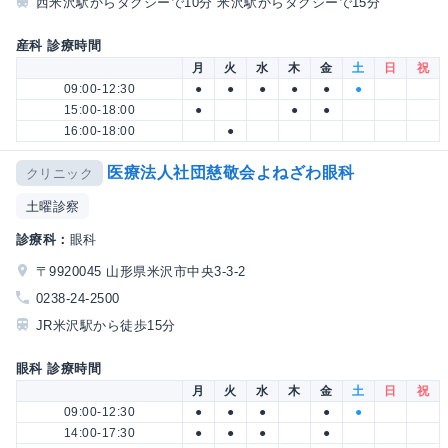
西米沢駅からタクシーで10分 米沢駅からタクシーで15分
産科 診療時間
月
火
水
木
金
土
日
祝
09:00-12:30
●
●
●
●
●
●
15:00-18:00
●
●
●
16:00-18:00
●
医療法人社団慈敬会よねざわ眼科
クリニック
土曜診察
診療科：
眼科
〒9920045 山形県米沢市中央3-3-2
0238-24-2500
JR米沢駅から徒歩15分
眼科 診療時間
月
火
水
木
金
土
日
祝
09:00-12:30
●
●
●
●
●
14:00-17:30
●
●
●
●