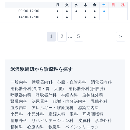
月
火
水
木
金
土
日
祝
09:00-12:00
●
●
●
●
●
●
14:00-17:00
●
●
●
●
…
1
2
5
>
米沢駅周辺から診療科を探す
一般内科
循環器内科
心臓・血管外科
消化器内科
消化器外科(食道・胃・大腸)
消化器外科(肝胆膵)
呼吸器内科
呼吸器外科
神経内科
脳神経外科
腎臓内科
泌尿器科
代謝・内分泌内科
乳腺外科
血液内科
アレルギー・膠原病科
感染症内科
小児科
小児外科
産婦人科
眼科
耳鼻咽喉科
整形外科
リハビリテーション科
皮膚科
形成外科
精神科・心療内科
救急科
ペインクリニック