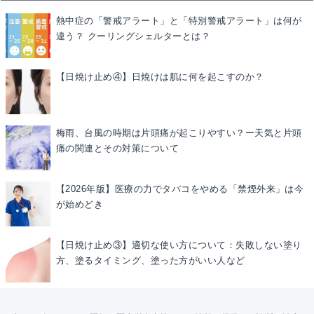
熱中症の「警戒アラート」と「特別警戒アラート」は何が
違う？ クーリングシェルターとは？
【日焼け止め④】日焼けは肌に何を起こすのか？
梅雨、台風の時期は片頭痛が起こりやすい？ー天気と片頭
痛の関連とその対策について
【2026年版】医療の力でタバコをやめる「禁煙外来」は今
が始めどき
【日焼け止め③】適切な使い方について：失敗しない塗り
方、塗るタイミング、塗った方がいい人など