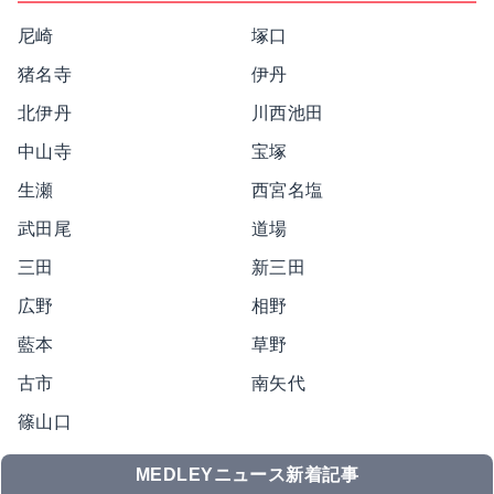
尼崎
塚口
猪名寺
伊丹
北伊丹
川西池田
中山寺
宝塚
生瀬
西宮名塩
武田尾
道場
三田
新三田
広野
相野
藍本
草野
古市
南矢代
篠山口
MEDLEYニュース新着記事