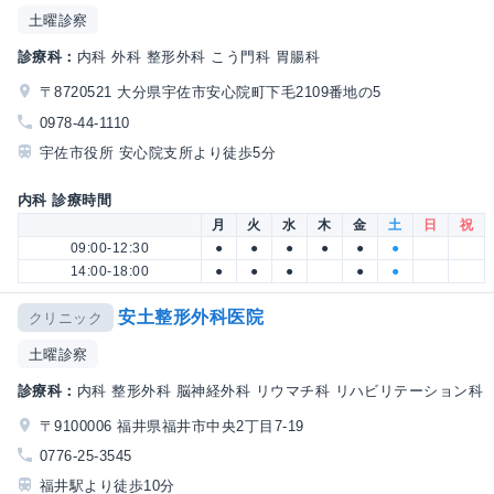
土曜診察
診療科：
内科 外科 整形外科 こう門科 胃腸科
〒8720521 大分県宇佐市安心院町下毛2109番地の5
0978-44-1110
宇佐市役所 安心院支所より徒歩5分
内科 診療時間
月
火
水
木
金
土
日
祝
09:00-12:30
●
●
●
●
●
●
14:00-18:00
●
●
●
●
●
安土整形外科医院
クリニック
土曜診察
診療科：
内科 整形外科 脳神経外科 リウマチ科 リハビリテーション科
〒9100006 福井県福井市中央2丁目7-19
0776-25-3545
福井駅より徒歩10分