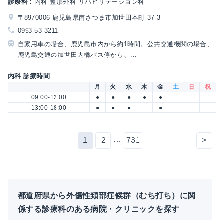
診療科：
内科 整形外科 リハビリテーション科
〒8970006 鹿児島県南さつま市加世田本町 37-3
0993-53-3211
自家用車の場合、鹿児島市内から約1時間。公共交通機関の場合、
鹿児島交通の加世田大橋バス停から、...
内科 診療時間
月
火
水
木
金
土
日
祝
09:00-12:00
●
●
●
●
●
13:00-18:00
●
●
●
●
…
1
2
731
>
都道府県から外傷性頚部症候群（むち打ち）に関
係する診療科のある病院・クリニックを探す