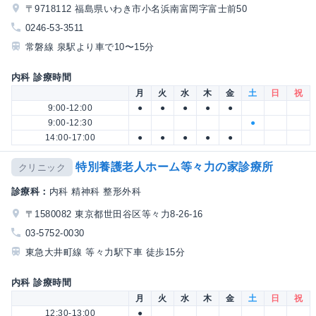
〒9718112 福島県いわき市小名浜南富岡字富士前50
0246-53-3511
常磐線 泉駅より車で10〜15分
内科 診療時間
月
火
水
木
金
土
日
祝
9:00-12:00
●
●
●
●
●
9:00-12:30
●
14:00-17:00
●
●
●
●
●
特別養護老人ホーム等々力の家診療所
クリニック
診療科：
内科 精神科 整形外科
〒1580082 東京都世田谷区等々力8-26-16
03-5752-0030
東急大井町線 等々力駅下車 徒歩15分
内科 診療時間
月
火
水
木
金
土
日
祝
12:30-13:00
●