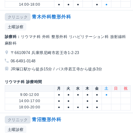
14:00-18:00
●
●
●
●
●
青木外科整形外科
クリニック
土曜診察
診療科：
リウマチ科 外科 整形外科 リハビリテーション科 放射線科
麻酔科
〒6610974 兵庫県尼崎市若王寺1-2-23
06-6491-0148
JR塚口駅から徒歩15分 / バス停若王寺から徒歩3分
リウマチ科 診療時間
月
火
水
木
金
土
日
祝
9:00-12:00
●
●
●
●
●
●
14:00-17:00
●
●
●
●
18:00-20:00
●
●
●
●
●
青沼整形外科
クリニック
土曜診察