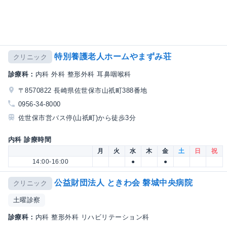
特別養護老人ホームやまずみ荘
クリニック
診療科：
内科 外科 整形外科 耳鼻咽喉科
〒8570822 長崎県佐世保市山祇町388番地
0956-34-8000
佐世保市営バス停(山祇町)から徒歩3分
内科 診療時間
月
火
水
木
金
土
日
祝
14:00-16:00
●
●
公益財団法人 ときわ会 磐城中央病院
クリニック
土曜診察
診療科：
内科 整形外科 リハビリテーション科