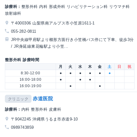
診療科：
整形外科 内科 形成外科 リハビリテーション科 リウマチ科
放射線科
〒4000306 山梨県南アルプス市小笠原1611-1
055-282-0811
JR中央線甲府駅より櫛形方面行き小笠橋バス停にて下車、徒歩3分
/ JR身延線東花輪駅より小笠...
整形外科 診療時間
月
火
水
木
金
土
日
祝
8:30-12:00
●
●
●
●
●
●
16:00-18:00
●
●
●
16:00-19:00
●
●
赤道医院
クリニック
診療科：
内科 整形外科 皮膚科
〒9042245 沖縄県うるま市赤道9-10
0989743859