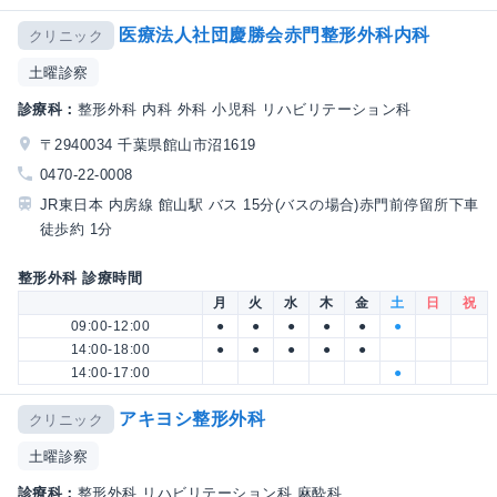
医療法人社団慶勝会赤門整形外科内科
クリニック
土曜診察
診療科：
整形外科 内科 外科 小児科 リハビリテーション科
〒2940034 千葉県館山市沼1619
0470-22-0008
JR東日本 内房線 館山駅 バス 15分(バスの場合)赤門前停留所下車
徒歩約 1分
整形外科 診療時間
月
火
水
木
金
土
日
祝
09:00-12:00
●
●
●
●
●
●
14:00-18:00
●
●
●
●
●
14:00-17:00
●
アキヨシ整形外科
クリニック
土曜診察
診療科：
整形外科 リハビリテーション科 麻酔科