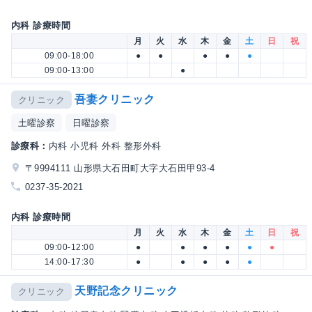
内科 診療時間
月
火
水
木
金
土
日
祝
09:00-18:00
●
●
●
●
●
09:00-13:00
●
吾妻クリニック
クリニック
土曜診察
日曜診察
診療科：
内科 小児科 外科 整形外科
〒9994111 山形県大石田町大字大石田甲93-4
0237-35-2021
内科 診療時間
月
火
水
木
金
土
日
祝
09:00-12:00
●
●
●
●
●
●
14:00-17:30
●
●
●
●
●
天野記念クリニック
クリニック