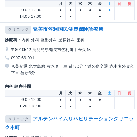
月
火
水
木
金
土
日
祝
09:00-12:00
●
●
●
●
●
●
14:00-17:00
●
●
●
奄美市笠利国民健康保険診療所
クリニック
診療科：
内科 外科 整形外科 泌尿器科 歯科
〒8940512 鹿児島県奄美市笠利町中金久45
0997-63-0011
奄美交通 北大島線 赤木名下車 徒歩3分 / 道の島交通 赤木名外金久
下車 徒歩3分
内科 診療時間
月
火
水
木
金
土
日
祝
09:00-12:00
●
●
●
●
●
16:00-18:00
●
●
●
アルテンハイムリハビリテーションクリニッ
クリニック
ク本町