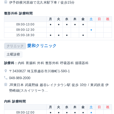
伊予鉄横河原線で北久米駅下車 / 徒歩15分
整形外科 診療時間
月
火
水
木
金
土
日
祝
09:00-13:00
●
●
●
●
●
09:00-12:30
●
15:00-18:30
●
●
●
●
愛和クリニック
クリニック
土曜診察
診療科：
内科 胃腸科 外科 整形外科 呼吸器科 循環器科
〒3430827 埼玉県越谷市川柳町1-590-1
048-989-2000
JR東日本 武蔵野線 越谷レイクタウン駅 徒歩 10分 / 東武鉄道 伊
勢崎線(スカイツリーラ...
内科 診療時間
月
火
水
木
金
土
日
祝
09:00-12:00
●
●
●
●
●
●