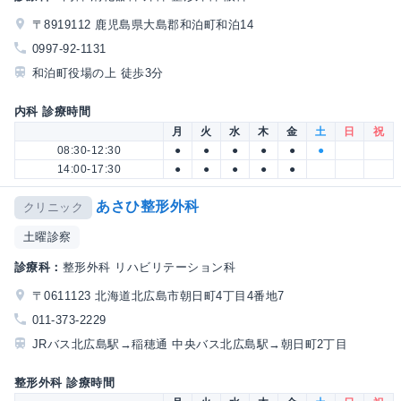
〒8919112 鹿児島県大島郡和泊町和泊14
0997-92-1131
和泊町役場の上 徒歩3分
内科 診療時間
月
火
水
木
金
土
日
祝
08:30-12:30
●
●
●
●
●
●
14:00-17:30
●
●
●
●
●
あさひ整形外科
クリニック
土曜診察
診療科：
整形外科 リハビリテーション科
〒0611123 北海道北広島市朝日町4丁目4番地7
011-373-2229
JRバス北広島駅→稲穂通 中央バス北広島駅→朝日町2丁目
整形外科 診療時間