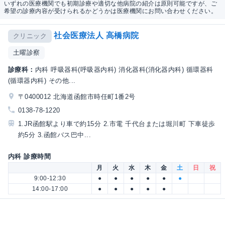
いずれの医療機関でも初期診療や適切な他病院の紹介は原則可能ですが、ご
希望の診療内容が受けられるかどうかは医療機関にお問い合わせください。
社会医療法人 高橋病院
クリニック
土曜診察
診療科：
内科 呼吸器科(呼吸器内科) 消化器科(消化器内科) 循環器科
(循環器内科) その他...
〒0400012 北海道函館市時任町1番2号
0138-78-1220
1.JR函館駅より車で約15分 2.市電 千代台または堀川町 下車徒歩
約5分 3.函館バス巴中...
内科 診療時間
月
火
水
木
金
土
日
祝
9:00-12:30
●
●
●
●
●
●
14:00-17:00
●
●
●
●
●