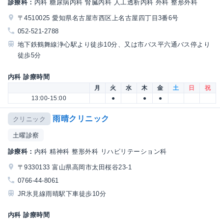
診療科：
内科 糖尿病内科 腎臓内科 人工透析内科 外科 整形外科
〒4510025 愛知県名古屋市西区上名古屋四丁目3番6号
052-521-2788
地下鉄鶴舞線浄心駅より徒歩10分、又は市バス平六通バス停より
徒歩5分
内科 診療時間
月
火
水
木
金
土
日
祝
13:00-15:00
●
●
●
雨晴クリニック
クリニック
土曜診察
診療科：
内科 精神科 整形外科 リハビリテーション科
〒9330133 富山県高岡市太田桜谷23-1
0766-44-8061
JR氷見線雨晴駅下車徒歩10分
内科 診療時間