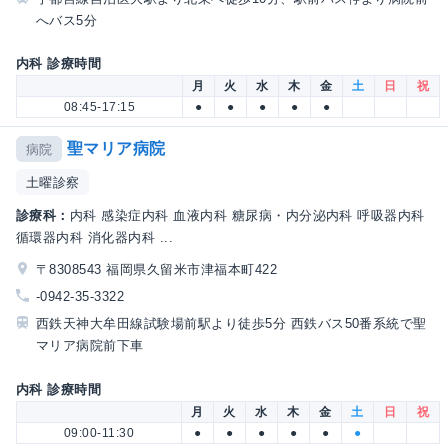
へバス5分
内科 診療時間
月
火
水
木
金
土
日
祝
08:45-17:15
●
●
●
●
●
聖マリア病院
病院
土曜診察
診療科：
内科 感染症内科 血液内科 糖尿病・内分泌内科 呼吸器内科
循環器内科 消化器内科 ...
〒8308543 福岡県久留米市津福本町422
-0942-35-3322
西鉄天神大牟田線試験場前駅より徒歩5分 西鉄バス50番系統で聖
マリア病院前下車
内科 診療時間
月
火
水
木
金
土
日
祝
09:00-11:30
●
●
●
●
●
●