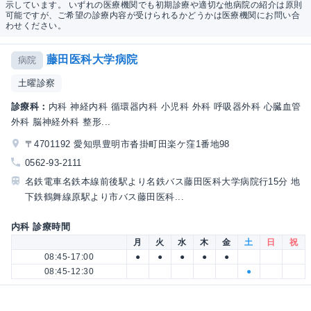
示しています。 いずれの医療機関でも初期診療や適切な他病院の紹介は原則
可能ですが、ご希望の診療内容が受けられるかどうかは医療機関にお問い合
わせください。
藤田医科大学病院
病院
土曜診察
診療科：
内科 神経内科 循環器内科 小児科 外科 呼吸器外科 心臓血管
外科 脳神経外科 整形...
〒4701192 愛知県豊明市沓掛町田楽ケ窪1番地98
0562-93-2111
名鉄電車名鉄本線前後駅より名鉄バス藤田医科大学病院行15分 地
下鉄鶴舞線原駅より市バス藤田医科...
内科 診療時間
月
火
水
木
金
土
日
祝
08:45-17:00
●
●
●
●
●
08:45-12:30
●