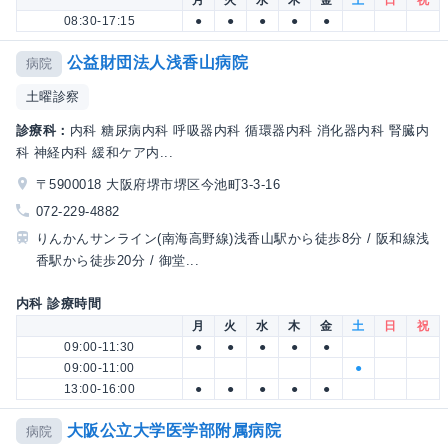
月
火
水
木
金
土
日
祝
08:30-17:15
●
●
●
●
●
公益財団法人浅香山病院
病院
土曜診察
診療科：
内科 糖尿病内科 呼吸器内科 循環器内科 消化器内科 腎臓内
科 神経内科 緩和ケア内...
〒5900018 大阪府堺市堺区今池町3-3-16
072-229-4882
りんかんサンライン(南海高野線)浅香山駅から徒歩8分 / 阪和線浅
香駅から徒歩20分 / 御堂...
内科 診療時間
月
火
水
木
金
土
日
祝
09:00-11:30
●
●
●
●
●
09:00-11:00
●
13:00-16:00
●
●
●
●
●
大阪公立大学医学部附属病院
病院