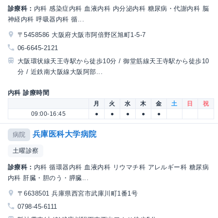
診療科：
内科 感染症内科 血液内科 内分泌内科 糖尿病・代謝内科 脳
神経内科 呼吸器内科 循...
〒5458586 大阪府大阪市阿倍野区旭町1-5-7
06-6645-2121
大阪環状線天王寺駅から徒歩10分 / 御堂筋線天王寺駅から徒歩10
分 / 近鉄南大阪線大阪阿部...
内科 診療時間
月
火
水
木
金
土
日
祝
09:00-16:45
●
●
●
●
●
兵庫医科大学病院
病院
土曜診察
診療科：
内科 循環器内科 血液内科 リウマチ科 アレルギー科 糖尿病
内科 肝臓・胆のう・膵臓...
〒6638501 兵庫県西宮市武庫川町1番1号
0798-45-6111