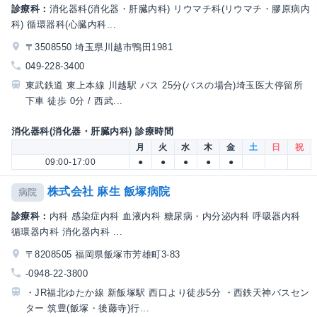
診療科：
消化器科(消化器・肝臓内科) リウマチ科(リウマチ・膠原病内
科) 循環器科(心臓内科...
〒3508550 埼玉県川越市鴨田1981
049-228-3400
東武鉄道 東上本線 川越駅 バス 25分(バスの場合)埼玉医大停留所
下車 徒歩 0分 / 西武...
消化器科(消化器・肝臓内科) 診療時間
月
火
水
木
金
土
日
祝
09:00-17:00
●
●
●
●
●
株式会社 麻生 飯塚病院
病院
診療科：
内科 感染症内科 血液内科 糖尿病・内分泌内科 呼吸器内科
循環器内科 消化器内科 ...
〒8208505 福岡県飯塚市芳雄町3-83
-0948-22-3800
・JR福北ゆたか線 新飯塚駅 西口より徒歩5分 ・西鉄天神バスセン
ター 筑豊(飯塚・後藤寺)行...