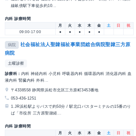
線畝傍駅下車徒歩約10...
内科 診療時間
月
火
水
木
金
土
日
祝
09:00-17:00
●
●
●
●
●
社会福祉法人聖隷福祉事業団総合病院聖隷三方原
病院
病院
土曜診察
診療科：
内科 神経内科 小児科 呼吸器内科 循環器内科 消化器内科 血
液内科 腎臓内科 外科...
〒4338558 静岡県浜松市北区三方原町3453番地
053-436-1251
1.JR浜松駅よりバスで約50分 / 駅北口バスターミナルの15番のり
ば「市役所 三方原聖隷経...
内科 診療時間
月
火
水
木
金
土
日
祝