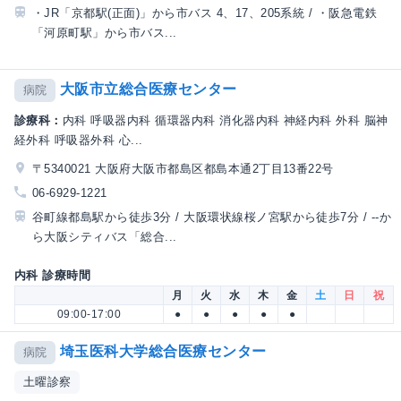
・JR「京都駅(正面)」から市バス 4、17、205系統 / ・阪急電鉄
「河原町駅」から市バス...
大阪市立総合医療センター
病院
診療科：
内科 呼吸器内科 循環器内科 消化器内科 神経内科 外科 脳神
経外科 呼吸器外科 心...
〒5340021 大阪府大阪市都島区都島本通2丁目13番22号
06-6929-1221
谷町線都島駅から徒歩3分 / 大阪環状線桜ノ宮駅から徒歩7分 / --か
ら大阪シティバス「総合...
内科 診療時間
月
火
水
木
金
土
日
祝
09:00-17:00
●
●
●
●
●
埼玉医科大学総合医療センター
病院
土曜診察