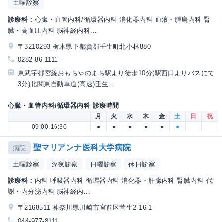
土曜診察
診療科：
心臓・血管内科/循環器内科 消化器内科 血液・腫瘍内科 腎
臓・高血圧内科 脳神経内科...
〒3210293 栃木県下都賀郡壬生町北小林880
0282-86-1111
東武宇都宮線おもちゃのまち駅より徒歩10分(駅西口よりバスにて
3分)北関東自動車道(高速)壬生...
心臓・血管内科/循環器内科 診療時間
月
火
水
木
金
土
日
祝
09:00-16:30
●
●
●
●
●
●
聖マリアンナ医科大学病院
病院
土曜診察
深夜診察
日曜診察
休日診察
診療科：
内科 呼吸器内科 循環器内科 消化器・肝臓内科 腎臓内科 代
謝・内分泌内科 脳神経内...
〒2168511 神奈川県川崎市宮前区菅生2-16-1
044-977-8111