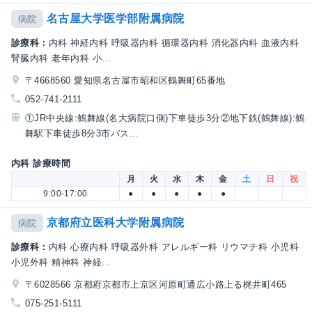
名古屋大学医学部附属病院
病院
診療科：
内科 神経内科 呼吸器内科 循環器内科 消化器内科 血液内科
腎臓内科 老年内科 小...
〒4668560 愛知県名古屋市昭和区鶴舞町65番地
052-741-2111
①JR中央線:鶴舞線(名大病院口側)下車徒歩3分②地下鉄(鶴舞線):鶴
舞駅下車徒歩8分3市バス...
内科 診療時間
月
火
水
木
金
土
日
祝
9:00-17:00
●
●
●
●
●
京都府立医科大学附属病院
病院
診療科：
内科 心療内科 呼吸器外科 アレルギー科 リウマチ科 小児科
小児外科 精神科 神経...
〒6028566 京都府京都市上京区河原町通広小路上る梶井町465
075-251-5111