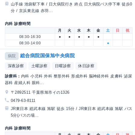
山手線 池袋駅下車 / 日大病院行き 終点 日大病院バス停下車 徒歩0
分 / 京浜東北線 赤羽...
内科 診療時間
月
火
水
木
金
土
日
祝
08:30-16:30
●
●
●
●
●
08:30-14:00
●
総合病院国保旭中央病院
病院
深夜診察
土曜診察
日曜診察
休日診察
診療科：
内科 小児科 外科 整形外科 形成外科 脳神経外科 皮膚科 泌尿
器科 産婦人科 眼科...
〒2892511 千葉県旭市イの1326
0479-63-8111
JR東日本 総武本線 旭駅 徒歩 15分 / JR東日本 総武本線 旭駅 バス
5分(バスの場...
内科 診療時間