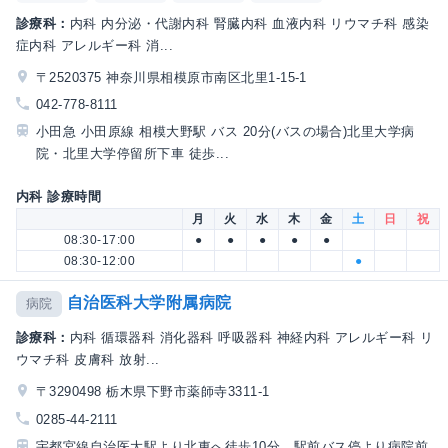
診療科：
内科 内分泌・代謝内科 腎臓内科 血液内科 リウマチ科 感染
症内科 アレルギー科 消...
〒2520375 神奈川県相模原市南区北里1-15-1
042-778-8111
小田急 小田原線 相模大野駅 バス 20分(バスの場合)北里大学病
院・北里大学停留所下車 徒歩...
内科 診療時間
月
火
水
木
金
土
日
祝
08:30-17:00
●
●
●
●
●
08:30-12:00
●
自治医科大学附属病院
病院
診療科：
内科 循環器科 消化器科 呼吸器科 神経内科 アレルギー科 リ
ウマチ科 皮膚科 放射...
〒3290498 栃木県下野市薬師寺3311-1
0285-44-2111
宇都宮線自治医大駅より北東へ徒歩10分、駅前バス停より病院前