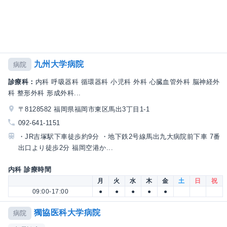
九州大学病院
病院
診療科：
内科 呼吸器科 循環器科 小児科 外科 心臓血管外科 脳神経外
科 整形外科 形成外科...
〒8128582 福岡県福岡市東区馬出3丁目1-1
092-641-1151
・JR吉塚駅下車徒歩約9分 ・地下鉄2号線馬出九大病院前下車 7番
出口より徒歩2分 福岡空港か...
内科 診療時間
月
火
水
木
金
土
日
祝
09:00-17:00
●
●
●
●
●
獨協医科大学病院
病院