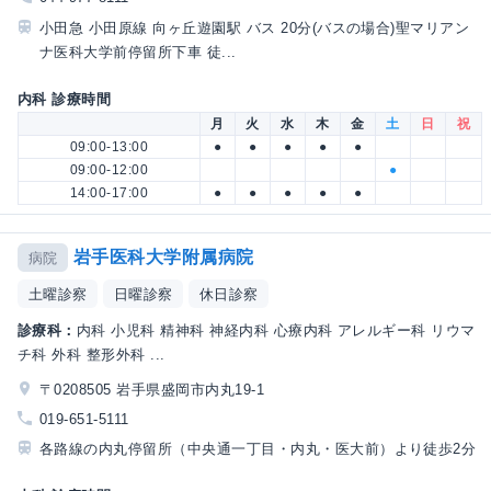
小田急 小田原線 向ヶ丘遊園駅 バス 20分(バスの場合)聖マリアン
ナ医科大学前停留所下車 徒...
内科 診療時間
月
火
水
木
金
土
日
祝
09:00-13:00
●
●
●
●
●
09:00-12:00
●
14:00-17:00
●
●
●
●
●
岩手医科大学附属病院
病院
土曜診察
日曜診察
休日診察
診療科：
内科 小児科 精神科 神経内科 心療内科 アレルギー科 リウマ
チ科 外科 整形外科 ...
〒0208505 岩手県盛岡市内丸19-1
019-651-5111
各路線の内丸停留所（中央通一丁目・内丸・医大前）より徒歩2分