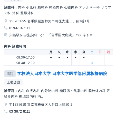
診療科：
内科 小児科 精神科 神経内科 心療内科 アレルギー科 リウマ
チ科 外科 整形外科 ...
〒0283695 岩手県紫波郡矢巾町医大通二丁目1番1号
019-613-7111
矢幅駅から徒歩約15分、「岩手医大病院」バス停下車
内科 診療時間
月
火
水
木
金
土
日
祝
08:30-17:00
●
●
●
●
●
08:30-12:30
●
学校法人日本大学 日本大学医学部附属板橋病院
病院
土曜診察
診療科：
内科 血液内科 内分泌内科 糖尿病・代謝内科 脳神経内科 呼
吸器内科 循環器内科 消...
〒1738610 東京都板橋区大谷口上町30-1
03-3972-8111