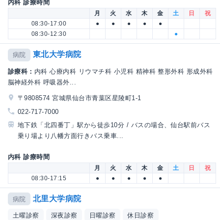
内科 診療時間
月
火
水
木
金
土
日
祝
08:30-17:00
●
●
●
●
●
08:30-12:30
●
東北大学病院
病院
診療科：
内科 心療内科 リウマチ科 小児科 精神科 整形外科 形成外科
脳神経外科 呼吸器外...
〒9808574 宮城県仙台市青葉区星陵町1-1
022-717-7000
地下鉄「北四番丁」駅から徒歩10分 / バスの場合、仙台駅前バス
乗り場より八幡方面行きバス乗車...
内科 診療時間
月
火
水
木
金
土
日
祝
08:30-17:15
●
●
●
●
●
北里大学病院
病院
土曜診察
深夜診察
日曜診察
休日診察