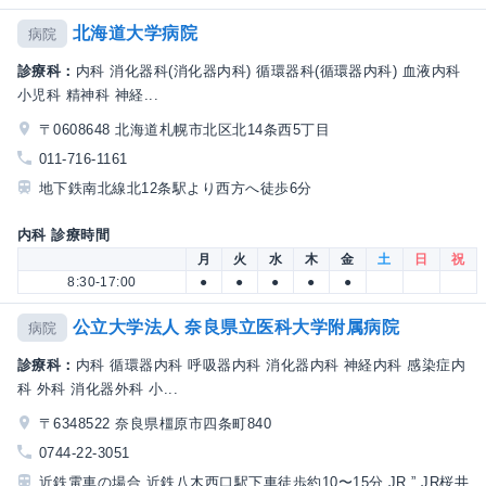
北海道大学病院
病院
診療科：
内科 消化器科(消化器内科) 循環器科(循環器内科) 血液内科
小児科 精神科 神経...
〒0608648 北海道札幌市北区北14条西5丁目
011-716-1161
地下鉄南北線北12条駅より西方へ徒歩6分
内科 診療時間
月
火
水
木
金
土
日
祝
8:30-17:00
●
●
●
●
●
公立大学法人 奈良県立医科大学附属病院
病院
診療科：
内科 循環器内科 呼吸器内科 消化器内科 神経内科 感染症内
科 外科 消化器外科 小...
〒6348522 奈良県橿原市四条町840
0744-22-3051
近鉄電車の場合 近鉄八木西口駅下車徒歩約10〜15分 JR ” JR桜井