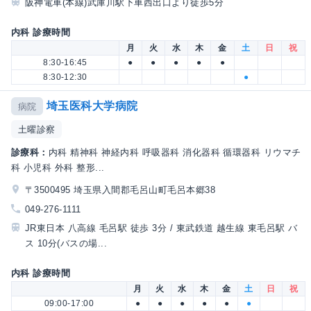
阪神電車(本線)武庫川駅下車西出口より徒歩5分
内科 診療時間
月
火
水
木
金
土
日
祝
8:30-16:45
●
●
●
●
●
8:30-12:30
●
埼玉医科大学病院
病院
土曜診察
診療科：
内科 精神科 神経内科 呼吸器科 消化器科 循環器科 リウマチ
科 小児科 外科 整形...
〒3500495 埼玉県入間郡毛呂山町毛呂本郷38
049-276-1111
JR東日本 八高線 毛呂駅 徒歩 3分 / 東武鉄道 越生線 東毛呂駅 バ
ス 10分(バスの場...
内科 診療時間
月
火
水
木
金
土
日
祝
09:00-17:00
●
●
●
●
●
●