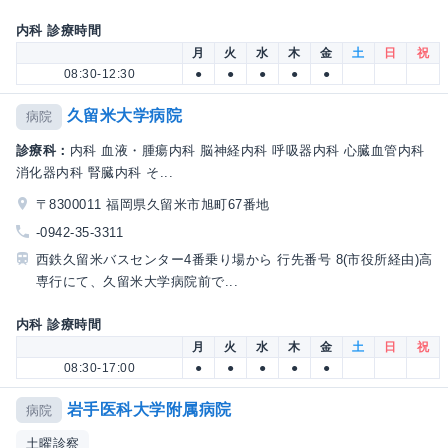
内科 診療時間
月
火
水
木
金
土
日
祝
08:30-12:30
●
●
●
●
●
久留米大学病院
病院
診療科：
内科 血液・腫瘍内科 脳神経内科 呼吸器内科 心臓血管内科
消化器内科 腎臓内科 そ...
〒8300011 福岡県久留米市旭町67番地
-0942-35-3311
西鉄久留米バスセンター4番乗り場から 行先番号 8(市役所経由)高
専行にて、久留米大学病院前で...
内科 診療時間
月
火
水
木
金
土
日
祝
08:30-17:00
●
●
●
●
●
岩手医科大学附属病院
病院
土曜診察