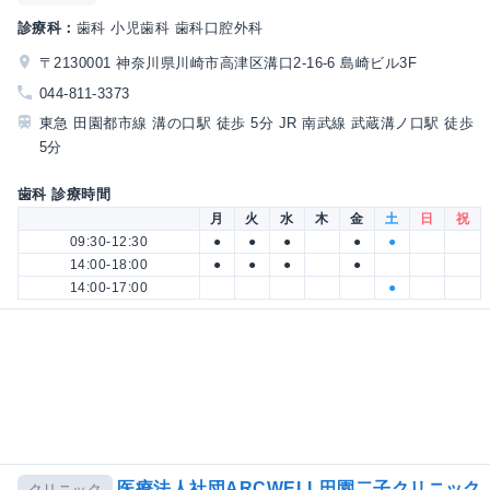
診療科：
歯科 小児歯科 歯科口腔外科
〒2130001 神奈川県川崎市高津区溝口2-16-6 島崎ビル3F
044-811-3373
東急 田園都市線 溝の口駅 徒歩 5分 JR 南武線 武蔵溝ノ口駅 徒歩
5分
歯科 診療時間
月
火
水
木
金
土
日
祝
09:30-12:30
●
●
●
●
●
14:00-18:00
●
●
●
●
14:00-17:00
●
医療法人社団ARCWELL田園二子クリニック
クリニック