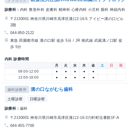
診療科：
内科 整形外科 皮膚科 精神科 心療内科 小児科 眼科 神経内科
〒2130001 神奈川県川崎市高津区溝口2-16-5 アイピー溝の口ビル
2階
044-850-2122
東急 田園都市線 溝の口駅 徒歩 5分 / JR 南武線 武蔵溝ノ口駅 徒
歩 5分
内科 診療時間
月
火
水
木
金
土
日
祝
09:00-12:00
●
●
●
●
●
13:00-18:00
●
●
●
●
●
溝の口ながむら歯科
歯科診療所
土曜診察
日曜診察
診療科：
歯科
〒2130001 神奈川県川崎市高津区溝口2-16-3六軒町伍番館1F-A
044-455-7700