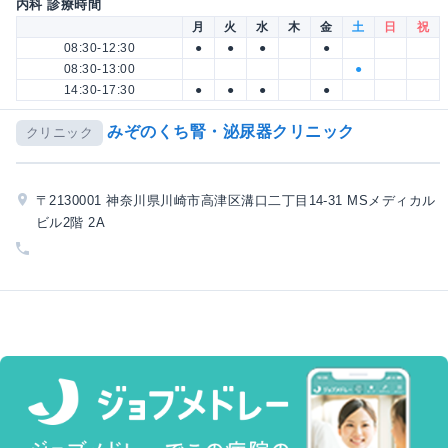
内科 診療時間
月
火
水
木
金
土
日
祝
08:30-12:30
●
●
●
●
08:30-13:00
●
14:30-17:30
●
●
●
●
みぞのくち腎・泌尿器クリニック
クリニック
〒2130001 神奈川県川崎市高津区溝口二丁目14-31 MSメディカル
ビル2階 2A