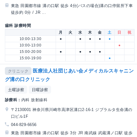
東急 田園都市線 溝の口駅 徒歩 4分(バスの場合)溝の口停留所下車
徒歩約 0分 / JR ...
歯科 診療時間
月
火
水
木
金
土
日
祝
10:00-13:30
●
●
●
●
●
10:00-13:00
●
15:00-20:00
●
●
●
●
15:00-19:00
●
医療法人社団じあい会メディカルスキャニン
クリニック
グ溝の口クリニック
土曜診察
日曜診察
診療科：
内科 放射線科
〒2130001 神奈川県川崎市高津区溝口2-16-1 ジブラルタ生命溝の
口ビル1F
044-829-6656
東急 田園都市線 溝の口駅 徒歩 3分 JR 南武線 武蔵溝ノ口駅 徒歩