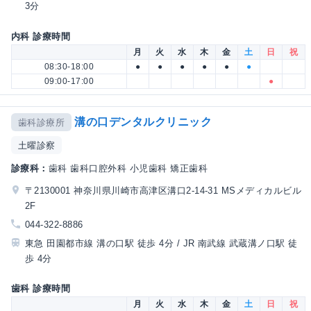
3分
内科 診療時間
月
火
水
木
金
土
日
祝
08:30-18:00
●
●
●
●
●
●
09:00-17:00
●
溝の口デンタルクリニック
歯科診療所
土曜診察
診療科：
歯科 歯科口腔外科 小児歯科 矯正歯科
〒2130001 神奈川県川崎市高津区溝口2-14-31 MSメディカルビル
2F
044-322-8886
東急 田園都市線 溝の口駅 徒歩 4分 / JR 南武線 武蔵溝ノ口駅 徒
歩 4分
歯科 診療時間
月
火
水
木
金
土
日
祝