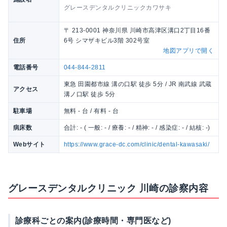
グレースデンタルクリニックカワサキ
〒 213-0001 神奈川県 川崎市高津区溝口2丁目16番
住所
6号 シマザキビル3階 302号室
地図アプリで開く
電話番号
044-844-2811
東急 田園都市線 溝の口駅 徒歩 5分 / JR 南武線 武蔵
アクセス
溝ノ口駅 徒歩 5分
駐車場
無料 - 台 / 有料 - 台
病床数
合計: - ( 一般: - / 療養: - / 精神: - / 感染症: - / 結核: -)
Webサイト
https://www.grace-dc.com/clinic/dental-kawasaki/
グレースデンタルクリニック 川崎の診察内容
診療科ごとの案内(診療時間・専門医など)