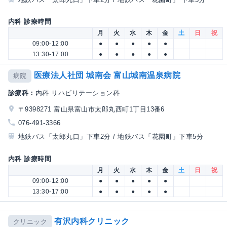
内科 診療時間
月
火
水
木
金
土
日
祝
09:00-12:00
●
●
●
●
●
13:30-17:00
●
●
●
●
●
医療法人社団 城南会 富山城南温泉病院
病院
診療科：
内科 リハビリテーション科
〒9398271 富山県富山市太郎丸西町1丁目13番6
076-491-3366
地鉄バス「太郎丸口」下車2分 / 地鉄バス「花園町」下車5分
内科 診療時間
月
火
水
木
金
土
日
祝
09:00-12:00
●
●
●
●
●
13:30-17:00
●
●
●
●
●
有沢内科クリニック
クリニック