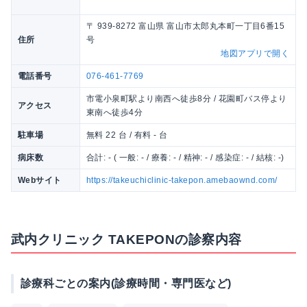
〒 939-8272 富山県 富山市太郎丸本町一丁目6番15
住所
号
地図アプリで開く
電話番号
076-461-7769
市電小泉町駅より南西へ徒歩8分 / 花園町バス停より
アクセス
東南へ徒歩4分
駐車場
無料 22 台 / 有料 - 台
病床数
合計: - ( 一般: - / 療養: - / 精神: - / 感染症: - / 結核: -)
Webサイト
https://takeuchiclinic-takepon.amebaownd.com/
武内クリニック TAKEPONの診察内容
診療科ごとの案内(診療時間・専門医など)