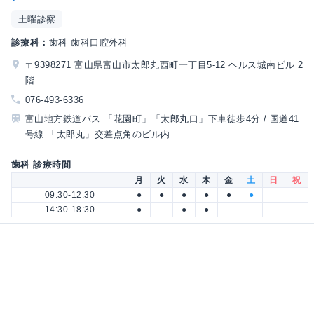
土曜診察
診療科：
歯科 歯科口腔外科
〒9398271 富山県富山市太郎丸西町一丁目5-12 ヘルス城南ビル 2
階
076-493-6336
富山地方鉄道バス 「花園町」「太郎丸口」下車徒歩4分 / 国道41
号線 「太郎丸」交差点角のビル内
歯科 診療時間
月
火
水
木
金
土
日
祝
09:30-12:30
●
●
●
●
●
●
14:30-18:30
●
●
●