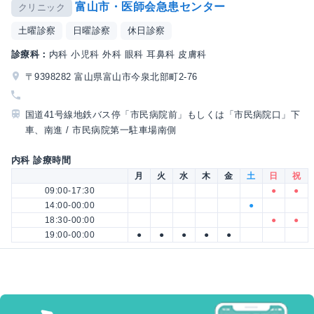
富山市・医師会急患センター
クリニック
土曜診察
日曜診察
休日診察
診療科：
内科 小児科 外科 眼科 耳鼻科 皮膚科
〒9398282 富山県富山市今泉北部町2-76
国道41号線地鉄バス停「市民病院前」もしくは「市民病院口」下
車、南進 / 市民病院第一駐車場南側
内科 診療時間
月
火
水
木
金
土
日
祝
09:00-17:30
●
●
14:00-00:00
●
18:30-00:00
●
●
19:00-00:00
●
●
●
●
●