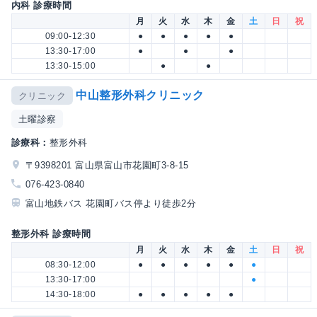
内科 診療時間
月
火
水
木
金
土
日
祝
09:00-12:30
●
●
●
●
●
13:30-17:00
●
●
●
13:30-15:00
●
●
中山整形外科クリニック
クリニック
土曜診察
診療科：
整形外科
〒9398201 富山県富山市花園町3-8-15
076-423-0840
富山地鉄バス 花園町バス停より徒歩2分
整形外科 診療時間
月
火
水
木
金
土
日
祝
08:30-12:00
●
●
●
●
●
●
13:30-17:00
●
14:30-18:00
●
●
●
●
●