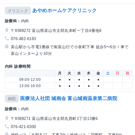
あやめホームケアクリニック
クリニック
診療科：
内科
〒9398272 富山県富山市太郎丸本町一丁目4番地9
076-482-6183
富山駅から市電1番線で南富山行で小泉町下車 徒歩5〜6分 / 車で
富山インターより10分
内科 診療時間
月
火
水
木
金
土
日
祝
09:00-12:00
●
●
●
●
●
13:00-16:00
●
●
●
●
●
医療法人社団 城南会 富山城南温泉第二病院
病院
診療科：
内科
〒9398271 富山県富山市太郎丸西町1丁目13番6
076-421-6300
地鉄バス「太郎丸口」下車2分 / 地鉄バス「花園町」 下車5分