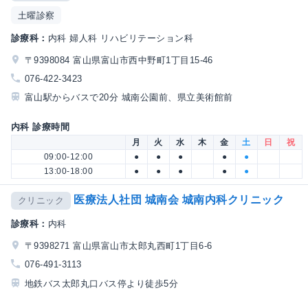
土曜診察
診療科：
内科 婦人科 リハビリテーション科
〒9398084 富山県富山市西中野町1丁目15-46
076-422-3423
富山駅からバスで20分 城南公園前、県立美術館前
内科 診療時間
月
火
水
木
金
土
日
祝
09:00-12:00
●
●
●
●
●
13:00-18:00
●
●
●
●
●
医療法人社団 城南会 城南内科クリニック
クリニック
診療科：
内科
〒9398271 富山県富山市太郎丸西町1丁目6-6
076-491-3113
地鉄バス太郎丸口バス停より徒歩5分