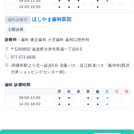
09:00-12:00
●
●
●
●
●
14:40-18:00
●
●
●
●
ほしやま歯科医院
歯科診療所
土曜診察
診療科：
歯科 矯正歯科 小児歯科 歯科口腔外科
〒5200802 滋賀県大津市馬場一丁目8-5
077-572-6935
JR膳所駅より北へ徒歩5分 京阪バス、近江鉄道バス「義仲寺(西武
大津ショッピングセンター前)」...
歯科 診療時間
月
火
水
木
金
土
日
祝
09:00-13:00
●
●
●
●
●
14:30-18:00
●
●
●
●
●