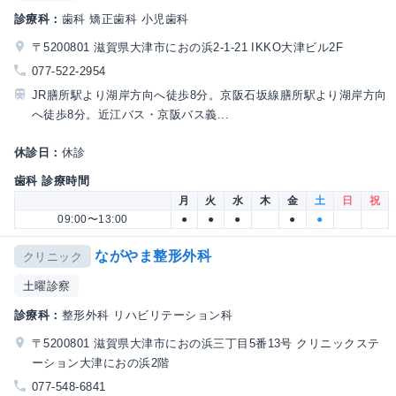
診療科：
歯科 矯正歯科 小児歯科
〒5200801 滋賀県大津市におの浜2-1-21 IKKO大津ビル2F
077-522-2954
JR膳所駅より湖岸方向へ徒歩8分。京阪石坂線膳所駅より湖岸方向
へ徒歩8分。近江バス・京阪バス義...
休診日：
休診
歯科 診療時間
月
火
水
木
金
土
日
祝
09:00〜13:00
●
●
●
●
●
ながやま整形外科
クリニック
土曜診察
診療科：
整形外科 リハビリテーション科
〒5200801 滋賀県大津市におの浜三丁目5番13号 クリニックステ
ーション大津におの浜2階
077-548-6841