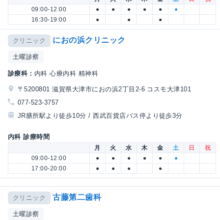
09:00-12:00
●
●
●
●
●
●
16:30-19:00
●
●
●
におの浜クリニック
クリニック
土曜診察
診療科：
内科 心療内科 精神科
〒5200801 滋賀県大津市におの浜2丁目2-6 コスモ大津101
077-523-3757
JR膳所駅より徒歩10分 / 西武百貨店バス停より徒歩3分
内科 診療時間
月
火
水
木
金
土
日
祝
09:00-12:00
●
●
●
●
●
●
17:00-20:00
●
●
●
●
古藤第二歯科
クリニック
土曜診察