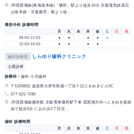
JR琵琶湖線(東海道本線)「膳所」駅より徒歩10分 京阪電気鉄道石
山坂本線「京阪膳所」駅より徒...
整形外科 診療時間
月
火
水
木
金
土
日
祝
09:00-12:00
●
●
●
●
●
15:00-18:00
●
●
●
●
しらゆり歯科クリニック
歯科診療所
土曜診察
診療科：
歯科 小児歯科
〒5200802 滋賀県大津市馬場一丁目7-12ときめきビル3C
077-525-7280
JR琵琶湖線膳所駅 京阪電車膳所駅下車 琵琶湖方向へときめき坂経
由で徒歩5分 におの浜2丁目交...
歯科 診療時間
月
火
水
木
金
土
日
祝