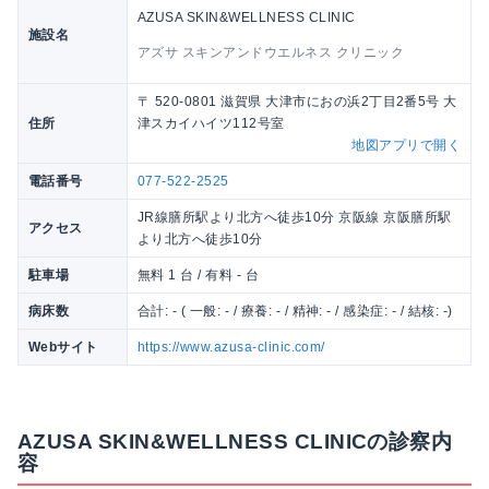
AZUSA SKIN&WELLNESS CLINIC
施設名
アズサ スキンアンドウエルネス クリニック
〒 520-0801 滋賀県 大津市におの浜2丁目2番5号 大
住所
津スカイハイツ112号室
地図アプリで開く
電話番号
077-522-2525
JR線膳所駅より北方へ徒歩10分 京阪線 京阪膳所駅
アクセス
より北方へ徒歩10分
駐車場
無料 1 台 / 有料 - 台
病床数
合計: - ( 一般: - / 療養: - / 精神: - / 感染症: - / 結核: -)
Webサイト
https://www.azusa-clinic.com/
AZUSA SKIN&WELLNESS CLINICの診察内
容