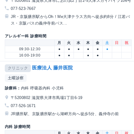
〒5200801 滋賀県大津市におの浜2丁目2-5大津スカイハイツ106号
077-523-7667
JR・京阪膳所駅からOh！Me大津テラス方向へ徒歩約8分 / 江若バ
ス・京阪バスの義仲寺前バス...
アレルギー科 診療時間
月
火
水
木
金
土
日
祝
09:30-12:30
●
●
●
●
●
●
16:00-19:00
●
●
●
●
医療法人 藤井医院
クリニック
土曜診察
診療科：
内科 呼吸器内科 小児科
〒5200802 滋賀県大津市馬場1丁目6-19
077-526-1671
JR膳所駅、京阪膳所駅から湖畔方向へ徒歩5分、義仲寺の前
内科 診療時間
月
火
水
木
金
土
日
祝