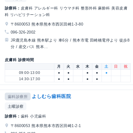
診療科：
皮膚科 アレルギー科 リウマチ科 整形外科 麻酔科 美容皮膚
科 リハビリテーション科
〒8600053 熊本県熊本市西区田崎1-3-80
096-326-2002
JR鹿児島本線 熊本駅より 車6分 / 熊本市電 田崎橋電停より 徒歩8
分 / 産交バス 熊本...
皮膚科 診療時間
月
火
水
木
金
土
日
祝
09:00-13:00
●
●
●
●
●
14:30-17:30
●
●
●
●
よしむら歯科医院
歯科診療所
土曜診察
診療科：
歯科 小児歯科
〒8600053 熊本県熊本市西区田崎1-2-1