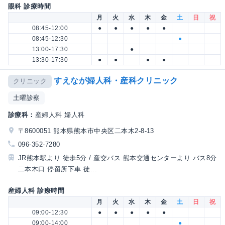
眼科 診療時間
月
火
水
木
金
土
日
祝
08:45-12:00
●
●
●
●
●
08:45-12:30
●
13:00-17:30
●
13:30-17:30
●
●
●
●
すえなが婦人科・産科クリニック
クリニック
土曜診察
診療科：
産婦人科 婦人科
〒8600051 熊本県熊本市中央区二本木2-8-13
096-352-7280
JR熊本駅より 徒歩5分 / 産交バス 熊本交通センターより バス8分
二本木口 停留所下車 徒...
産婦人科 診療時間
月
火
水
木
金
土
日
祝
09:00-12:30
●
●
●
●
●
09:00-14:00
●