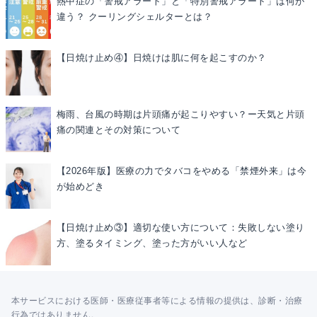
熱中症の「警戒アラート」と「特別警戒アラート」は何が
違う？ クーリングシェルターとは？
【日焼け止め④】日焼けは肌に何を起こすのか？
梅雨、台風の時期は片頭痛が起こりやすい？ー天気と片頭
痛の関連とその対策について
【2026年版】医療の力でタバコをやめる「禁煙外来」は今
が始めどき
【日焼け止め③】適切な使い方について：失敗しない塗り
方、塗るタイミング、塗った方がいい人など
本サービスにおける医師・医療従事者等による情報の提供は、診断・治療
行為ではありません。