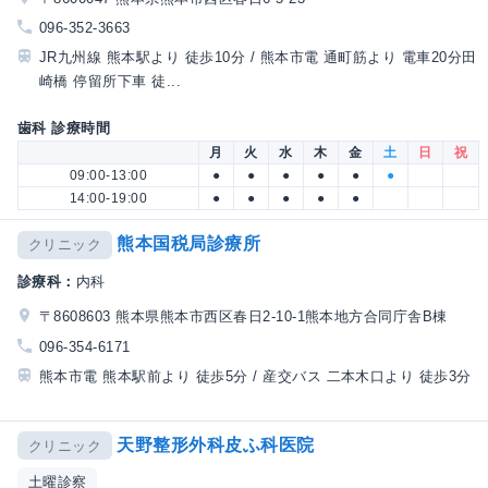
096-352-3663
JR九州線 熊本駅より 徒歩10分 / 熊本市電 通町筋より 電車20分田
崎橋 停留所下車 徒...
歯科 診療時間
月
火
水
木
金
土
日
祝
09:00-13:00
●
●
●
●
●
●
14:00-19:00
●
●
●
●
●
熊本国税局診療所
クリニック
診療科：
内科
〒8608603 熊本県熊本市西区春日2-10-1熊本地方合同庁舎B棟
096-354-6171
熊本市電 熊本駅前より 徒歩5分 / 産交バス 二本木口より 徒歩3分
天野整形外科皮ふ科医院
クリニック
土曜診察