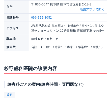
〒 860-0047 熊本県 熊本市西区春日2-13-3
住所
地図アプリで開く
電話番号
096-322-8052
JR鹿児島本線 熊本駅より 徒歩8分 / 産交バス 熊本交
アクセス
通センターより バス10分田崎橋 停留所下車 徒歩5分
駐車場
無料 5 台 / 有料 - 台
病床数
合計: - ( 一般: - / 療養: - / 精神: - / 感染症: - / 結核: -)
杉野歯科医院の診察内容
診療科ごとの案内(診療時間・専門医など)
歯科