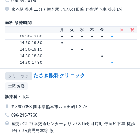
096-352-4180
熊本駅 徒歩11分 / 熊本駅 バス6分田崎 停留所下車 徒歩1分
歯科 診療時間
月
火
水
木
金
土
日
祝
09:00-13:00
●
●
●
●
●
●
14:30-19:30
●
14:30-19:15
●
●
14:30-18:30
●
14:30-17:30
●
たさき眼科クリニック
クリニック
土曜診察
診療科：
眼科
〒8600053 熊本県熊本市西区田崎1-3-76
096-245-7766
産交バス 熊本交通センターより バス15分田崎町 停留所下車 徒歩
1分 / JR鹿児島本線 熊...