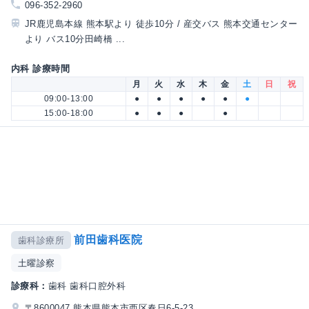
096-352-2960
JR鹿児島本線 熊本駅より 徒歩10分 / 産交バス 熊本交通センター
より バス10分田崎橋 ...
内科 診療時間
月
火
水
木
金
土
日
祝
09:00-13:00
●
●
●
●
●
●
15:00-18:00
●
●
●
●
前田歯科医院
歯科診療所
土曜診察
診療科：
歯科 歯科口腔外科
〒8600047 熊本県熊本市西区春日6-5-23