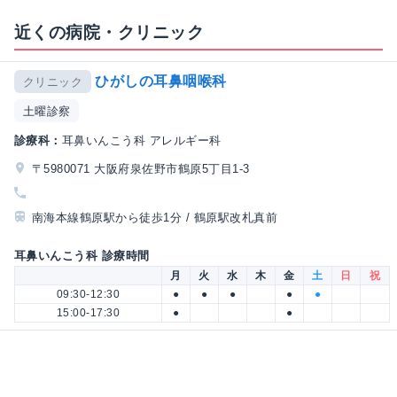
近くの病院・クリニック
ひがしの耳鼻咽喉科
クリニック
土曜診察
診療科：
耳鼻いんこう科 アレルギー科
〒5980071 大阪府泉佐野市鶴原5丁目1-3
南海本線鶴原駅から徒歩1分 / 鶴原駅改札真前
耳鼻いんこう科 診療時間
月
火
水
木
金
土
日
祝
09:30-12:30
●
●
●
●
●
15:00-17:30
●
●