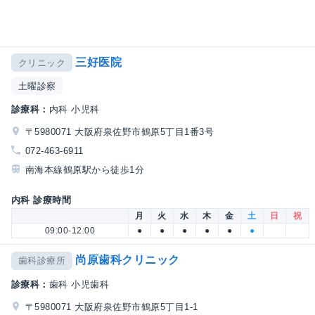
三好医院
クリニック
土曜診察
診療科：
内科 小児科
〒5980071 大阪府泉佐野市鶴原5丁目1番3号
072-463-6911
南海本線鶴原駅から徒歩1分
内科 診療時間
月
火
水
木
金
土
日
祝
09:00-12:00
●
●
●
●
●
●
尚原歯科クリニック
歯科診療所
診療科：
歯科 小児歯科
〒5980071 大阪府泉佐野市鶴原5丁目1-1