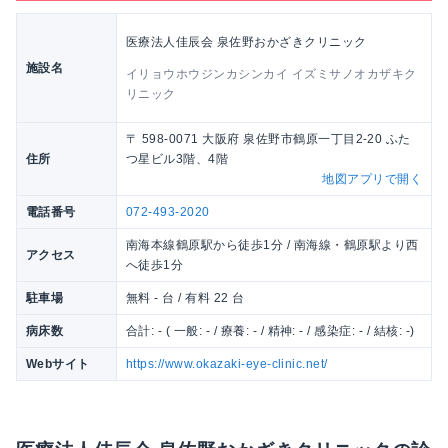
医療法人佳辰会 泉佐野おかざきクリニック
施設名
イリョウホウジンカシンカイ イズミサノオカザキク
リニック
〒 598-0071 大阪府 泉佐野市鶴原一丁目2-20 ふた
住所
つ星ビル3階、4階
地図アプリで開く
電話番号
072-493-2020
南海本線鶴原駅から徒歩1分 / 南海線・鶴原駅より西
アクセス
へ徒歩1分
駐車場
無料 - 台 / 有料 22 台
病床数
合計: - ( 一般: - / 療養: - / 精神: - / 感染症: - / 結核: -)
Webサイト
https://www.okazaki-eye-clinic.net/