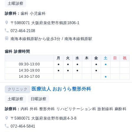
土曜診察
診療科：
歯科 小児歯科
〒5980071 大阪府泉佐野市鶴原1806-1
072-464-2108
南海本線鶴原駅から徒歩3分 / 南海本線鶴原駅
歯科 診療時間
月
火
水
木
金
土
日
祝
09:30-13:00
●
●
●
●
●
14:30-19:00
●
●
●
●
14:30-17:00
●
医療法人 おおうら整形外科
クリニック
土曜診察
日曜診察
診療科：
内科 外科 整形外科 リハビリテーション科 放射線科 麻酔科
〒5980071 大阪府泉佐野市鶴原4-3-8
072-464-5841