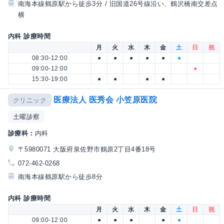
南海本線鶴原駅から徒歩3分 / 旧国道26号線沿い、鶴沢橋南交差点
横
内科 診療時間
月
火
水
木
金
土
日
祝
08:30-12:00
●
●
●
●
●
●
09:00-12:00
●
15:30-19:00
●
●
●
●
医療法人 医秀会 小笠原医院
クリニック
土曜診察
診療科：
内科
〒5980071 大阪府泉佐野市鶴原2丁目4番18号
072-462-0268
南海本線鶴原駅から徒歩8分
内科 診療時間
月
火
水
木
金
土
日
祝
09:00-12:00
●
●
●
●
●