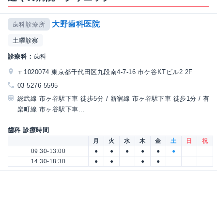
大野歯科医院
歯科診療所
土曜診察
診療科：
歯科
〒1020074 東京都千代田区九段南4-7-16 市ケ谷KTビル2 2F
03-5276-5595
総武線 市ヶ谷駅下車 徒歩5分 / 新宿線 市ヶ谷駅下車 徒歩1分 / 有
楽町線 市ヶ谷駅下車...
歯科 診療時間
月
火
水
木
金
土
日
祝
09:30-13:00
●
●
●
●
●
●
14:30-18:30
●
●
●
●