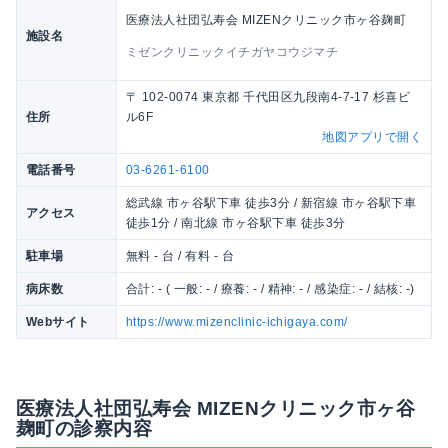
医療法人社団弘寿会 MIZENクリニック市ヶ谷麹町
施設名
ミゼンクリニックイチガヤコウジマチ
〒 102-0074 東京都 千代田区九段南4-7-17 杉喜ビ
住所
ル6F
地図アプリで開く
電話番号
03-6261-6100
総武線 市ヶ谷駅下車 徒歩3分 / 新宿線 市ヶ谷駅下車
アクセス
徒歩1分 / 南北線 市ヶ谷駅下車 徒歩3分
駐車場
無料 - 台 / 有料 - 台
病床数
合計: - ( 一般: - / 療養: - / 精神: - / 感染症: - / 結核: -)
Webサイト
https://www.mizenclinic-ichigaya.com/
医療法人社団弘寿会 MIZENクリニック市ヶ谷
麹町の診察内容