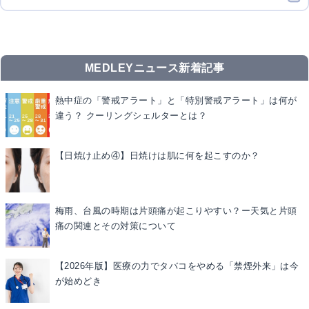
MEDLEYニュース新着記事
熱中症の「警戒アラート」と「特別警戒アラート」は何が
違う？ クーリングシェルターとは？
【日焼け止め④】日焼けは肌に何を起こすのか？
梅雨、台風の時期は片頭痛が起こりやすい？ー天気と片頭
痛の関連とその対策について
【2026年版】医療の力でタバコをやめる「禁煙外来」は今
が始めどき