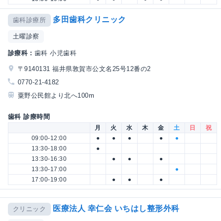
多田歯科クリニック
歯科診療所
土曜診察
診療科：
歯科 小児歯科
〒9140131 福井県敦賀市公文名25号12番の2
0770-21-4182
粟野公民館より北へ100m
歯科 診療時間
月
火
水
木
金
土
日
祝
09:00-12:00
●
●
●
●
●
13:30-18:00
●
13:30-16:30
●
●
●
13:30-17:00
●
17:00-19:00
●
●
●
医療法人 幸仁会 いちはし整形外科
クリニック