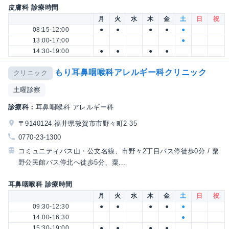
皮膚科 診療時間
月
火
水
木
金
土
日
祝
08:15-12:00
●
●
●
●
●
13:00-17:00
●
14:30-19:00
●
●
●
●
もり耳鼻咽喉科アレルギー科クリニック
クリニック
土曜診察
診療科：
耳鼻咽喉科 アレルギー科
〒9140124 福井県敦賀市市野々町2-35
0770-23-1300
コミュニティバス山・公文名線、市野々2丁目バス停徒歩0分 / 粟
野公民館バス停北へ徒歩5分、粟...
耳鼻咽喉科 診療時間
月
火
水
木
金
土
日
祝
09:30-12:30
●
●
●
●
●
14:00-16:30
●
15:30-19:00
●
●
●
●