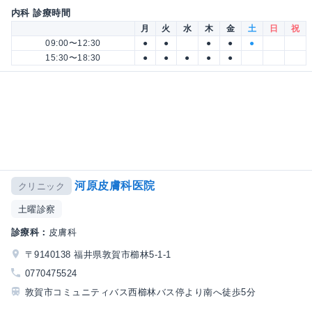
内科 診療時間
月
火
水
木
金
土
日
祝
09:00〜12:30
●
●
●
●
●
15:30〜18:30
●
●
●
●
●
河原皮膚科医院
クリニック
土曜診察
診療科：
皮膚科
〒9140138 福井県敦賀市櫛林5-1-1
0770475524
敦賀市コミュニティバス西櫛林バス停より南へ徒歩5分