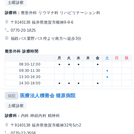
土曜診察
診療科：
整形外科 リウマチ科 リハビリテーション科
〒9140138 福井県敦賀市櫛林9-9-6
0770-20-1825
福鉄バス栗野バス停より南方へ徒歩3分
整形外科 診療時間
月
火
水
木
金
土
日
祝
08:30-12:00
●
●
●
●
08:30-11:30
●
13:30-16:30
●
14:30-18:00
●
●
●
●
医療法人積善会 猪原病院
病院
土曜診察
診療科：
内科 神経内科 精神科
〒9140138 福井県敦賀市櫛林32号5の2
0770-22-3558