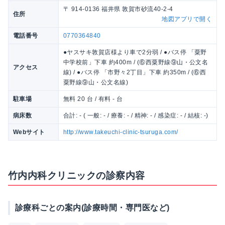
〒 914-0136 福井県 敦賀市砂流40-2-4
住所
地図アプリで開く
電話番号
0770364840
●ヤスサキ敦賀店様より車で2分弱 / ●バス停 「粟野
中学校前」下車 約400m / (⑥西粟野線⑨山・公文名
アクセス
線) / ●バス停 「市野々2丁目」下車 約350m / (⑥西
粟野線⑨山・公文名線)
駐車場
無料 20 台 / 有料 - 台
病床数
合計: - ( 一般: - / 療養: - / 精神: - / 感染症: - / 結核: -)
Webサイト
http://www.takeuchi-clinic-tsuruga.com/
竹内内科クリニックの診察内容
診療科ごとの案内(診療時間・専門医など)