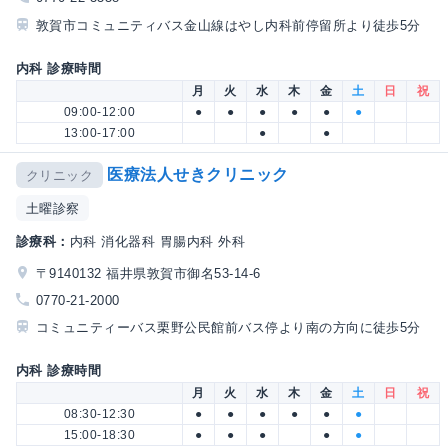
敦賀市コミュニティバス金山線はやし内科前停留所より徒歩5分
内科 診療時間
月
火
水
木
金
土
日
祝
09:00-12:00
●
●
●
●
●
●
13:00-17:00
●
●
医療法人せきクリニック
クリニック
土曜診察
診療科：
内科 消化器科 胃腸内科 外科
〒9140132 福井県敦賀市御名53-14-6
0770-21-2000
コミュニティーバス栗野公民館前バス停より南の方向に徒歩5分
内科 診療時間
月
火
水
木
金
土
日
祝
08:30-12:30
●
●
●
●
●
●
15:00-18:30
●
●
●
●
●