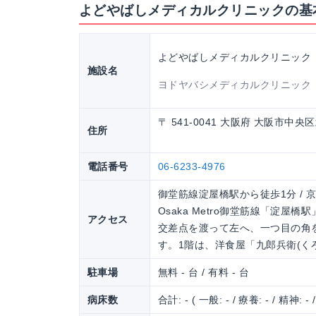
よどやばしメディカルクリニックの基
よどやばしメディカルクリニック
施設名
ヨドヤバシメディカルクリニック
〒 541-0041 大阪府 大阪市中央区
住所
電話番号
06-6233-4976
御堂筋線淀屋橋駅から徒歩1分 / 
Osaka Metro御堂筋線「淀
アクセス
交差点を渡って左へ、一つ目の角を
す。1階は、洋食屋「九郎兵衛(く
駐車場
無料 - 台 / 有料 - 台
病床数
合計: - ( 一般: - / 療養: - / 精神: - 