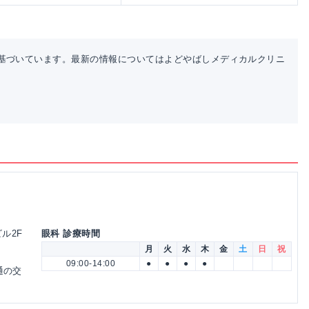
基づいています。最新の情報についてはよどやばしメディカルクリニ
ビル2F
眼科 診療時間
月
火
水
木
金
土
日
祝
09:00-14:00
●
●
●
●
通の交