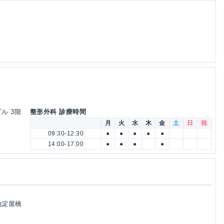
ビル 3階
整形外科 診療時間
月
火
水
木
金
土
日
祝
09:30-12:30
●
●
●
●
●
14:00-17:00
●
●
●
●
土地淀屋橋