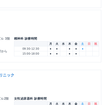
ビル 3階
精神科 診療時間
月
火
水
木
金
土
日
祝
09:30-12:30
●
●
●
●
●
駅から
15:00-18:00
●
●
●
●
クリニック
ビル2階
女性泌尿器科 診療時間
月
火
水
木
金
土
日
祝