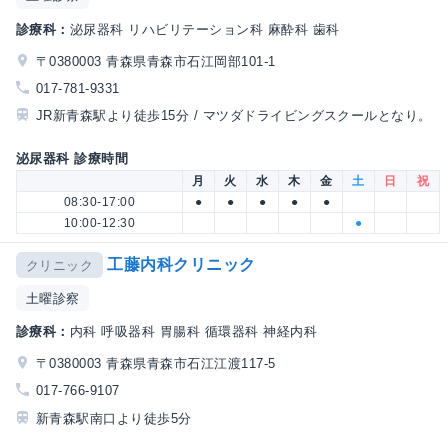
診療科：
泌尿器科 リハビリテーション科 麻酔科 歯科
〒0380003 青森県青森市石江岡部101-1
017-781-9331
JR新青森駅より徒歩15分 / マツダドライビングスクールとなり。
泌尿器科 診療時間
月
火
水
木
金
土
日
祝
08:30-17:00
●
●
●
●
●
10:00-12:30
●
工藤内科クリニック
クリニック
土曜診察
診療科：
内科 呼吸器科 胃腸科 循環器科 神経内科
〒0380003 青森県青森市石江江渡117-5
017-766-9107
新青森駅南口より徒歩5分