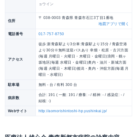
ョウイン
〒 038-0003 青森県 青森市石江3丁目1番地
住所
地図アプリで開く
電話番号
017-757-8750
徒歩:新青森駅より3分車:青森駅より15分 / 青森空港
より30分※無料送迎バスあり 幸畑・松原・古川方面
(毎週 月曜日・火曜日・木曜日・金曜日)浪岡・鶴ヶ
アクセス
坂地区(毎週 水曜日・金曜日)奥内・油川・新城方面
(毎週 火曜日・木曜日)後潟・奥内・沖舘方面(毎週 月
曜日・水曜日)
駐車場
無料 - 台 / 有料 300 台
合計: 191 ( 一般: 191 / 療養: - / 精神: - / 感染症: - /
病床数
結核: -)
Webサイト
http://aomorishintoshi-hp.yushinkai.jp/