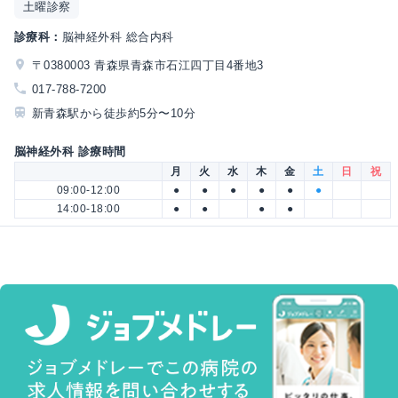
土曜診察
診療科：
脳神経外科 総合内科
〒0380003 青森県青森市石江四丁目4番地3
017-788-7200
新青森駅から徒歩約5分〜10分
脳神経外科 診療時間
月
火
水
木
金
土
日
祝
09:00-12:00
●
●
●
●
●
●
14:00-18:00
●
●
●
●