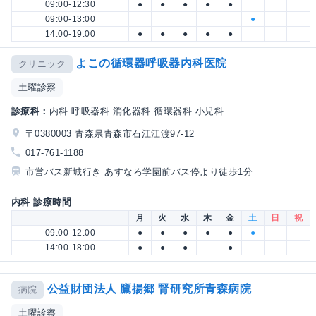
09:00-12:30
●
●
●
●
●
09:00-13:00
●
14:00-19:00
●
●
●
●
●
よこの循環器呼吸器内科医院
クリニック
土曜診察
診療科：
内科 呼吸器科 消化器科 循環器科 小児科
〒0380003 青森県青森市石江江渡97-12
017-761-1188
市営バス新城行き あすなろ学園前バス停より徒歩1分
内科 診療時間
月
火
水
木
金
土
日
祝
09:00-12:00
●
●
●
●
●
●
14:00-18:00
●
●
●
●
公益財団法人 鷹揚郷 腎研究所青森病院
病院
土曜診察