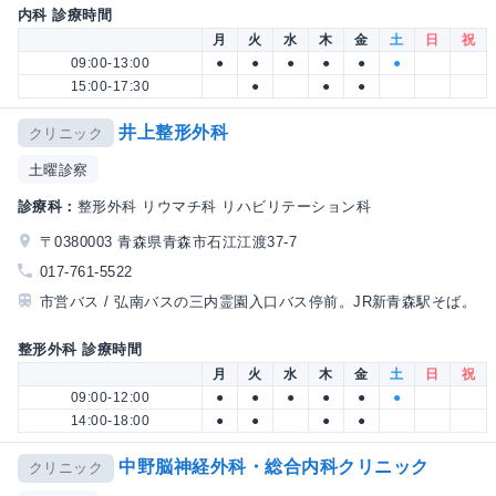
内科 診療時間
月
火
水
木
金
土
日
祝
09:00-13:00
●
●
●
●
●
●
15:00-17:30
●
●
●
井上整形外科
クリニック
土曜診察
診療科：
整形外科 リウマチ科 リハビリテーション科
〒0380003 青森県青森市石江江渡37-7
017-761-5522
市営バス / 弘南バスの三内霊園入口バス停前。JR新青森駅そば。
整形外科 診療時間
月
火
水
木
金
土
日
祝
09:00-12:00
●
●
●
●
●
●
14:00-18:00
●
●
●
●
中野脳神経外科・総合内科クリニック
クリニック