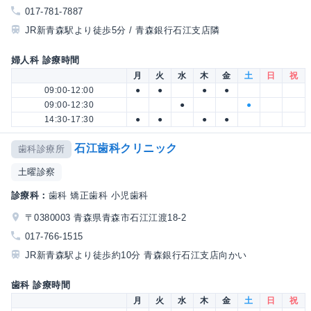
017-781-7887
JR新青森駅より徒歩5分 / 青森銀行石江支店隣
婦人科 診療時間
月
火
水
木
金
土
日
祝
09:00-12:00
●
●
●
●
09:00-12:30
●
●
14:30-17:30
●
●
●
●
石江歯科クリニック
歯科診療所
土曜診察
診療科：
歯科 矯正歯科 小児歯科
〒0380003 青森県青森市石江江渡18-2
017-766-1515
JR新青森駅より徒歩約10分 青森銀行石江支店向かい
歯科 診療時間
月
火
水
木
金
土
日
祝