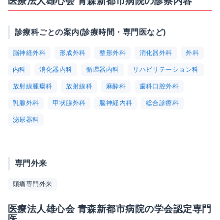
医療法人雄心会 青森新都市病院の診察内容
診療科ごとの案内(診療時間・専門医など)
脳神経外科
形成外科
整形外科
消化器外科
外科
内科
消化器内科
循環器内科
リハビリテーション科
放射線腫瘍科
放射線科
麻酔科
歯科口腔外科
乳腺外科
甲状腺外科
脳神経内科
総合診療科
泌尿器科
専門外来
頭痛専門外来
医療法人雄心会 青森新都市病院の学会認定専門
医