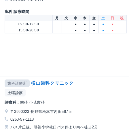
歯科 診療時間
月
火
水
木
金
土
日
祝
09:00-12:30
●
●
●
●
●
15:00-20:00
●
●
●
●
●
横山歯科クリニック
歯科診療所
土曜診察
診療科：
歯科 小児歯科
〒3990023 長野県松本市内田587-5
0263-57-1118
バス片丘線、明善小学校口バス停より南へ徒歩2分