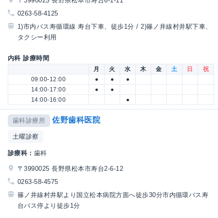
〒3990025 長野県松本市寿台6-1-11
0263-58-4125
1)市内バス寿循環線 寿台下車、徒歩1分 / 2)篠ノ井線村井駅下車、
タクシー利用
内科 診療時間
月
火
水
木
金
土
日
祝
09:00-12:00
●
●
●
14:00-17:00
●
●
14:00-16:00
●
佐野歯科医院
歯科診療所
土曜診察
診療科：
歯科
〒3990025 長野県松本市寿台2-6-12
0263-58-4575
篠ノ井線村井駅より国立松本病院方面へ徒歩30分市内循環バス寿
台バス停より徒歩1分