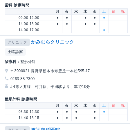
歯科 診療時間
月
火
水
木
金
土
日
祝
09:00-12:00
●
●
●
●
●
14:00-18:00
●
●
●
●
14:00-17:00
●
かみむらクリニック
クリニック
土曜診察
診療科：
整形外科
〒3990021 長野県松本市寿豊丘一本松595-17
0263-85-7300
JR篠ノ井線、村井駅、平田駅より、車で10分
整形外科 診療時間
月
火
水
木
金
土
日
祝
08:30-12:30
●
●
●
●
●
14:40-18:15
●
●
●
●
渡辺内科医院