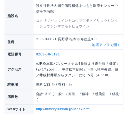
独立行政法人国立病院機構まつもと医療センター中
信松本病院
施設名
コクリツビョウインキコウマツモトイリョウセンタ
ーチュウシンマツモトビョウイン
〒 399-0021 長野県 松本市寿豊丘811
住所
地図アプリで開く
電話番号
0263-58-3121
○JR松本駅バスターミナル4番線より寿台線「棚峯」
アクセス
行バス25分→「中信松本病院」下車○JR中央線、篠
ノ井線村井駅からタクシーにて15分（4.5Km）
駐車場
無料 133 台 / 有料 - 台
合計: 310 ( 一般: - / 療養: - / 精神: - / 感染症: - / 結核:
病床数
-)
Webサイト
http://mmccyuushin.jp/index.html