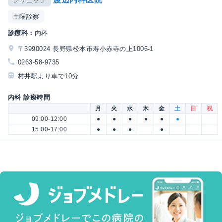
クリニック
土曜診察
診療科：
内科
〒3990024 長野県松本市寿小赤寺の上1006-1
0263-58-9735
村井駅より車で10分
内科 診療時間
月
火
水
木
金
土
日
祝
09:00-12:00
●
●
●
●
●
●
15:00-17:00
●
●
●
●