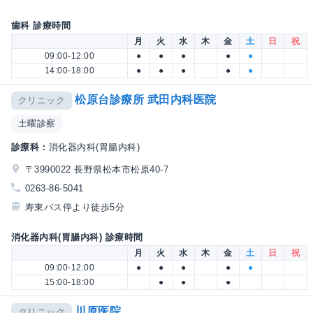
歯科 診療時間
月
火
水
木
金
土
日
祝
09:00-12:00
●
●
●
●
●
14:00-18:00
●
●
●
●
●
松原台診療所 武田内科医院
クリニック
土曜診察
診療科：
消化器内科(胃腸内科)
〒3990022 長野県松本市松原40-7
0263-86-5041
寿東バス停より徒歩5分
消化器内科(胃腸内科) 診療時間
月
火
水
木
金
土
日
祝
09:00-12:00
●
●
●
●
●
15:00-18:00
●
●
●
川原医院
クリニック