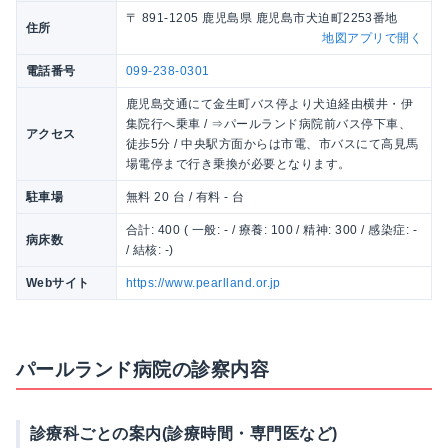
〒 891-1205 鹿児島県 鹿児島市犬迫町2253番地
住所
地図アプリで開く
電話番号
099-238-0301
鹿児島交通にて金生町バス停より犬迫経由横井・伊
集院行へ乗車 / ⇒パールランド病院前バス停下車、
アクセス
徒歩5分 / 中央駅方面からは市電、市バスにて高見馬
場電停まで行き乗換が必要となります。
駐車場
無料 20 台 / 有料 - 台
合計: 400 ( 一般: - / 療養: 100 / 精神: 300 / 感染症: -
病床数
/ 結核: -)
Webサイト
https://www.pearlland.or.jp
パールランド病院の診察内容
診療科ごとの案内(診療時間・専門医など)