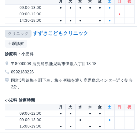
月
火
水
木
金
土
日
祝
09:00-13:00
●
●
●
●
●
●
09:00-12:00
●
14:30-18:00
●
●
●
●
●
すずきこどもクリニック
クリニック
土曜診察
診療科：
小児科
〒8900008 鹿児島県鹿児島市伊敷六丁目18-18
0992180226
国道3号線梅ヶ渕下車。梅ヶ渕橋を渡り鹿児島北インター近く徒歩
2分。
小児科 診療時間
月
火
水
木
金
土
日
祝
09:00-12:00
●
●
●
●
09:00-13:00
●
●
15:00-19:00
●
●
●
●