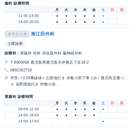
歯科 診療時間
月
火
水
木
金
土
日
祝
11:00-14:00
●
●
●
●
●
●
14:00-20:00
●
●
●
●
●
●
海江田外科
クリニック
土曜診察
診療科：
胃腸科 外科 消化器外科 脳神経外科
〒8900008 鹿児島県鹿児島市伊敷五丁目18-2
0992292753
市営バス24番線緑ヶ丘団地行き 伊敷小前下車 1分 / 鹿児島交通バ
ス 花野団地行き 伊敷小前...
胃腸科 診療時間
月
火
水
木
金
土
日
祝
09:00-12:30
●
●
●
●
●
●
14:00-18:00
●
●
●
●
●
14:00-17:00
●