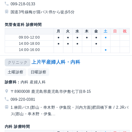
099-218-0133
国道3号線梅が淵バス停から徒歩5分
気管食道科 診療時間
月
火
水
木
金
土
日
祝
09:00-12:00
●
●
●
●
●
●
14:00-18:00
●
●
●
●
14:00-16:00
●
上片平産婦人科・内科
クリニック
土曜診察
日曜診察
診療科：
内科 産婦人科
〒8900008 鹿児島県鹿児島市伊敷七丁目8-15
099-220-0381
1.林田バス(郡山・串木野・伊集院・川内方面)肥田橋下車 / 2.JRバ
ス(郡山・串木野・伊集...
内科 診療時間