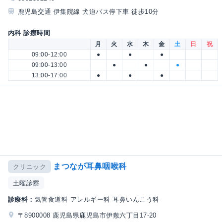
鹿児島交通 伊集院線 犬迫バス停下車 徒歩10分
内科 診療時間
月
火
水
木
金
土
日
祝
09:00-12:00
●
●
●
09:00-13:00
●
●
●
13:00-17:00
●
●
●
まつなが耳鼻咽喉科
クリニック
土曜診察
診療科：
気管食道科 アレルギー科 耳鼻いんこう科
〒8900008 鹿児島県鹿児島市伊敷六丁目17-20