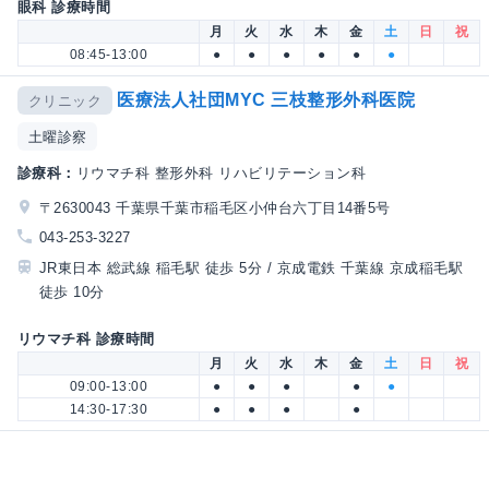
眼科 診療時間
月
火
水
木
金
土
日
祝
08:45-13:00
●
●
●
●
●
●
医療法人社団MYC 三枝整形外科医院
クリニック
土曜診察
診療科：
リウマチ科 整形外科 リハビリテーション科
〒2630043 千葉県千葉市稲毛区小仲台六丁目14番5号
043-253-3227
JR東日本 総武線 稲毛駅 徒歩 5分 / 京成電鉄 千葉線 京成稲毛駅
徒歩 10分
リウマチ科 診療時間
月
火
水
木
金
土
日
祝
09:00-13:00
●
●
●
●
●
14:30-17:30
●
●
●
●