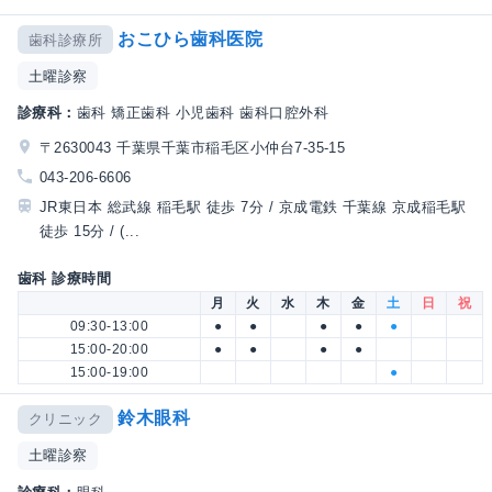
おこひら歯科医院
歯科診療所
土曜診察
診療科：
歯科 矯正歯科 小児歯科 歯科口腔外科
〒2630043 千葉県千葉市稲毛区小仲台7-35-15
043-206-6606
JR東日本 総武線 稲毛駅 徒歩 7分 / 京成電鉄 千葉線 京成稲毛駅
徒歩 15分 / (...
歯科 診療時間
月
火
水
木
金
土
日
祝
09:30-13:00
●
●
●
●
●
15:00-20:00
●
●
●
●
15:00-19:00
●
鈴木眼科
クリニック
土曜診察