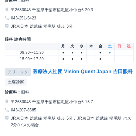
診療科：
眼科
〒2630043 千葉県千葉市稲毛区小仲台6-20-3
043-251-5423
JR東日本 総武線 稲毛駅 徒歩 3分
眼科 診療時間
月
火
水
木
金
土
日
祝
08:30〜11:30
●
●
●
●
●
15:00〜17:30
●
●
●
●
医療法人社団 Vision Quest Japan 吉田眼科
クリニック
土曜診察
診療科：
眼科
〒2630043 千葉県千葉市稲毛区小仲台6-15-7
043-207-8585
JR東日本 総武線 稲毛駅 徒歩 5分 / JR東日本 総武線 稲毛駅 バス
2分(バスの場合...