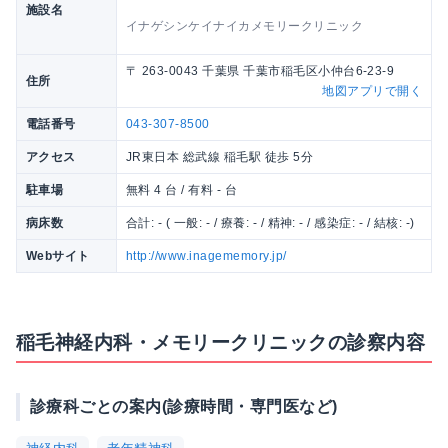
施設名
イナゲシンケイナイカメモリークリニック
〒 263-0043 千葉県 千葉市稲毛区小仲台6-23-9
住所
地図アプリで開く
電話番号
043-307-8500
アクセス
JR東日本 総武線 稲毛駅 徒歩 5分
駐車場
無料 4 台 / 有料 - 台
病床数
合計: - ( 一般: - / 療養: - / 精神: - / 感染症: - / 結核: -)
Webサイト
http://www.inagememory.jp/
稲毛神経内科・メモリークリニックの診察内容
診療科ごとの案内(診療時間・専門医など)