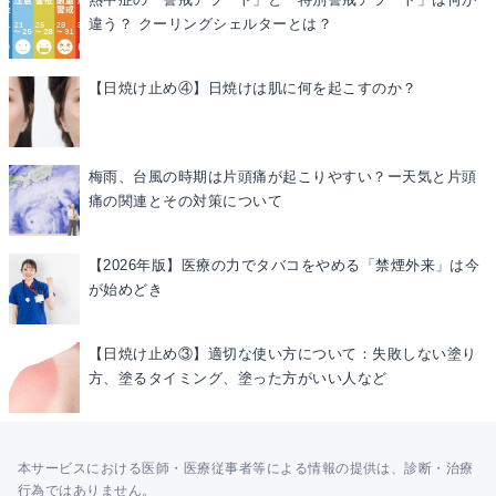
違う？ クーリングシェルターとは？
【日焼け止め④】日焼けは肌に何を起こすのか？
梅雨、台風の時期は片頭痛が起こりやすい？ー天気と片頭
痛の関連とその対策について
【2026年版】医療の力でタバコをやめる「禁煙外来」は今
が始めどき
【日焼け止め③】適切な使い方について：失敗しない塗り
方、塗るタイミング、塗った方がいい人など
本サービスにおける医師・医療従事者等による情報の提供は、診断・治療
行為ではありません。