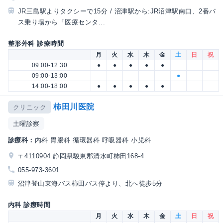
JR三島駅よりタクシーで15分 / 沼津駅から:JR沼津駅南口、2番バ
ス乗り場から「医療センタ...
整形外科 診療時間
月
火
水
木
金
土
日
祝
09:00-12:30
●
●
●
●
●
09:00-13:00
●
14:00-18:00
●
●
●
●
●
柿田川医院
クリニック
土曜診察
診療科：
内科 胃腸科 循環器科 呼吸器科 小児科
〒4110904 静岡県駿東郡清水町柿田168-4
055-973-3601
沼津登山東海バス柿田バス停より、北へ徒歩5分
内科 診療時間
月
火
水
木
金
土
日
祝