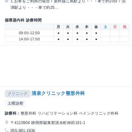
1.お車をご利用の場合 / 新幹線三島駅より・・・車で約10分 / 沼
津駅より・・・車で約25...
循環器内科 診療時間
月
火
水
木
金
土
日
祝
09:00-12:00
●
●
●
●
●
14:00-17:00
●
●
●
●
●
清泉クリニック整形外科
クリニック
土曜診察
診療科：
整形外科 リハビリテーション科 ペインクリニック外科
〒4110904 静岡県駿東郡清水町柿田191-1
055-981-1936