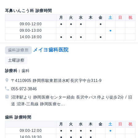
耳鼻いんこう科 診療時間
月
火
水
木
金
土
日
祝
09:00-12:00
●
●
●
●
09:00-13:00
●
14:00-18:00
●
●
●
●
メイヨ歯科医院
歯科診療所
土曜診察
診療科：
歯科
〒4110905 静岡県駿東郡清水町長沢字中台311-9
055-972-3846
沼津駅より 静岡医療センター経由 長沢中バス停より徒歩2分 / 旧
道 沼津-三島線 静岡医療セ...
歯科 診療時間
月
火
水
木
金
土
日
祝
09:00-12:00
●
●
●
●
●
14:00-18:30
●
●
●
●