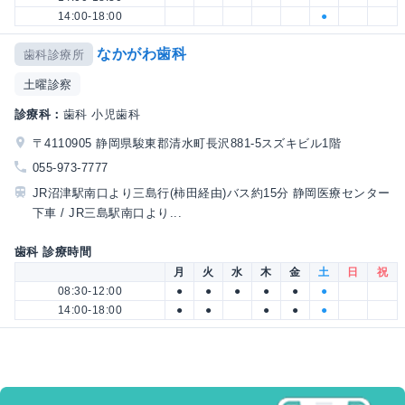
14:00-18:00
●
なかがわ歯科
歯科診療所
土曜診察
診療科：
歯科 小児歯科
〒4110905 静岡県駿東郡清水町長沢881-5スズキビル1階
055-973-7777
JR沼津駅南口より三島行(柿田経由)バス約15分 静岡医療センター
下車 / JR三島駅南口より...
歯科 診療時間
月
火
水
木
金
土
日
祝
08:30-12:00
●
●
●
●
●
●
14:00-18:00
●
●
●
●
●