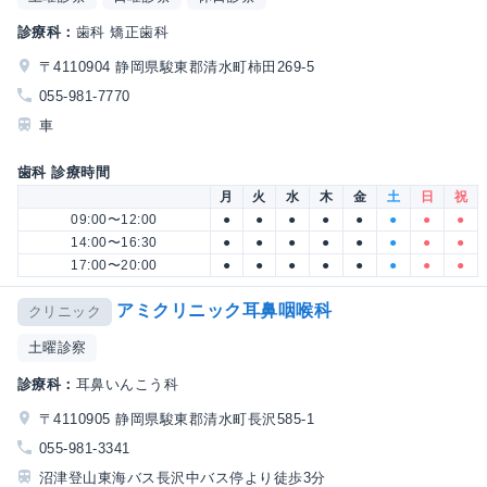
診療科：
歯科 矯正歯科
〒4110904 静岡県駿東郡清水町柿田269-5
055-981-7770
車
歯科 診療時間
月
火
水
木
金
土
日
祝
09:00〜12:00
●
●
●
●
●
●
●
●
14:00〜16:30
●
●
●
●
●
●
●
●
17:00〜20:00
●
●
●
●
●
●
●
●
アミクリニック耳鼻咽喉科
クリニック
土曜診察
診療科：
耳鼻いんこう科
〒4110905 静岡県駿東郡清水町長沢585-1
055-981-3341
沼津登山東海バス長沢中バス停より徒歩3分