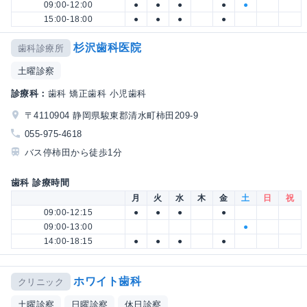
09:00-12:00
●
●
●
●
●
15:00-18:00
●
●
●
●
杉沢歯科医院
歯科診療所
土曜診察
診療科：
歯科 矯正歯科 小児歯科
〒4110904 静岡県駿東郡清水町柿田209-9
055-975-4618
バス停柿田から徒歩1分
歯科 診療時間
月
火
水
木
金
土
日
祝
09:00-12:15
●
●
●
●
09:00-13:00
●
14:00-18:15
●
●
●
●
ホワイト歯科
クリニック
土曜診察
日曜診察
休日診察