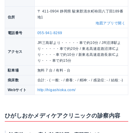
〒 411-0904 静岡県 駿東郡清水町柿田八丁田189番
住所
地1
地図アプリで開く
電話番号
055-941-8269
JR三島駅より・・・・・車で約10分 / JR沼津駅よ
り・・・・・車で約20分 / 東名高速道路沼津ICよ
アクセス
り・・・・車で約10分 / 新東名高速道路長泉ICよ
り・・・車で約15分
駐車場
無料 7 台 / 有料 - 台
病床数
合計: - ( 一般: - / 療養: - / 精神: - / 感染症: - / 結核: -)
Webサイト
http://higashioka.com/
ひがしおかメディケアクリニックの診察内容