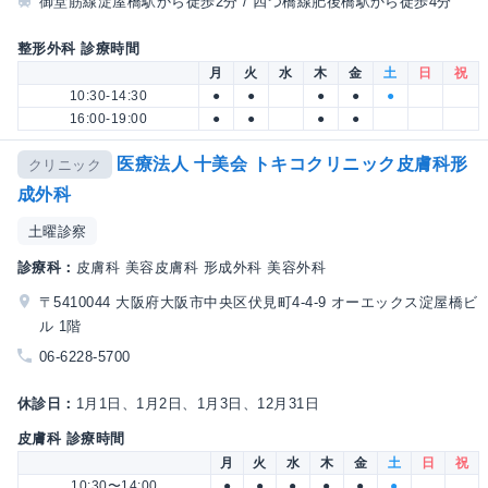
御堂筋線淀屋橋駅から徒歩2分 / 四つ橋線肥後橋駅から徒歩4分
整形外科 診療時間
月
火
水
木
金
土
日
祝
10:30-14:30
●
●
●
●
●
16:00-19:00
●
●
●
●
医療法人 十美会 トキコクリニック皮膚科形
クリニック
成外科
土曜診察
診療科：
皮膚科 美容皮膚科 形成外科 美容外科
〒5410044 大阪府大阪市中央区伏見町4-4-9 オーエックス淀屋橋ビ
ル 1階
06-6228-5700
休診日：
1月1日、1月2日、1月3日、12月31日
皮膚科 診療時間
月
火
水
木
金
土
日
祝
10:30〜14:00
●
●
●
●
●
●