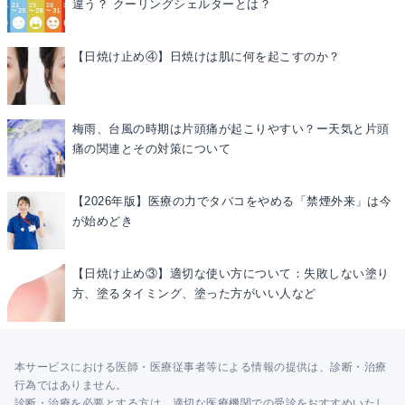
違う？ クーリングシェルターとは？
【日焼け止め④】日焼けは肌に何を起こすのか？
梅雨、台風の時期は片頭痛が起こりやすい？ー天気と片頭
痛の関連とその対策について
【2026年版】医療の力でタバコをやめる「禁煙外来」は今
が始めどき
【日焼け止め③】適切な使い方について：失敗しない塗り
方、塗るタイミング、塗った方がいい人など
本サービスにおける医師・医療従事者等による情報の提供は、診断・治療
行為ではありません。
診断・治療を必要とする方は、適切な医療機関での受診をおすすめいたし