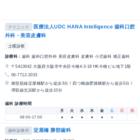
医療法人UDC HANA Intelligence 歯科口腔
クリニック
外科・美容皮膚科
土曜診察
診療科：
歯科 歯科口腔外科 美容皮膚科 皮膚科 小児歯科 矯正歯科
〒5410042 大阪府大阪市中央区今橋4-3-18 HK今橋ビル地下1階
06-7712-2033
御堂筋線淀屋橋駅から徒歩3分 / 四つ橋線肥後橋駅から徒歩5分 /
堺筋線北浜駅から徒歩10分
歯科 診療時間
月
火
水
木
金
土
日
祝
09:00-17:00
●
●
●
●
●
●
淀屋橋 勝部歯科
歯科診療所