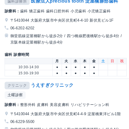
医療法人precious tooth 淀屋橋勝部歯科
歯科診療所
診療科：
歯科 矯正歯科 歯科口腔外科 小児歯科 小児矯正歯科
〒5410044 大阪府大阪市中央区伏見町4-4-10 新伏見ビル1F
06-6202-6202
御堂筋線淀屋橋駅から徒歩2分 / 四つ橋線肥後橋駅から徒歩4分 /
京阪本線淀屋橋駅から徒歩4分
歯科 診療時間
月
火
水
木
金
土
日
祝
10:30-14:30
●
●
●
●
●
15:30-19:30
●
●
●
●
●
うえすぎクリニック
クリニック
土曜診察
診療科：
整形外科 皮膚科 美容皮膚科 リハビリテーション科
〒5410044 大阪府大阪市中央区伏見町4-4-9 淀屋橋東洋ビル1階
06-6229-5500