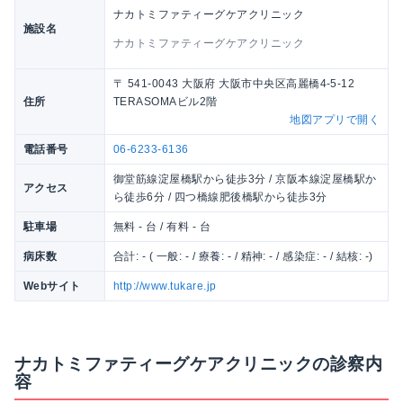
ナカトミファティーグケアクリニック
施設名
ナカトミファティーグケアクリニック
〒 541-0043 大阪府 大阪市中央区高麗橋4-5-12
住所
TERASOMAビル2階
地図アプリで開く
電話番号
06-6233-6136
御堂筋線淀屋橋駅から徒歩3分 / 京阪本線淀屋橋駅か
アクセス
ら徒歩6分 / 四つ橋線肥後橋駅から徒歩3分
駐車場
無料 - 台 / 有料 - 台
病床数
合計: - ( 一般: - / 療養: - / 精神: - / 感染症: - / 結核: -)
Webサイト
http://www.tukare.jp
ナカトミファティーグケアクリニックの診察内
容