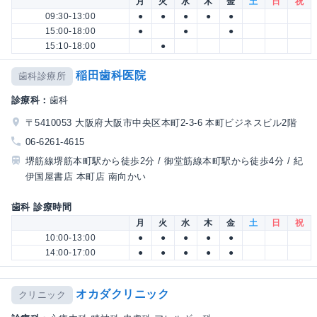
月
火
水
木
金
土
日
祝
09:30-13:00
●
●
●
●
●
15:00-18:00
●
●
●
15:10-18:00
●
稲田歯科医院
歯科診療所
診療科：
歯科
〒5410053 大阪府大阪市中央区本町2-3-6 本町ビジネスビル2階
06-6261-4615
堺筋線堺筋本町駅から徒歩2分 / 御堂筋線本町駅から徒歩4分 / 紀
伊国屋書店 本町店 南向かい
歯科 診療時間
月
火
水
木
金
土
日
祝
10:00-13:00
●
●
●
●
●
14:00-17:00
●
●
●
●
●
オカダクリニック
クリニック