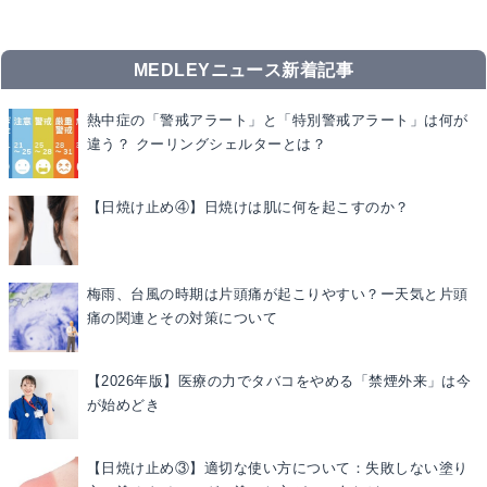
MEDLEYニュース新着記事
熱中症の「警戒アラート」と「特別警戒アラート」は何が
違う？ クーリングシェルターとは？
【日焼け止め④】日焼けは肌に何を起こすのか？
梅雨、台風の時期は片頭痛が起こりやすい？ー天気と片頭
痛の関連とその対策について
【2026年版】医療の力でタバコをやめる「禁煙外来」は今
が始めどき
【日焼け止め③】適切な使い方について：失敗しない塗り