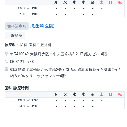
月
火
水
木
金
土
日
祝
09:30-13:00
●
●
●
●
●
●
15:00-19:00
●
●
●
●
滝歯科医院
歯科診療所
土曜診察
診療科：
歯科 歯科口腔外科
〒5410042 大阪府大阪市中央区今橋3-2-17 緒方ビル 4階
06-6121-2748
御堂筋線淀屋橋駅から徒歩2分 / 京阪本線淀屋橋駅から徒歩2分 /
緒方ビルクリニックセンター4階
歯科 診療時間
月
火
水
木
金
土
日
祝
09:30-13:30
●
●
●
●
●
●
14:30-18:30
●
●
●
●
●