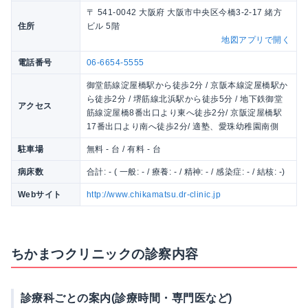
〒 541-0042 大阪府 大阪市中央区今橋3-2-17 緒方
住所
ビル 5階
地図アプリで開く
電話番号
06-6654-5555
御堂筋線淀屋橋駅から徒歩2分 / 京阪本線淀屋橋駅か
ら徒歩2分 / 堺筋線北浜駅から徒歩5分 / 地下鉄御堂
アクセス
筋線淀屋橋8番出口より東へ徒歩2分/ 京阪淀屋橋駅
17番出口より南へ徒歩2分/ 適塾、愛珠幼稚園南側
駐車場
無料 - 台 / 有料 - 台
病床数
合計: - ( 一般: - / 療養: - / 精神: - / 感染症: - / 結核: -)
Webサイト
http://www.chikamatsu.dr-clinic.jp
ちかまつクリニックの診察内容
診療科ごとの案内(診療時間・専門医など)