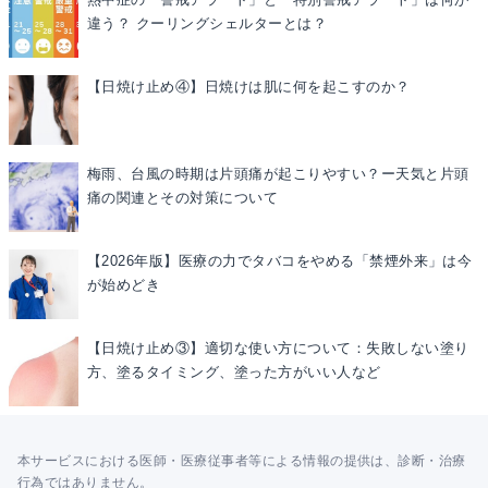
違う？ クーリングシェルターとは？
【日焼け止め④】日焼けは肌に何を起こすのか？
梅雨、台風の時期は片頭痛が起こりやすい？ー天気と片頭
痛の関連とその対策について
【2026年版】医療の力でタバコをやめる「禁煙外来」は今
が始めどき
【日焼け止め③】適切な使い方について：失敗しない塗り
方、塗るタイミング、塗った方がいい人など
本サービスにおける医師・医療従事者等による情報の提供は、診断・治療
行為ではありません。