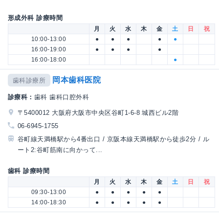
形成外科 診療時間
月
火
水
木
金
土
日
祝
10:00-13:00
●
●
●
●
●
16:00-19:00
●
●
●
●
16:00-18:00
●
岡本歯科医院
歯科診療所
診療科：
歯科 歯科口腔外科
〒5400012 大阪府大阪市中央区谷町1-6-8 城西ビル2階
06-6945-1755
谷町線天満橋駅から4番出口 / 京阪本線天満橋駅から徒歩2分 / ル
ート2:谷町筋南に向かって...
歯科 診療時間
月
火
水
木
金
土
日
祝
09:30-13:00
●
●
●
●
●
14:00-18:30
●
●
●
●
●