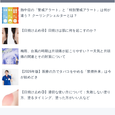
熱中症の「警戒アラート」と「特別警戒アラート」は何が
違う？ クーリングシェルターとは？
【日焼け止め④】日焼けは肌に何を起こすのか？
梅雨、台風の時期は片頭痛が起こりやすい？ー天気と片頭
痛の関連とその対策について
【2026年版】医療の力でタバコをやめる「禁煙外来」は今
が始めどき
【日焼け止め③】適切な使い方について：失敗しない塗り
方、塗るタイミング、塗った方がいい人など