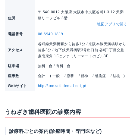
〒 540-0012 大阪府 大阪市中央区谷町1-3-12 天満
住所
橋リーフビル 3階
地図アプリで開く
電話番号
06-6949-1819
谷町線天満橋駅から徒歩1分 / 京阪本線天満橋駅から
アクセス
徒歩3分 / 地下鉄天満橋駅3号出口前 谷町1丁目交差
点南東角 1Fはファミリーマートのビル3F
駐車場
無料 - 台 / 有料 - 台
病床数
合計: - ( 一般: - / 療養: - / 精神: - / 感染症: - / 結核: -)
Webサイト
http://unezaki.dental-net.jp/
うねざき歯科医院の診察内容
診療科ごとの案内(診療時間・専門医など)