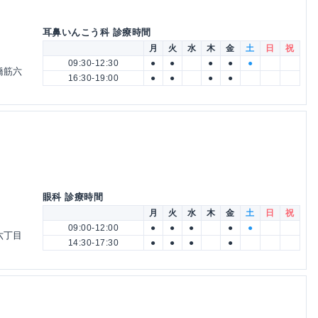
耳鼻いんこう科 診療時間
月
火
水
木
金
土
日
祝
09:30-12:30
●
●
●
●
●
橋筋六
16:30-19:00
●
●
●
●
眼科 診療時間
月
火
水
木
金
土
日
祝
09:00-12:00
●
●
●
●
●
六丁目
14:30-17:30
●
●
●
●