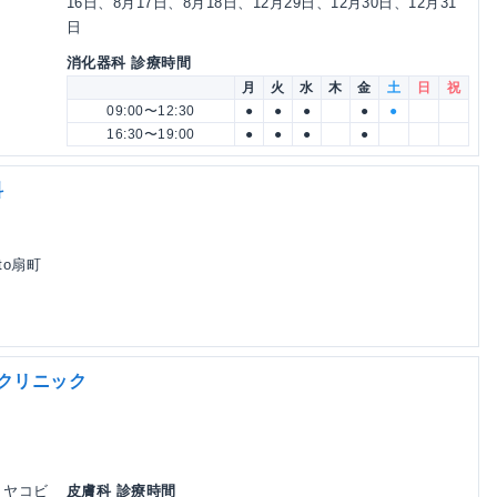
16日、8月17日、8月18日、12月29日、12月30日、12月31
日
消化器科 診療時間
月
火
水
木
金
土
日
祝
09:00〜12:30
●
●
●
●
●
16:30〜19:00
●
●
●
●
科
to扇町
らクリニック
五ミヤコビ
皮膚科 診療時間