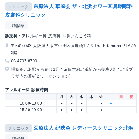
医療法人 華風会 ザ・北浜タワー耳鼻咽喉科
クリニック
皮膚科クリニック
土曜診察
診療科：
アレルギー科 皮膚科 耳鼻いんこう科
〒5410043 大阪府大阪市中央区高麗橋1-7-3 The Kitahama PLAZA
3階
06-4707-8700
堺筋線北浜駅から徒歩1分 / 京阪本線北浜駅から徒歩3分 / 北浜プ
ラザ内の3階(タワーマンション)
アレルギー科 診療時間
月
火
水
木
金
土
日
祝
10:00-13:00
●
●
●
●
●
15:30-19:00
●
●
●
●
医療法人 紀映会 レディースクリニック北浜
クリニック
土曜診察