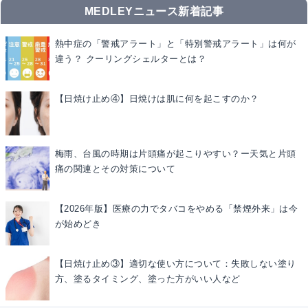
MEDLEYニュース新着記事
熱中症の「警戒アラート」と「特別警戒アラート」は何が
違う？ クーリングシェルターとは？
【日焼け止め④】日焼けは肌に何を起こすのか？
梅雨、台風の時期は片頭痛が起こりやすい？ー天気と片頭
痛の関連とその対策について
【2026年版】医療の力でタバコをやめる「禁煙外来」は今
が始めどき
【日焼け止め③】適切な使い方について：失敗しない塗り
方、塗るタイミング、塗った方がいい人など