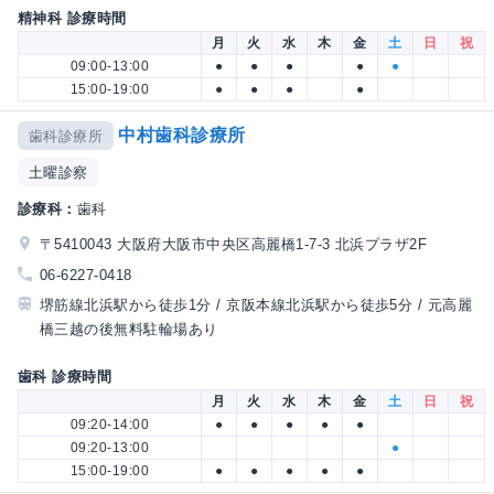
精神科 診療時間
月
火
水
木
金
土
日
祝
09:00-13:00
●
●
●
●
●
15:00-19:00
●
●
●
●
中村歯科診療所
歯科診療所
土曜診察
診療科：
歯科
〒5410043 大阪府大阪市中央区高麗橋1-7-3 北浜プラザ2F
06-6227-0418
堺筋線北浜駅から徒歩1分 / 京阪本線北浜駅から徒歩5分 / 元高麗
橋三越の後無料駐輪場あり
歯科 診療時間
月
火
水
木
金
土
日
祝
09:20-14:00
●
●
●
●
●
09:20-13:00
●
15:00-19:00
●
●
●
●
●